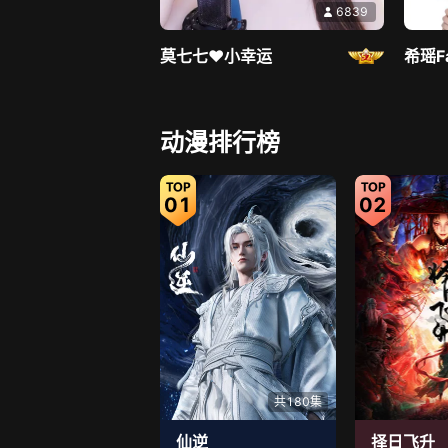
6839
莫七七♥小幸运
希瑶F
直播中
动漫排行榜
01
02
2681
冰璐！雨溪纷满！
阿秘
共180集
仙逆
择日飞升