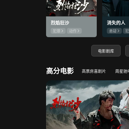
8.9
若熙传
王丽坤深陷权力斗争
守底线，方能
烈焰狂沙
消失的人
犯罪
动作
悬疑
犯
刘俊孝
康磊
郑恺
刘
魏璐
邱泽
电影剧库
高分电影
高票房喜剧片
周星驰