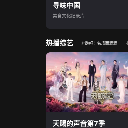
寻味中国
美食文化纪录片
热播综艺
奔跑吧！名场面满满
游戏竞技真人秀
萌娃
天赐的声音第7季