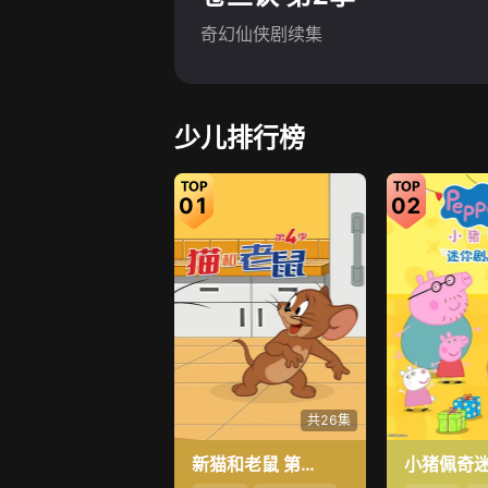
奇幻仙侠剧续集
少儿排行榜
01
02
共26集
新猫和老鼠 第4季