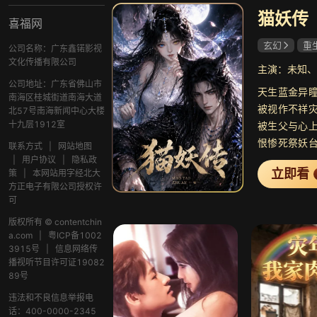
猫妖传
喜福网
玄幻
重
公司名称：广东鑫锘影视
文化传播有限公司
主演：未知、
公司地址：广东省佛山市
天生蓝金异
南海区桂城街道南海大道
被视作不祥
北57号南海新闻中心大楼
十九层1912室
被生父与心
恨惨死祭妖
联系方式
|
网站地图
决意向仇人
|
用户协议
|
隐私政
立即看
策
|
本网站用字经北大
封被封印万
方正电子有限公司授权许
手，一步步
可
都固守的血
版权所有 © contentchin
为万千妖族开
a.com
|
粤ICP备1002
3915号
|
信息网络传
播视听节目许可证19082
89号
违法和不良信息举报电
话：400-0000-2345