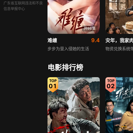
广东省互联网违法和不良
信息举报中心
共98集
9.4
难缠
灾年，我家
步步为营入侵她的生活
物资兑换系统
电影排行榜
01
02
共92集