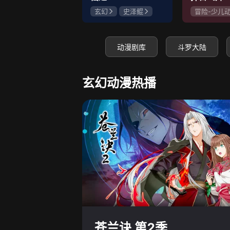
玄幻
史泽鲲
冒险-少儿
张惠霖
王婧儿
神怪
史
赵梦娇
动漫剧库
斗罗大陆
玄幻动漫热播
苍兰诀 第2季