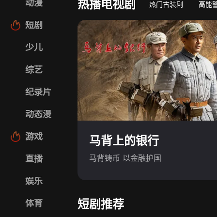
热播电视剧
动漫
热门古装剧
高能
短剧
少儿
综艺
纪录片
动态漫
游戏
马背上的银行
马背铸币 以金融护国
直播
娱乐
短剧推荐
体育