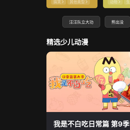
搞笑
其他类型
动物
生
汪汪队立大功
熊出没
精选少儿动漫
我是不白吃日常篇 第9季