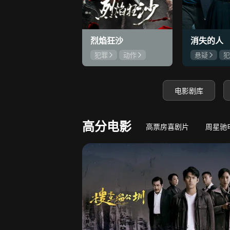
8.4
若熙传
王丽坤深陷权力斗争
守底线，方能
烈焰狂沙
消失的人
犯罪
动作
悬疑
犯
刘俊孝
康磊
郑恺
刘
魏璐
邱泽
电影剧库
高分电影
高票房喜剧片
周星驰