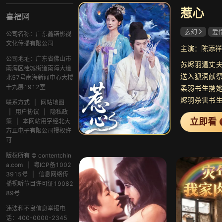
惹心
喜福网
玄幻
爱
公司名称：广东鑫锘影视
文化传播有限公司
主演：陈添祥
公司地址：广东省佛山市
苏烬羽遭丈
南海区桂城街道南海大道
送入狐洞献
北57号南海新闻中心大楼
十九层1912室
柔弱书生携
烬羽杀害书
联系方式
|
网站地图
妖，原来柔
|
用户协议
|
隐私政
立即看
策
|
本网站用字经北大
玄夜察觉她
方正电子有限公司授权许
烬羽趁机提
可
她复仇，殊
版权所有 © contentchin
局。复仇途
a.com
|
粤ICP备1002
与自己苦寻
3915号
|
信息网络传
似平静的美
播视听节目许可证19082
89号
揭开，两人的
违法和不良信息举报电
话：400-0000-2345