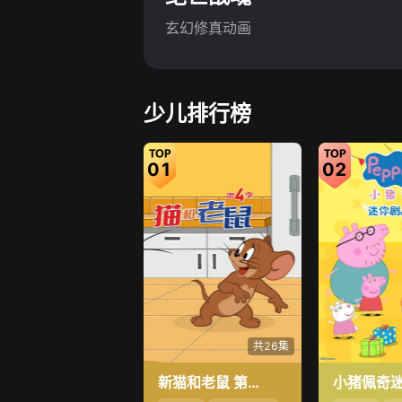
玄幻修真动画
少儿排行榜
01
02
共26集
新猫和老鼠 第4季