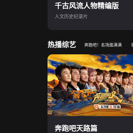
千古风流人物精编版
人文历史纪录片
热播综艺
奔跑吧！名场面满满
游戏竞技真人秀
萌娃
奔跑吧天路篇