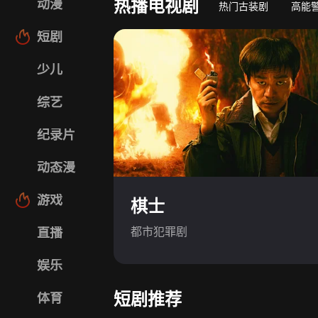
热播电视剧
动漫
热门古装剧
高能
短剧
少儿
综艺
纪录片
动态漫
游戏
棋士
都市犯罪剧
直播
娱乐
短剧推荐
体育