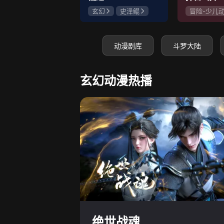
玄幻
史泽鲲
冒险-少儿
张惠霖
王婧儿
神怪
史
赵梦娇
动漫剧库
斗罗大陆
玄幻动漫热播
绝世战魂