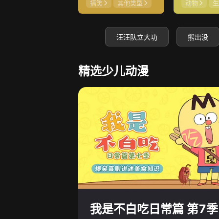
搞笑
其他类型
动物
生
汪汪队立大功
熊出没
精选少儿动漫
我是不白吃日常篇 第7季