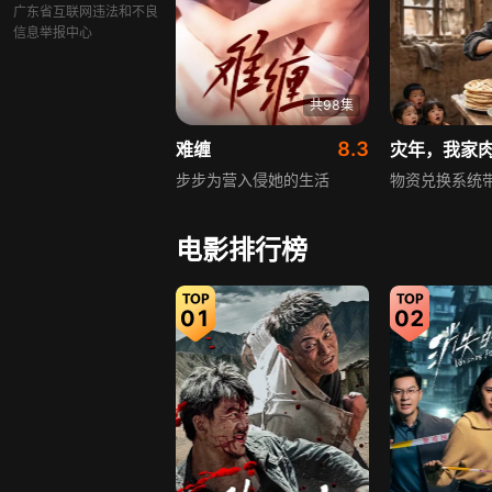
广东省互联网违法和不良
信息举报中心
共98集
8.3
难缠
灾年，我家
步步为营入侵她的生活
物资兑换系统
电影排行榜
01
02
共92集