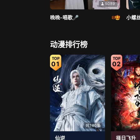
5089
晚晚-唱歌🎤
小螺丝
直播中
动漫排行榜
01
02
5371
茶茶幸运星
晏子楚
共180集
仙逆
择日飞升