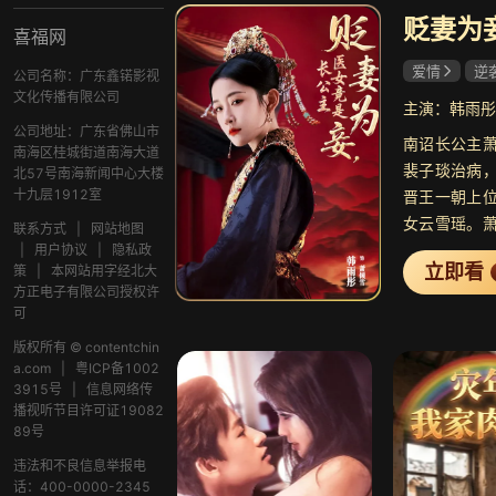
喜福网
爱情
逆
公司名称：广东鑫锘影视
文化传播有限公司
主演：韩雨彤
公司地址：广东省佛山市
南诏长公主
南海区桂城街道南海大道
裴子琰治病
北57号南海新闻中心大楼
十九层1912室
晋王一朝上
女云雪瑶。
联系方式
|
网站地图
子琰的一切
|
用户协议
|
隐私政
立即看
策
|
本网站用字经北大
在雍朝受到
方正电子有限公司授权许
渊接回公主
可
城下，跪迎长
版权所有 © contentchin
a.com
|
粤ICP备1002
3915号
|
信息网络传
播视听节目许可证19082
89号
违法和不良信息举报电
话：400-0000-2345