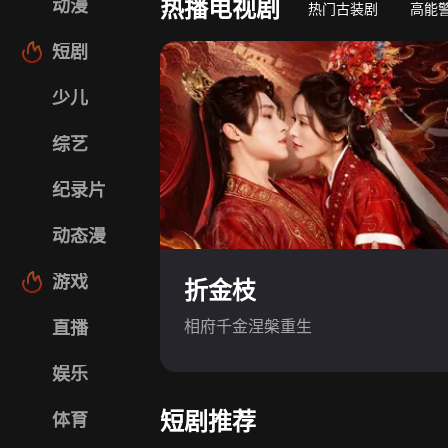
热播电视剧
动漫
热门古装剧
高能
短剧
少儿
综艺
纪录片
动态漫
游戏
折金枝
相府千金涅槃重生
直播
娱乐
短剧推荐
体育