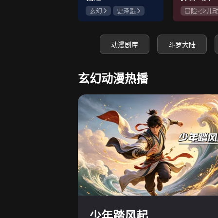
玄幻
史泽鲲
冒险-少儿
张惠霖
王婧儿
神怪
史
赵梦娇
动漫剧库
斗罗大陆
玄幻动漫热播
少年踏风起