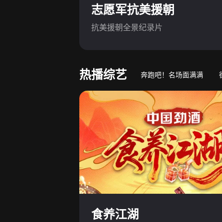
志愿军抗美援朝
抗美援朝全景纪录片
热播综艺
奔跑吧！名场面满满
游戏竞技真人秀
萌娃
食养江湖