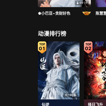
6919
♚小巴豆~贪财好色
陈慧慧
直播中
动漫排行榜
01
02
5033
靓晶晶❤️
小龙
共180集
仙逆
择日飞升