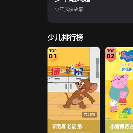
少年武侠故事
少儿排行榜
01
02
共26集
新猫和老鼠 第4季