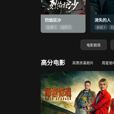
8.8
心动误差
错睡总裁，蓄谋闪婚！
守底线，方能
烈焰狂沙
消失的人
犯罪
动作
悬疑
犯
刘俊孝
康磊
郑恺
刘
魏璐
邱泽
电影剧库
高分电影
高票房喜剧片
周星驰