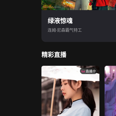
绿液惊魂
连姆·尼森霸气特工
精彩直播
直播中