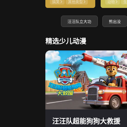
搞笑
其他类型
动物
生
汪汪队立大功
熊出没
精选少儿动漫
汪汪队超能狗狗大救援