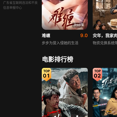
广东省互联网违法和不良
信息举报中心
共98集
9.0
难缠
灾年，我家
步步为营入侵她的生活
物资兑换系统
电影排行榜
01
02
共62集