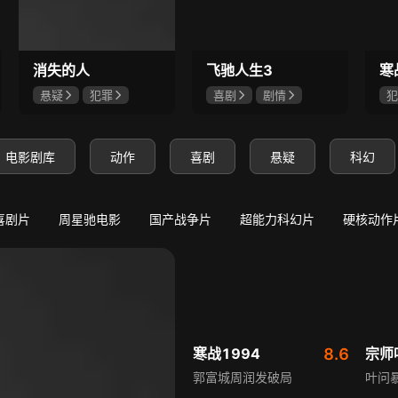
7
8.0
8.7
极寒降临：我靠囤货躺赢
唐诡奇谭之九重楼
守底线，方能渡末世
苏无名孤身被囚遇死局
消失的人
飞驰人生3
寒
悬疑
犯罪
喜剧
剧情
犯
郑恺
刘浩存
沈腾
尹正
吴
邱泽
黄景瑜
吴
电影剧库
动作
喜剧
悬疑
科幻
喜剧片
周星驰电影
国产战争片
超能力科幻片
硬核动作
寒战1994
8.6
宗师
郭富城周润发破局
叶问