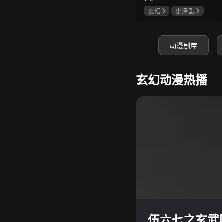
玄幻
史泽鲲
张惠霖
王婧儿
动漫剧库
玄幻动漫热播
伍六七之玄武