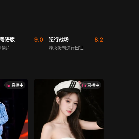
 粤语版
9.0
逆行战场
8.2
剧情片
烽火援朝逆行出征
直播中
直播中
的心
9.1
霹雳娇娃2（普通话）
6.2
历史战争剧
美娇娃锄强扶弱破阴谋