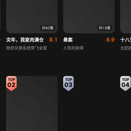
共80集
共18集
9
8.1
8.9
灾年，我家肉满仓
悬案
物资兑换系统带飞全家
人性的抉择
太奶
02
03
04
共109集
共62集