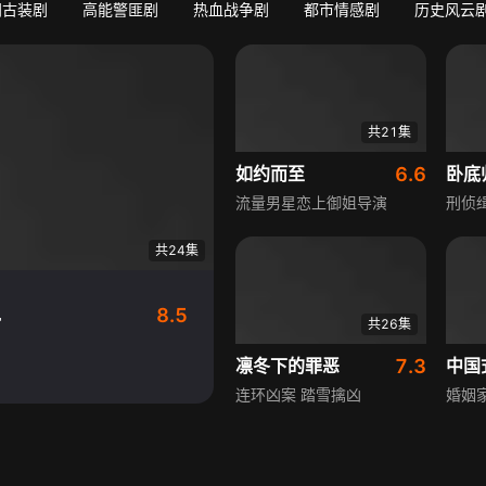
门古装剧
高能警匪剧
热血战争剧
都市情感剧
历史风云
共21集
如约而至
6.6
卧底
流量男星恋上御姐导演
刑侦
共24集
年
8.5
共26集
凛冬下的罪恶
7.3
中国
连环凶案 踏雪擒凶
婚姻