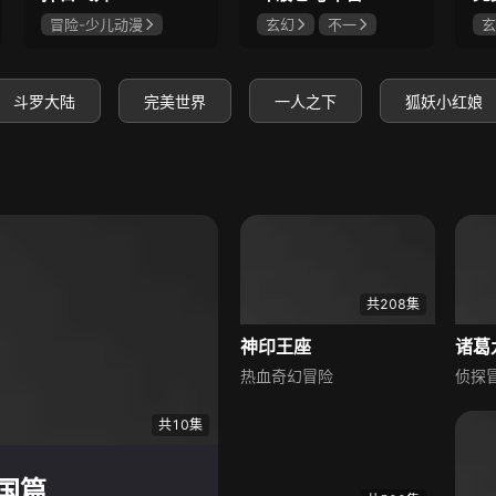
冒险-少儿动漫
玄幻
不一
玄
神怪
史泽鲲
冯骏骅
陈奕雯
锦
赵梦娇
张惠霖
斗罗大陆
完美世界
一人之下
狐妖小红娘
共208集
神印王座
诸葛
热血奇幻冒险
侦探
共10集
国篇