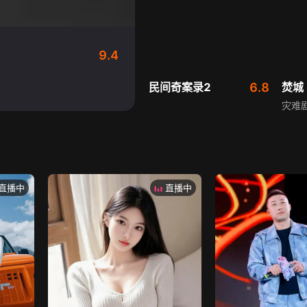
9.4
民间奇案录2
6.8
焚城
灾难
直播中
直播中
燃比娃
8.6
勇敢
周迅千玺配音复现神话
古装