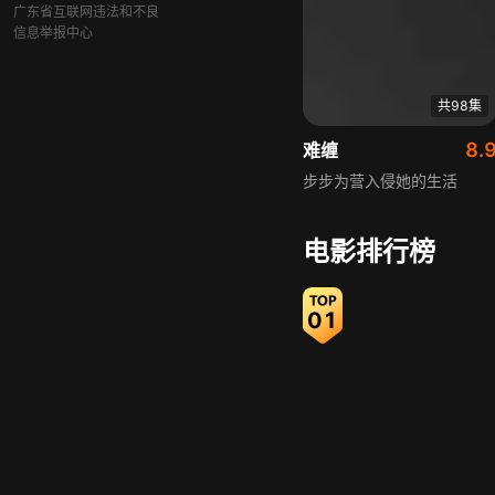
广东省互联网违法和不良
信息举报中心
共98集
8.
难缠
步步为营入侵她的生活
电影排行榜
01
共92集