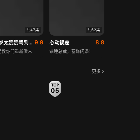
共47集
共62集
9.9
8.8
十八岁太奶奶驾到，重整家族荣耀
心动误差
奶教你们重新做人
错睡总裁，蓄谋闪婚！
更多
05
06