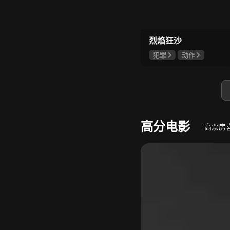
8.
若熙传
王丽坤深陷权力斗争
烈焰狂沙
犯罪
动作
刘俊孝
康磊
魏璐
高分电影
高票房