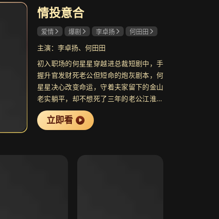
情投意合
共18集
共36集
爱情
爆剧
李卓扬
何田田
天宫第一季
9.1
雾都
7.1
齐天，一战惊三界
抗战题材剧
主演：李卓扬、何田田
初入职场的何星星穿越进总裁短剧中，手
握升官发财死老公但短命的炮灰剧本，何
星星决心改变命运，守着夫家留下的金山
老实躺平，却不想死了三年的老公江淮宁
共28集
共35集
竟然回来了。幸好他失去了部分记忆，何
，女友
8.2
绝地防线
7.1
立即看
星星为了留在江家，干脆把心一横：这
竹马 双强智恋
年代剿匪战争剧
婚，她骗定了。张口就是“老公我们当年爱
得死去活来”，可就在她演技日益精湛的时
候，江淮宁恢复了记忆……