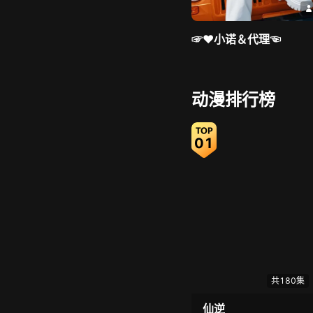
☞♥小诺＆代理☜
动漫排行榜
01
尤曼ღ安静唱情歌へ
共180集
仙逆