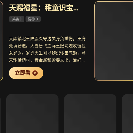
天赐福星：稚童识宝翻盘全府
共29集
逆袭
爆剧
马背上的银行
8.2
大闹
马背铸币 以金融护国
桀骜
大雍镇北王陆震久守边关身负重伤，王府
处境窘迫。大雪纷飞之际王妃沈婉收留孤
女岁岁。岁岁天生可以辨识珍宝气韵，寻
来珍稀药材、贵金属和紧要文书，治好公
共33集
子伤病，化解府里危机。朝中官员暗中百
南部档案
8.1
天才
立即看
般刁难，阴谋悉数败露。陆震执掌大权，
民国悬疑冒险剧
青梅
岁岁受封郡主，一家人彼此扶持，开启安
稳兴盛的日子。