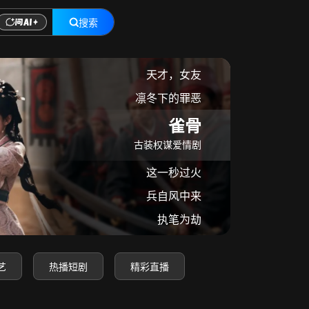
搜索
在线观看
天才，女友
凛冬下的罪恶
雀骨
古装权谋爱情剧
这一秒过火
兵自风中来
执笔为劫
艺
热播短剧
精彩直播