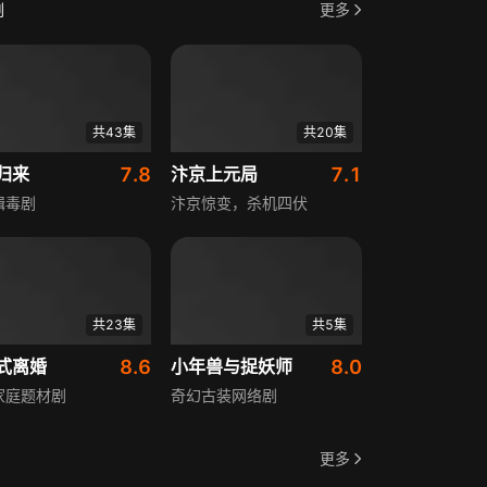
剧
更多
共43集
共20集
归来
7.8
汴京上元局
7.1
缉毒剧
汴京惊变，杀机四伏
共23集
共5集
式离婚
8.6
小年兽与捉妖师
8.0
家庭题材剧
奇幻古装网络剧
更多