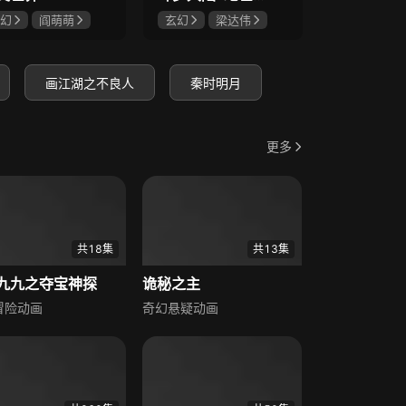
幻
阎萌萌
玄幻
梁达伟
玄幻
徐
鲤
阎么么
唐雅菁
孙恺寅
李蝉妃
画江湖之不良人
秦时明月
更多
共18集
共13集
九九之夺宝神探
诡秘之主
冒险动画
奇幻悬疑动画