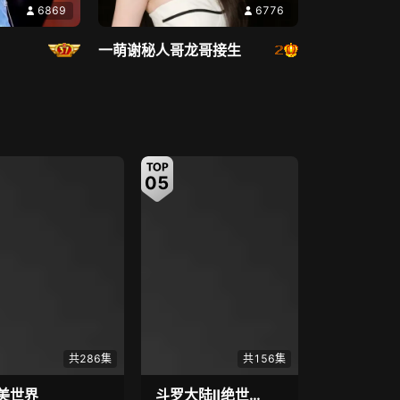
6869
6776
英雄
7.1
门牙
8.6
一萌谢秘人哥龙哥接生
学霸C位出道
现实情感短片
直播中
直播中
05
06
2.1万
4162
江若雨#
共286集
共156集
美世界
斗罗大陆Ⅱ绝世唐门
遮天