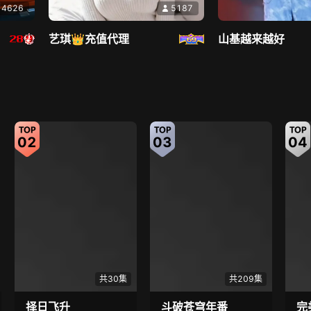
4626
5187
消失的人
8.1
校歌
艺琪👑充值代理
山基越来越好
郑恺刘浩存陷熟人陷阱
草根
直播中
直播中
02
03
04
7963
6868
一只耳老艺术家
奶油少女团
共30集
共209集
择日飞升
斗破苍穹年番
完