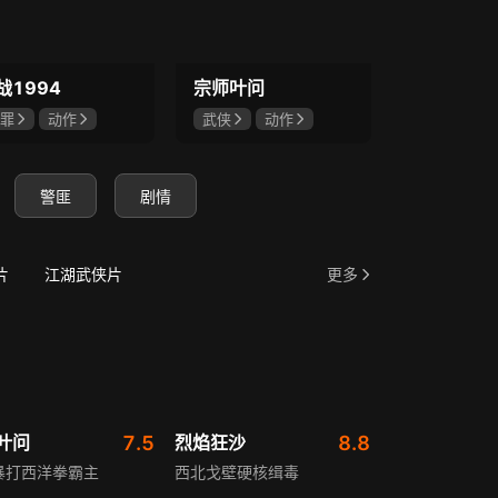
战1994
宗师叶问
斩毒行动
罪
动作
武侠
动作
悬疑
犯
彦祖
刘俊谦
杜宇航
王婉中
石兆琪
慷仁
姜超
警匪
剧情
片
江湖武侠片
更多
叶问
7.5
烈焰狂沙
8.8
暴打西洋拳霸主
西北戈壁硬核缉毒