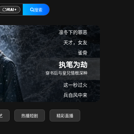
搜索
在线观看
凛冬下的罪恶
天才，女友
雀骨
执笔为劫
穿书后与皇兄情根深种
这一秒过火
兵自风中来
艺
热播短剧
精彩直播