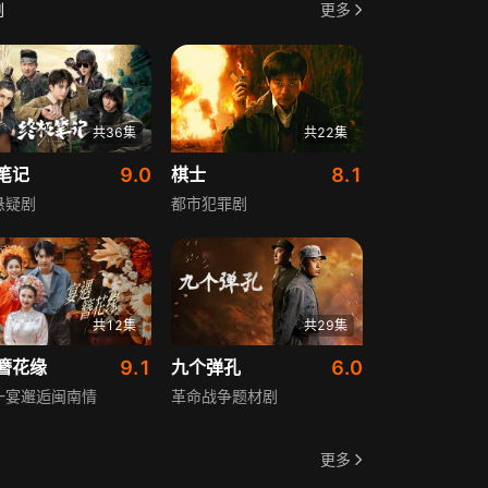
剧
更多
共36集
共22集
笔记
9.0
棋士
8.1
悬疑剧
都市犯罪剧
共12集
共29集
簪花缘
9.1
九个弹孔
6.0
一宴邂逅闽南情
革命战争题材剧
更多