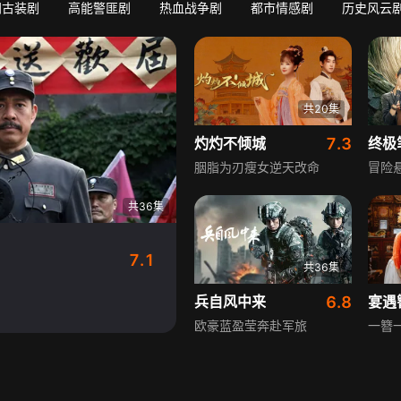
门古装剧
高能警匪剧
热血战争剧
都市情感剧
历史风云
共20集
灼灼不倾城
7.3
终极
胭脂为刃瘦女逆天改命
冒险
共36集
7.1
共36集
兵自风中来
6.8
宴遇
欧豪蓝盈莹奔赴军旅
一簪