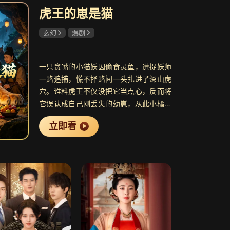
虎王的崽是猫
共32集
共17集
玄幻
爆剧
繁星
8.3
执笔为劫
9.3
励志校园剧
穿书后与皇兄情根深种
一只贪嘴的小猫妖因偷食灵鱼，遭捉妖师
一路追捕，慌不择路间一头扎进了深山虎
穴。谁料虎王不仅没把它当点心，反而将
它误认成自己刚丢失的幼崽，从此小橘开
共12集
共24集
启了啼笑皆非的“假老虎”生涯。虎妈百般
街探案
7.6
灵魂摆渡·十年
8.5
立即看
舔舐疼爱，虎哥处处细心守护，哪怕它怎
探案剧
奇幻都市灵异剧
么也长不大、不吃生肉只爱小鱼干、叫声
从来都是“喵”而不是“吼”，全家也始终把它
当作掌心宝。往后风波不断，小橘的真实
身份接连曝光，各路奇妖异兽轮番登场，
一场欢乐又温暖的奇幻故事，就这样在虎
穴里悄然展开。