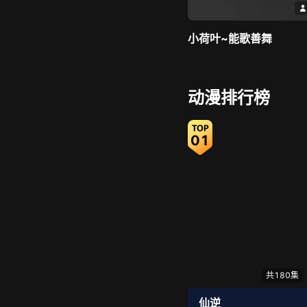
小荷叶~能歌善舞
动漫排行榜
01
倾城🌸跳舞最哇塞
共180集
仙逆