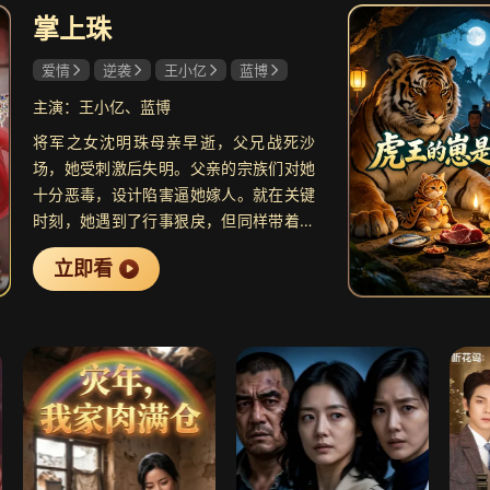
掌上珠
共24集
爱情
逆袭
王小亿
蓝博
折金枝
9.7
灿如
相府千金涅槃重生
青春
主演：王小亿、蓝博
将军之女沈明珠母亲早逝，父兄战死沙
场，她受刺激后失明。父亲的宗族们对她
十分恶毒，设计陷害逼她嫁人。就在关键
时刻，她遇到了行事狠戾，但同样带着一
共15集
身伤痛的镇南王宇文枭。沈明珠决定铤而
幽冥教主是公主
9.4
唐人
立即看
走险，以婚试爱。
杀尽负心汉救可怜女
悬疑