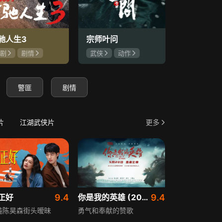
驰人生3
宗师叶问
前哨
剧
剧情
武侠
动作
历史
战
腾
尹正
杜宇航
王婉中
斯科特·伊
景瑜
奥兰多·布鲁
卡莱伯·兰德
警匪
剧情
片
江湖武侠片
更多
正好
9.4
你是我的英雄 (2024)
9.4
纯陈昊森街头暧昧
勇气和奉献的赞歌