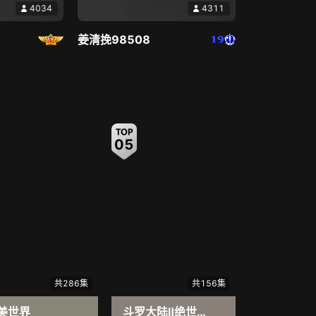
4034
4311
6.2
刺杀据点（普通话）
8.6
姜清挽98508
少女冲破包办婚姻
帅爆的反恐动作枪战片
直播中
直播中
05
06
4338
4929
媛媛ღ．・゜
共286集
共156集
美世界
斗罗大陆Ⅱ绝世唐门
斩神之凡