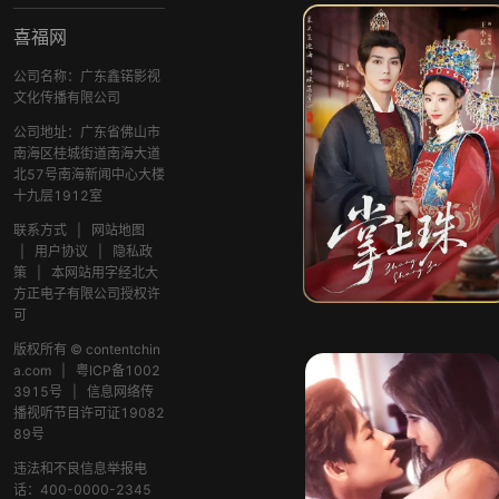
喜福网
公司名称：广东鑫锘影视
文化传播有限公司
公司地址：广东省佛山市
南海区桂城街道南海大道
北57号南海新闻中心大楼
十九层1912室
联系方式
|
网站地图
|
用户协议
|
隐私政
策
|
本网站用字经北大
方正电子有限公司授权许
可
版权所有 © contentchin
a.com
|
粤ICP备1002
3915号
|
信息网络传
播视听节目许可证19082
89号
违法和不良信息举报电
话：400-0000-2345