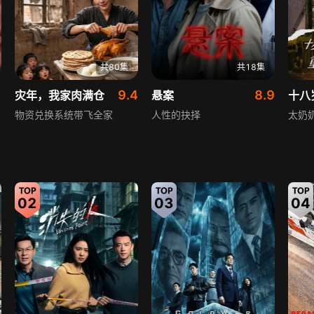
共80集
共18集
1
9.4
8.9
灾年，我家肉满仓
悬案
物资兑换系统带飞全家
人性的抉择
太奶
02
03
04
共109集
共62集