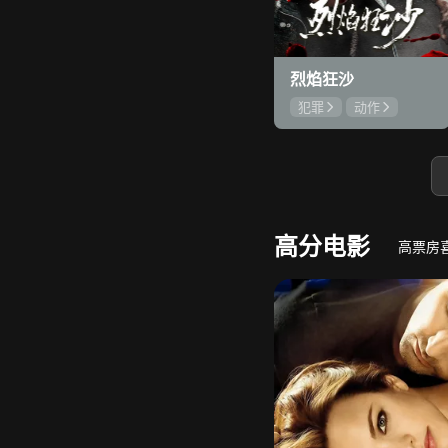
8.
心动误差
错睡总裁，蓄谋闪婚！
烈焰狂沙
犯罪
动作
刘俊孝
康磊
魏璐
高分电影
高票房