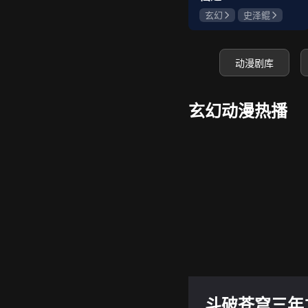
玄幻
史泽鲲
张惠霖
王婧儿
动漫剧库
玄幻动漫热播
斗破苍穹三年