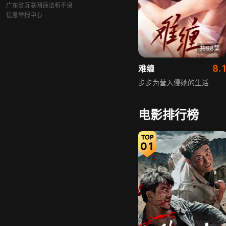
广东省互联网违法和不良
信息举报中心
共98集
8.
难缠
步步为营入侵她的生活
电影排行榜
01
共62集