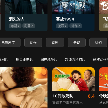
7
8.6
9.9
极寒降临：我靠囤货躺赢
唐诡奇谭之九重楼
守底线，方能渡末世
苏无名孤身被囚遇死局
消失的人
寒战1994
飞
悬疑
犯罪
犯罪
动作
喜
郑恺
刘浩存
吴彦祖
刘俊谦
沈
邱泽
吴慷仁
黄
电影剧库
动作
喜剧
悬疑
科幻
喜剧片
周星驰电影
国产战争片
超能力科幻片
硬核动作
10间敢死队
6.4
今晚
集结老中青三代喜人
马思