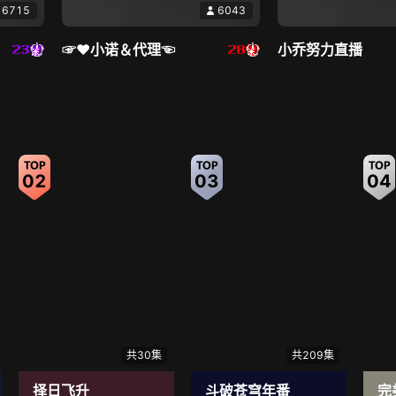
6715
6043
临时劫案 粤语版
8.1
阿颖
☞♥小诺＆代理☜
小乔努力直播
犯罪悬疑动作
西南
直播中
直播中
02
03
04
6241
6229
虞🌙
黄老邪-属实挺难
共30集
共209集
择日飞升
斗破苍穹年番
完