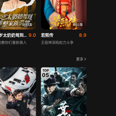
共47集
共92集
9.0
8.9
十八岁太奶奶驾到，重整家族荣耀
若熙传
奶教你们重新做人
王丽坤深陷权力斗争
更多
05
06