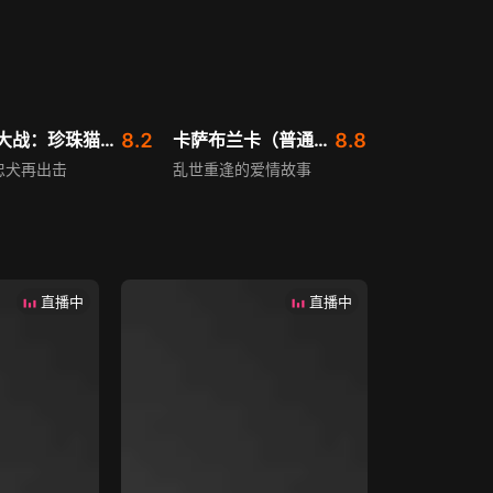
猫狗大战：珍珠猫复仇（普通话）
8.2
卡萨布兰卡（普通话）
8.8
忠犬再出击
乱世重逢的爱情故事
直播中
直播中
透明的你
8.2
十二罗汉（普通话）
6.8
超能力者的大乱战
巨星神偷遭夺命连环催