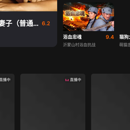
时间旅行者的妻子（普通话）
6.2
浴血忠魂
9.4
沂蒙山村浴血抗战
萌猫
直播中
直播中
孤胆拯救（普通话）
8.4
爱上
英雄救美却中圈套
六个