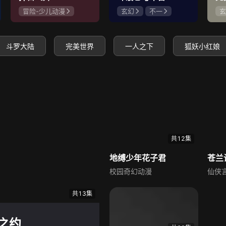
冒险-少儿动漫
玄幻
不一
玄
神怪
史泽鲲
冯骏骅
陈奕雯
锦
赵梦娇
张惠霖
斗罗大陆
完美世界
一人之下
狐妖小红娘
共12集
地缚少年花子君
苍兰
校园奇幻动漫
仙侠
共13集
之约