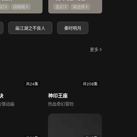
幻
阎萌萌
玄幻
梁达伟
玄幻
马
鲤
阎么么
唐雅菁
孙恺寅
王潇倩
画江湖之不良人
秦时明月
更多
共24集
共208集
诀
神印王座
言情动画
热血奇幻冒险