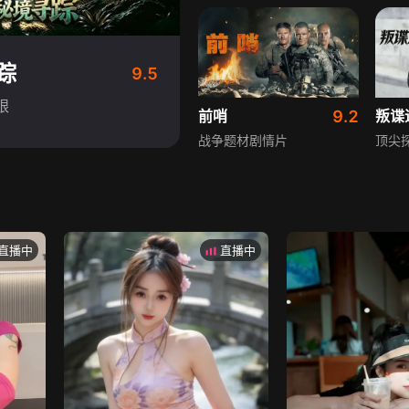
踪
9.5
眼
前哨
9.2
叛谍
战争题材剧情片
顶尖
直播中
直播中
斩毒行动
7.9
绿液
于荣光石兆琪对决
连姆