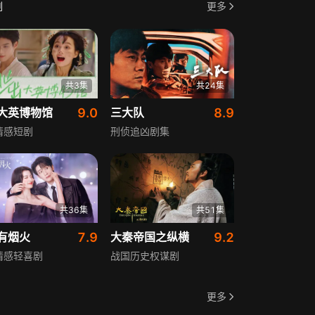
剧
更多
共3集
共24集
大英博物馆
9.0
三大队
8.9
情感短剧
刑侦追凶剧集
共36集
共51集
有烟火
7.9
大秦帝国之纵横
9.2
情感轻喜剧
战国历史权谋剧
更多