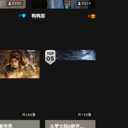
6290
6324
密令
9.2
霹雳娇娃2（普通话）
6.2
鸭鸭耶
尚书能否重见天日
美娇娃锄强扶弱破阴谋
直播中
直播中
05
06
6559
3588
倾城🌸跳舞最哇塞
共286集
共156集
美世界
斗罗大陆Ⅱ绝世唐门
遮天