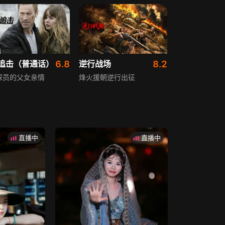
追击（普通话）
6.8
逆行战场
8.2
探员的父女亲情
烽火援朝逆行出征
直播中
直播中
惊魂
9.5
勇敢的心
9.1
·尼森霸气特工
古装历史战争剧