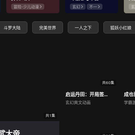
冒险-少儿动漫
玄幻
不一
玄
神怪
史泽鲲
冯骏骅
陈奕雯
锦
赵梦娇
张惠霖
斗罗大陆
完美世界
一人之下
狐妖小红娘
共60集
启运丹田：开局签到至尊丹田
成也
玄幻爽文动画
学霸
共1集
武大帝