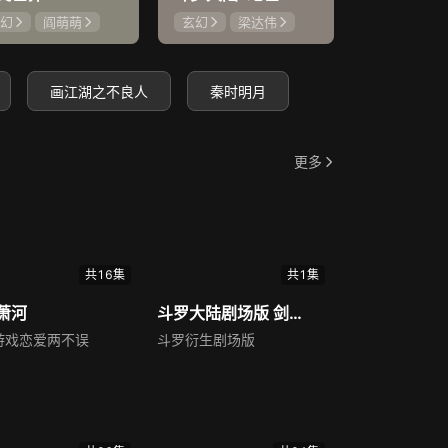
幻
阎萌萌
玄幻
梁达伟
玄幻
徐
鲤
阎么么
唐雅菁
孙恺寅
李蝉妃
画江湖之不良人
秦时明月
更多
共16集
共1集
萧河
斗罗大陆剧场版 剑道尘心
游戏恋爱两不误
斗罗衍生剧场版