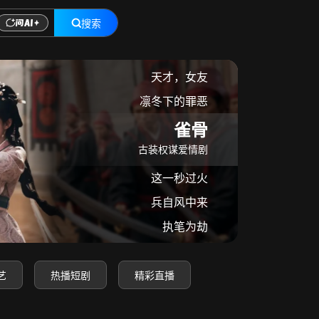
搜索
在线观看
天才，女友
凛冬下的罪恶
雀骨
古装权谋爱情剧
这一秒过火
兵自风中来
执笔为劫
艺
热播短剧
精彩直播