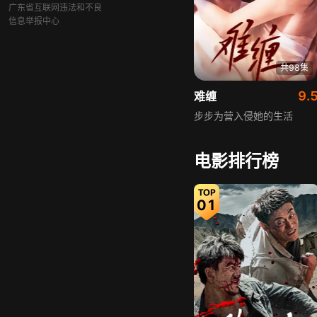
广东省互联网违法和不良
信息举报中心
共98集
9.
难缠
步步为营入侵她的生活
电影排行榜
01
共92集