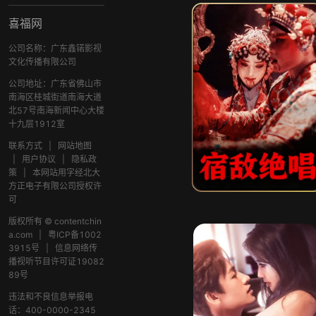
喜福网
公司名称：广东鑫锘影视
文化传播有限公司
公司地址：广东省佛山市
南海区桂城街道南海大道
北57号南海新闻中心大楼
十九层1912室
联系方式
|
网站地图
|
用户协议
|
隐私政
策
|
本网站用字经北大
方正电子有限公司授权许
可
版权所有 © contentchin
a.com
|
粤ICP备1002
3915号
|
信息网络传
播视听节目许可证19082
89号
违法和不良信息举报电
话：400-0000-2345