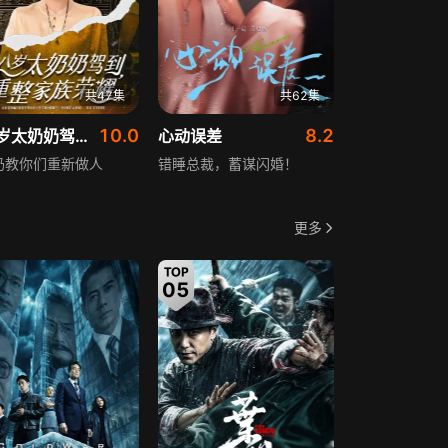
共47集
共62集
10.0
8.2
十八岁太奶奶驾到，重整家族荣耀
心动误差
奶教你们重新做人
错睡总裁，蓄谋闪婚！
更多
05
06