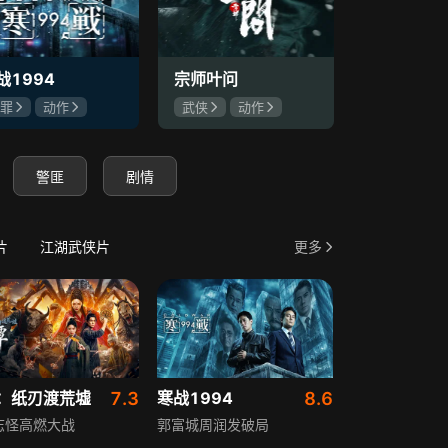
战1994
宗师叶问
斩毒行动
罪
动作
武侠
动作
悬疑
犯
彦祖
刘俊谦
杜宇航
王婉中
石兆琪
慷仁
姜超
警匪
剧情
片
江湖武侠片
更多
：纸刃渡荒墟
7.3
寒战1994
8.6
志怪高燃大战
郭富城周润发破局