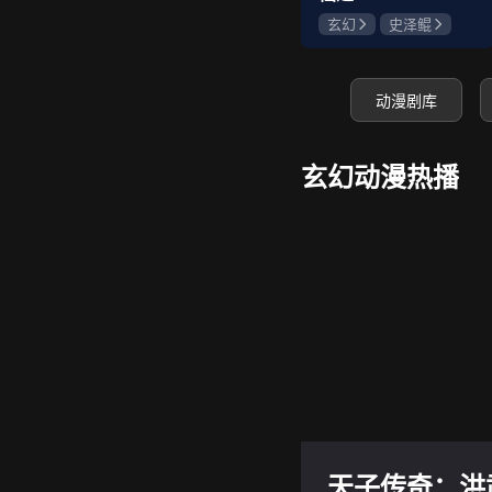
玄幻
史泽鲲
张惠霖
王婧儿
动漫剧库
玄幻动漫热播
天子传奇：洪