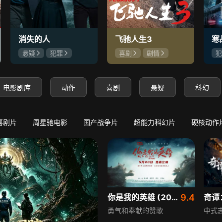
2
8.1
8.3
极寒降临：我靠囤货躺赢
唐诡奇谭之九重楼
守底线，方能渡末世
苏无名孤身被囚遇死局
消失的人
飞驰人生3
寒
悬疑
犯罪
喜剧
剧情
犯
郑恺
刘浩存
沈腾
尹正
吴
邱泽
黄景瑜
吴
电影剧库
动作
喜剧
悬疑
科幻
喜剧片
周星驰电影
国产战争片
超能力科幻片
硬核动作
你是我的英雄 (2024)
9.4
奇谭
勇气和奉献的赞歌
中式