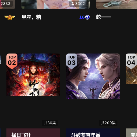
2833
3302
10间敢死队
6.4
绝地
星座，糖
蛇一一
集结老中青三代喜人
蒙冤
直播中
直播中
02
03
04
2367
4208
晏子楚楚ᥫ᭡幸运有你
A代理❤玲儿❤
共30集
共209集
择日飞升
斗破苍穹年番
完