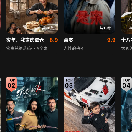
共80集
共18集
5
8.9
9.9
灾年，我家肉满仓
悬案
物资兑换系统带飞全家
人性的抉择
太奶
02
03
04
共109集
共62集