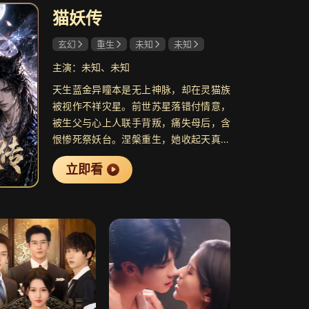
猫妖传
共34集
共24集
玄幻
重生
未知
未知
爱焖面
6.8
尘封十三载
8.7
婚恋情感剧
悬疑刑侦剧
主演：未知、未知
天生蓝金异瞳本是无上神脉，却在灵猫族
被视作不祥灾星。前世苏星落错付情意，
被生父与心上人联手背叛，痛失母后，含
恨惨死祭妖台。涅槃重生，她收起天真，
共33集
共36集
决意向仇人复仇。流落绝境时，她意外解
档案
8.1
雾都
7.1
立即看
封被封印万年的上古妖神。二人强强联
悬疑冒险剧
抗战题材剧
手，一步步拆穿阴谋、惩治恶人，打破妖
都固守的血统偏见，最终执掌万灵妖都，
为万千妖族开启全新的时代。