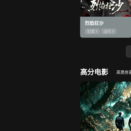
9.
若熙传
王丽坤深陷权力斗争
烈焰狂沙
犯罪
动作
刘俊孝
康磊
魏璐
高分电影
高票房