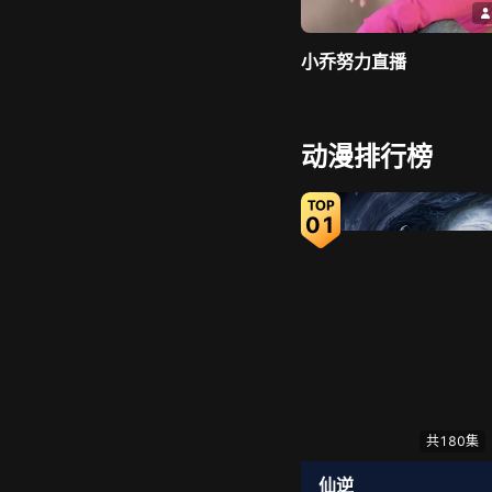
小乔努力直播
动漫排行榜
01
妈妈！
共180集
仙逆