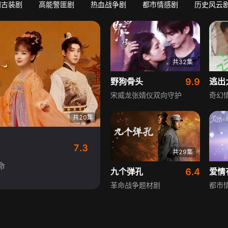
门古装剧
高能警匪剧
热血战争剧
都市情感剧
历史风云
共32集
野狗骨头
9.9
逃出
宋威龙张婧仪双向守护
奇幻
共20集
7.3
共29集
命
九个弹孔
6.4
爱情
革命战争题材剧
都市