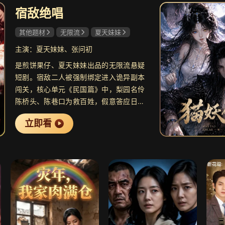
宿敌绝唱
共17集
其他题材
无限流
夏天妹妹
执笔为劫
9.5
扁豆
张问初
穿书后与皇兄情根深种
都市
主演：夏天妹妹、张问初
是煎饼果仔、夏天妹妹出品的无限流悬疑
短剧。宿敌二人被强制绑定进入诡异副本
闯关，核心单元《民国篇》中，梨园名伶
陈桥头、陈巷口为救百姓，假意答应日军
共26集
唱戏，以毒酒、烈火与敌同归于尽，以身
凛冬下的罪恶
7.9
南部
立即看
殉国，融合悬疑、家国情怀与宿命羁绊。
连环凶案 踏雪擒凶
民国