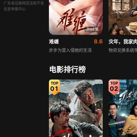
广东省互联网违法和不良
刚寻到沈家，
信息举报中心
中女未死，
强行下葬必遭
共98集
8.6
难缠
灾年，我家
步步为营入侵她的生活
物资兑换系统
电影排行榜
01
02
共62集