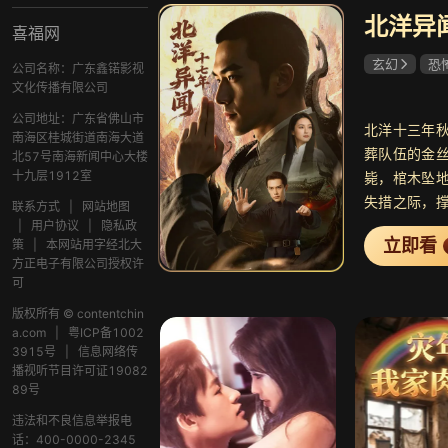
北洋异
喜福网
玄幻
恐
公司名称：广东鑫锘影视
文化传播有限公司
公司地址：广东省佛山市
北洋十三年
南海区桂城街道南海大道
葬队伍的金
北57号南海新闻中心大楼
十九层1912室
毙，棺木坠
失措之际，
联系方式
|
网站地图
句“在下张康
|
用户协议
|
隐私政
立即看
策
|
本网站用字经北大
得沈家族长
方正电子有限公司授权许
女，早已是这
可
看似淡然的
版权所有 © contentchin
命。自幼年
a.com
|
粤ICP备1002
格”，尊贵却
3915号
|
信息网络传
压，十八岁
播视听节目许可证19082
89号
整座阎王殿
嫡女，能借
违法和不良信息举报电
话：400-0000-2345
约，便是他