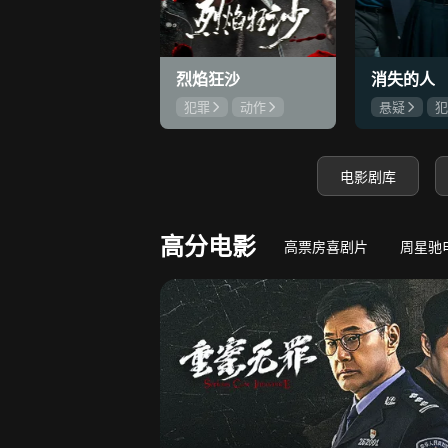
9.3
心动误差
错睡总裁，蓄谋闪婚！
守底线，方能
烈焰狂沙
消失的人
犯罪
动作
悬疑
犯
刘俊孝
康磊
郑恺
刘
魏璐
邱泽
电影剧库
高分电影
高票房喜剧片
周星驰