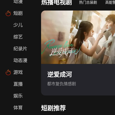
热播电视剧
动漫
热门古装剧
高能
短剧
少儿
综艺
纪录片
动态漫
游戏
逆爱成河
都市复仇情感剧
直播
娱乐
短剧推荐
体育