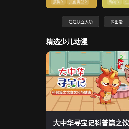
搞笑
其他类型
动物
生
汪汪队立大功
熊出没
精选少儿动漫