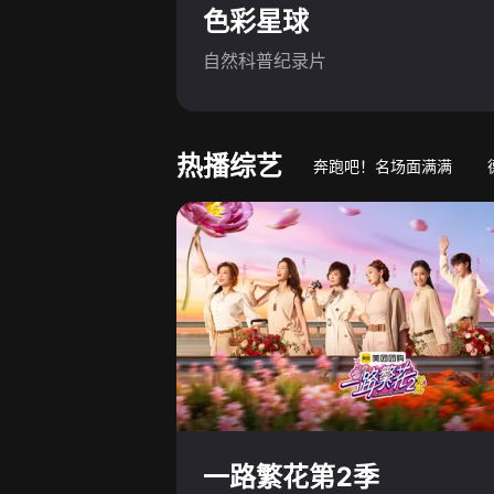
色彩星球
自然科普纪录片
热播综艺
奔跑吧！名场面满满
游戏竞技真人秀
萌娃
一路繁花第2季