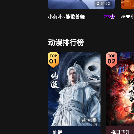
6162
小荷叶~能歌善舞
☞♥
直播中
动漫排行榜
01
02
6722
❥小雪❥金牌代理
良田
共180集
仙逆
择日飞升