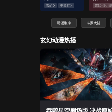
玄幻
史泽鲲
冒险-少儿
张惠霖
王婧儿
神怪
史
赵梦娇
动漫剧库
斗罗大陆
玄幻动漫热播
吞噬星空剧场版 决战原