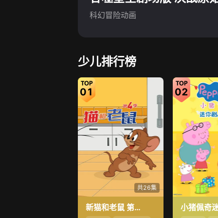
科幻冒险动画
少儿排行榜
01
02
共26集
新猫和老鼠 第4季