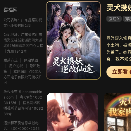
灵犬携
喜福网
玄幻
穿
公司名称：广东鑫锘影视
文化传播有限公司
公司地址：广东省佛山市
意外穿入修
南海区桂城街道南海大道
小土狗，被
北57号南海新闻中心大楼
十九层1912室
为弟子。她
身，殊不知
联系方式
|
网站地图
声，将她视
|
用户协议
|
隐私政
立即看
策
|
本网站用字经北大
天资出众的
方正电子有限公司授权许
暗中构陷白
可
出手阻拦。
版权所有 © contentchin
凡人失踪案
a.com
|
粤ICP备1002
绊日渐深厚
3915号
|
信息网络传
楚鱼晚，决
播视听节目许可证19082
89号
整个修真界格
违法和不良信息举报电
话：400-0000-2345