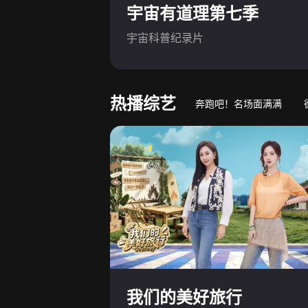
宇宙有道理第七季
宇宙科普纪录片
热播综艺
奔跑吧！名场面满满
游戏竞技真人秀
萌娃
我们的美好旅行