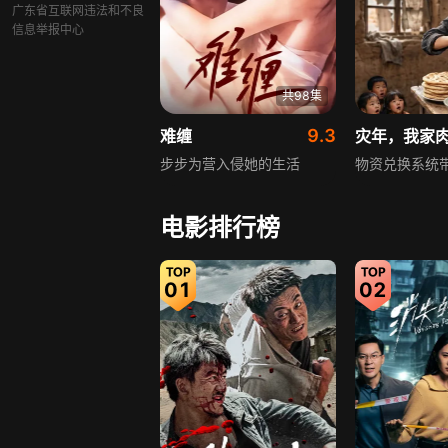
广东省互联网违法和不良
信息举报中心
共98集
9.3
难缠
灾年，我家
步步为营入侵她的生活
物资兑换系统
电影排行榜
01
02
共92集