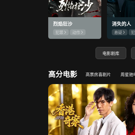
8.2
若熙传
王丽坤深陷权力斗争
守底线，方能
烈焰狂沙
消失的人
犯罪
动作
悬疑
犯
刘俊孝
康磊
郑恺
刘
魏璐
邱泽
电影剧库
高分电影
高票房喜剧片
周星驰