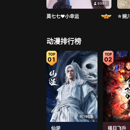
6981
莫七七♥小幸运
☆婉
直播中
动漫排行榜
01
02
2499
钱悦萌主🦄
新人
共180集
仙逆
择日飞升