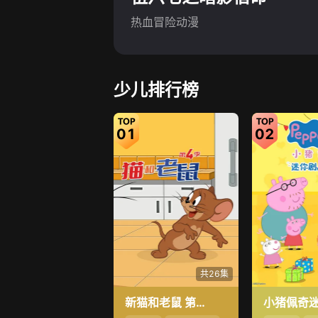
热血冒险动漫
少儿排行榜
01
02
共26集
新猫和老鼠 第4季