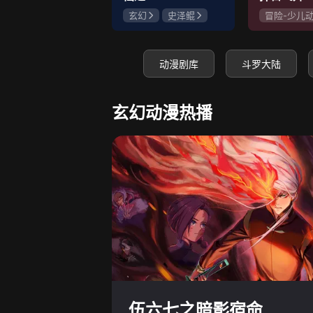
玄幻
史泽鲲
冒险-少儿
张惠霖
王婧儿
神怪
史
赵梦娇
动漫剧库
斗罗大陆
玄幻动漫热播
伍六七之暗影宿命