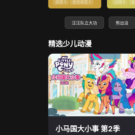
搞笑
其他类型
动物
生
汪汪队立大功
熊出没
精选少儿动漫
小马国大小事 第2季