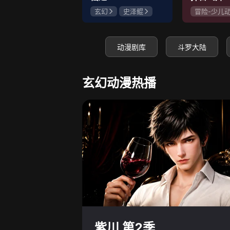
玄幻
史泽鲲
冒险-少儿
张惠霖
王婧儿
神怪
史
赵梦娇
动漫剧库
斗罗大陆
玄幻动漫热播
紫川 第2季