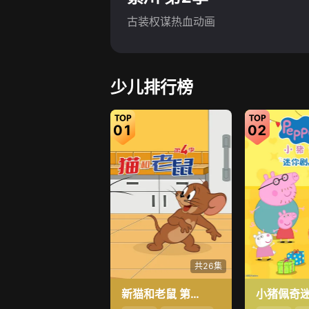
古装权谋热血动画
少儿排行榜
01
02
共26集
新猫和老鼠 第4季