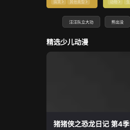
搞笑
其他类型
动物
生
汪汪队立大功
熊出没
精选少儿动漫
猪猪侠之恐龙日记 第4季