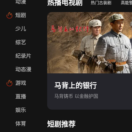
热播电视剧
动漫
热门古装剧
高能
短剧
少儿
综艺
纪录片
动态漫
游戏
马背上的银行
马背铸币 以金融护国
直播
娱乐
短剧推荐
体育