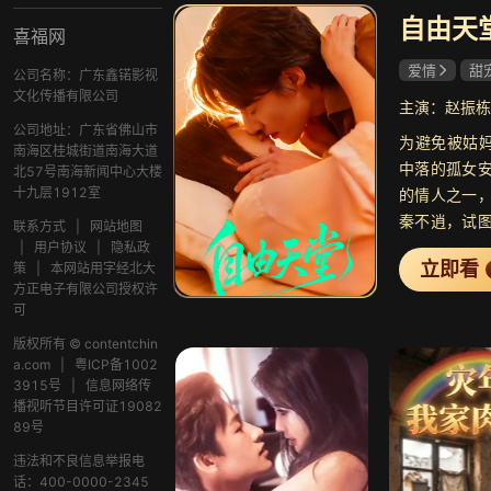
自由天
喜福网
爱情
甜
公司名称：广东鑫锘影视
文化传播有限公司
主演：赵振栋
公司地址：广东省佛山市
为避免被姑妈
南海区桂城街道南海大道
中落的孤女
北57号南海新闻中心大楼
十九层1912室
的情人之一
秦不逍，试
联系方式
|
网站地图
赴海外。秦
|
用户协议
|
隐私政
立即看
策
|
本网站用字经北大
强行将安憬留
方正电子有限公司授权许
迫在刀尖扮
可
心：在帮派
版权所有 © contentchin
不仅如此，
a.com
|
粤ICP备1002
是这份留学
3915号
|
信息网络传
憬，他遭遇帮
播视听节目许可证19082
89号
含泪奔赴海
逍重逢。深
违法和不良信息举报电
话：400-0000-2345
口，安憬如