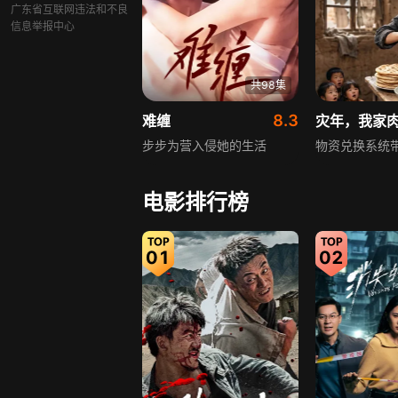
广东省互联网违法和不良
到遭遇“毒枭
信息举报中心
疗。谎言才
秦不逍复仇的
共98集
8.3
难缠
灾年，我家
步步为营入侵她的生活
物资兑换系统
电影排行榜
01
02
共92集