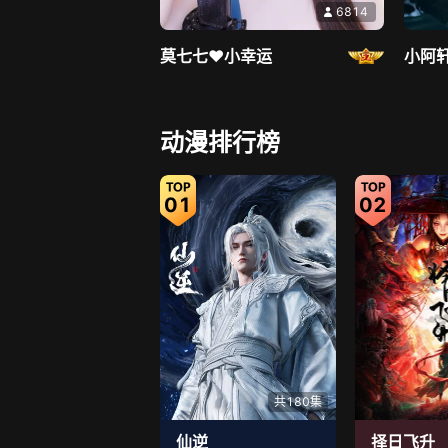
6814
莫七七♥小幸运
小阿
直播中
动漫排行榜
01
02
7277
小奶尼🛶
嘟嘟
共180集
仙逆
择日飞升