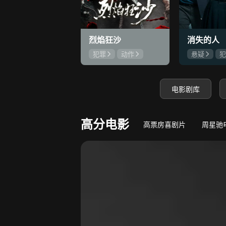
8.7
若熙传
王丽坤深陷权力斗争
守底线，方能
烈焰狂沙
消失的人
犯罪
动作
悬疑
犯
刘俊孝
康磊
郑恺
刘
魏璐
邱泽
电影剧库
高分电影
高票房喜剧片
周星驰