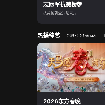
志愿军抗美援朝
抗美援朝全景纪录片
热播综艺
奔跑吧！名场面满满
游戏竞技真人秀
萌娃
2026东方春晚