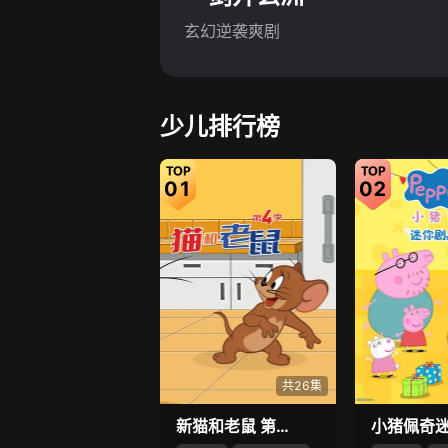
玄幻逆袭爽剧
少儿排行榜
01
02
共26集
新猫和老鼠 第4季