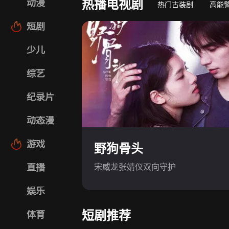
热播电视剧
动漫
热门古装剧
高能
短剧
少儿
综艺
纪录片
动态漫
游戏
野狗骨头
宋威龙张婧仪双向守护
直播
娱乐
短剧推荐
体育