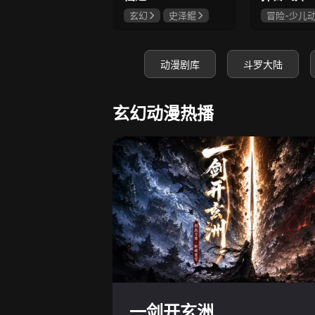
玄幻
史泽鲲
冒险-少儿
张惠霖
王婧儿
神怪
史
赵梦娇
动漫剧库
斗罗大陆
玄幻动漫热播
一剑开玄洲