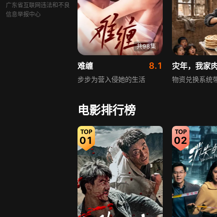
广东省互联网违法和不良
信息举报中心
共98集
8.1
难缠
灾年，我家
步步为营入侵她的生活
物资兑换系统
电影排行榜
01
02
共92集