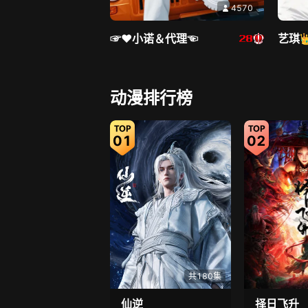
4570
☞♥小诺＆代理☜
艺琪
直播中
动漫排行榜
01
02
4151
苏念一
良田
共180集
仙逆
择日飞升