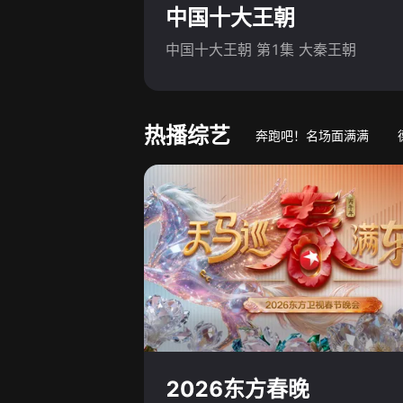
中国十大王朝
中国十大王朝 第1集 大秦王朝
热播综艺
奔跑吧！名场面满满
游戏竞技真人秀
萌娃
2026东方春晚