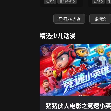
搞笑
其他类型
动物
生
汪汪队立大功
熊出没
精选少儿动漫
猪猪侠大电影之竞速小英