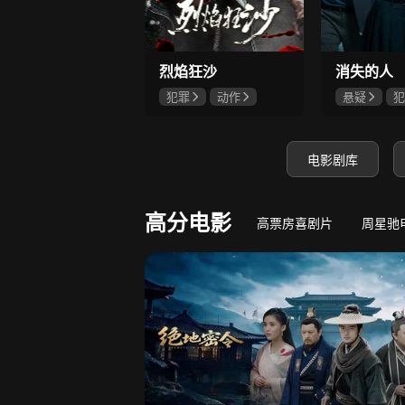
9.4
若熙传
王丽坤深陷权力斗争
守底线，方能
烈焰狂沙
消失的人
犯罪
动作
悬疑
犯
刘俊孝
康磊
郑恺
刘
魏璐
邱泽
电影剧库
高分电影
高票房喜剧片
周星驰