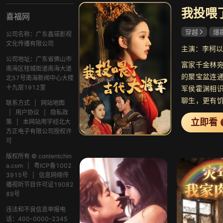
我投喂
喜福网
穿越
爆
公司名称：广东鑫锘影视
文化传播有限公司
主演：李柯以
公司地址：广东省佛山市
富家千金林
南海区桂城街道南海大道
的聚宝盆连
北57号南海新闻中心大楼
十九层1912室
军侯霍渊相
聊生，更有
联系方式
|
网站地图
守国门，直
|
用户协议
|
隐私政
立即看
策
|
本网站用字经北大
佑之时，通
方正电子有限公司授权许
此，得到林
可
带领军民横
版权所有 © contentchin
晏河清！
a.com
|
粤ICP备1002
3915号
|
信息网络传
播视听节目许可证19082
89号
违法和不良信息举报电
话：400-0000-2345