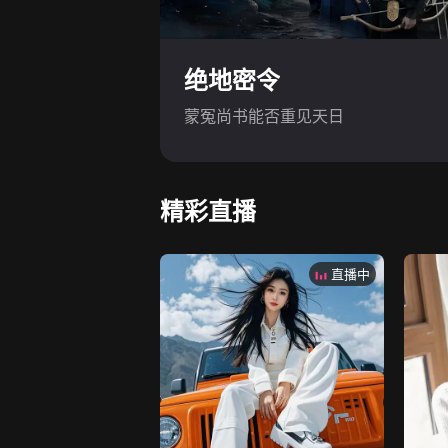
绝地密令
蒙冤尚书能否重见天日
精彩直播
直播中