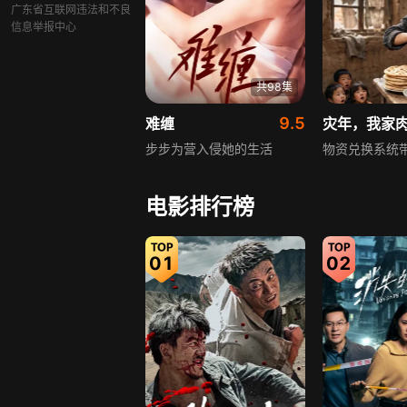
广东省互联网违法和不良
信息举报中心
共98集
9.5
难缠
灾年，我家
步步为营入侵她的生活
物资兑换系统
电影排行榜
01
02
共92集