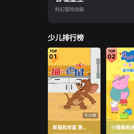
科幻冒险动画
少儿排行榜
01
02
共26集
新猫和老鼠 第4季