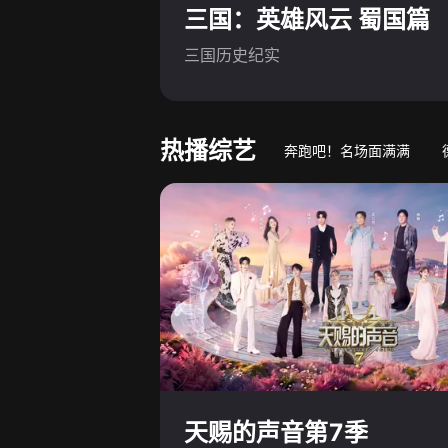
三国：英雄风云 蜀国篇
三国历史纪实
热播综艺
奔跑吧！名场面满满
游戏竞技真人秀
萌娃
天赐的声音第7季