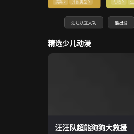
搞笑
其他类型
动物
生
汪汪队立大功
熊出没
精选少儿动漫
汪汪队超能狗狗大救援