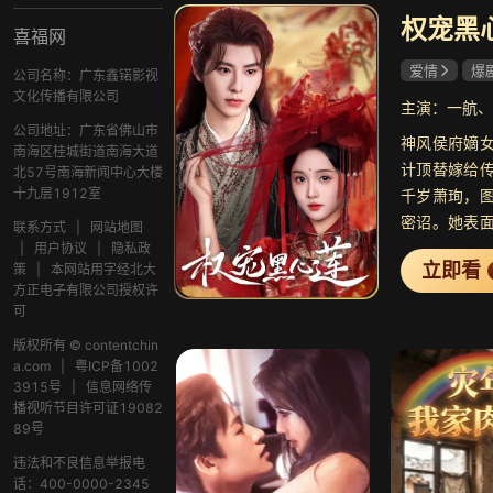
权宠黑
喜福网
爱情
爆
公司名称：广东鑫锘影视
文化传播有限公司
主演：一航、
公司地址：广东省佛山市
神风侯府嫡
南海区桂城街道南海大道
计顶替嫁给
北57号南海新闻中心大楼
十九层1912室
千岁萧珣，
密诏。她表
联系方式
|
网站地图
被萧珣识破倒
|
用户协议
|
隐私政
立即看
策
|
本网站用字经北大
视，洞悉她“
方正电子有限公司授权许
本质，反生
可
争中，双方
版权所有 © contentchin
加深。她助
a.com
|
粤ICP备1002
周旋宫廷复
3915号
|
信息网络传
颠覆旧秩序，
播视听节目许可证19082
89号
违法和不良信息举报电
话：400-0000-2345