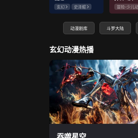
玄幻
史泽鲲
冒险-少儿
张惠霖
王婧儿
神怪
史
赵梦娇
动漫剧库
斗罗大陆
玄幻动漫热播
吞噬星空