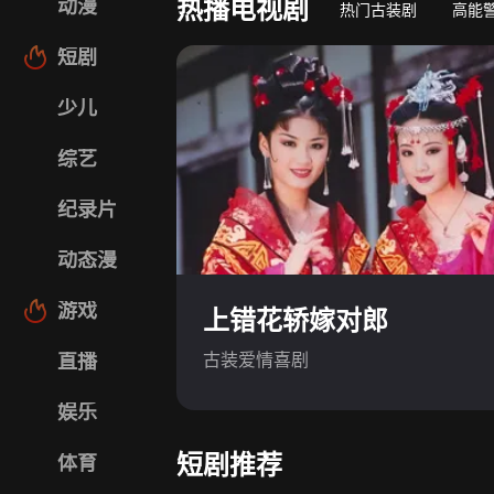
热播电视剧
动漫
热门古装剧
高能
短剧
少儿
综艺
纪录片
动态漫
游戏
上错花轿嫁对郎
古装爱情喜剧
直播
娱乐
短剧推荐
体育