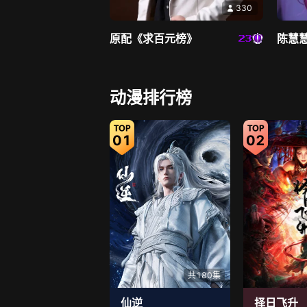
330
原配《求百元榜》
陈慧慧
直播中
动漫排行榜
01
02
6919
姜清挽98508
萱萱大
共180集
仙逆
择日飞升