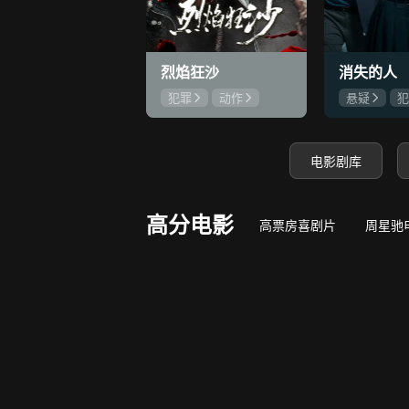
9.3
若熙传
王丽坤深陷权力斗争
守底线，方能
烈焰狂沙
消失的人
犯罪
动作
悬疑
犯
刘俊孝
康磊
郑恺
刘
魏璐
邱泽
电影剧库
高分电影
高票房喜剧片
周星驰