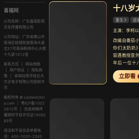
喜福网
重生
逆
公司名称：广东鑫锘影视
赵廷义
文化传播有限公司
公司地址：广东省佛山市
改编自番茄
南海区桂城街道南海大道
你们太奶奶》
北57号南海新闻中心大楼
十九层1912室
容遇教授意
年后一位十
联系方式
|
网站地图
上。如今她
|
用户协议
|
隐私政
立即看
策
|
本网站用字经北大
事长，并且
方正电子有限公司授权许
后来在适应
可
慧和能力开
版权所有 © contentchin
在这个全新
a.com
|
粤ICP备1002
好！
3915号
|
信息网络传
播视听节目许可证19082
89号
违法和不良信息举报电
话：400-0000-2345