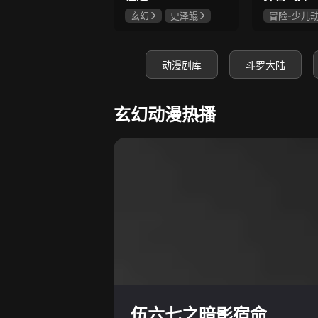
玄幻
史泽鲲
冒险-少儿
张惠霖
王婧儿
神怪
史
赵梦娇
动漫剧库
斗罗大陆
玄幻动漫热播
伍六七之暗影宿命