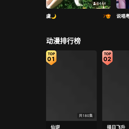
6444
虞🌙
说唱
直播中
动漫排行榜
01
02
4952
涵想升级
抱馨
共180集
仙逆
择日飞升