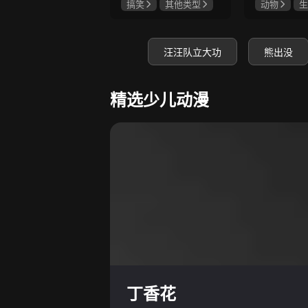
搞笑
其他类型
动物
生
汪汪队立大功
熊出没
精选少儿动漫
丁香花