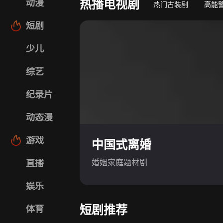
热播电视剧
动漫
热门古装剧
高能
短剧
少儿
综艺
纪录片
动态漫
游戏
中国式离婚
婚姻家庭题材剧
直播
娱乐
短剧推荐
体育