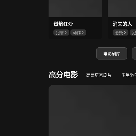
9.6
心动误差
错睡总裁，蓄谋闪婚！
守底线，方能
烈焰狂沙
消失的人
犯罪
动作
悬疑
犯
刘俊孝
康磊
郑恺
刘
魏璐
邱泽
电影剧库
高分电影
高票房喜剧片
周星驰