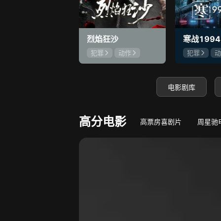
8.2
心动误差
错睡总裁，蓄谋闪婚！
守底线，方能
烈焰狂沙
寒战1994
犯罪
动作
犯罪
动
刘俊孝
康磊
吴彦祖
魏璐
吴慷仁
电影剧库
高分电影
高票房喜剧片
周星驰