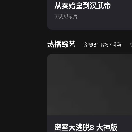
从秦始皇到汉武帝
历史纪录片
热播综艺
奔跑吧！名场面满满
游戏竞技真人秀
萌娃
密室大逃脱8 大神版