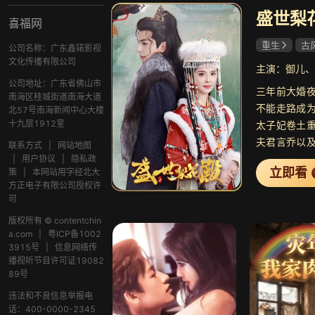
盛世梨
喜福网
重生
古
公司名称：广东鑫锘影视
龚小钧
文化传播有限公司
主演：御儿、
公司地址：广东省佛山市
三年前大婚
南海区桂城街道南海大道
不能走路成
北57号南海新闻中心大楼
十九层1912室
太子妃卷土
夫君言乔以
联系方式
|
网站地图
活一次，她
|
用户协议
|
隐私政
立即看
策
|
本网站用字经北大
救新婚喜服，大
方正电子有限公司授权许
为营，手撕
可
回公道。可
版权所有 © contentchin
置腹，却发
a.com
|
粤ICP备1002
爱恨纠葛，
3915号
|
信息网络传
次苏醒，她
播视听节目许可证19082
89号
骨的男人和
遇，两人已
违法和不良信息举报电
话：400-0000-2345
续前缘?