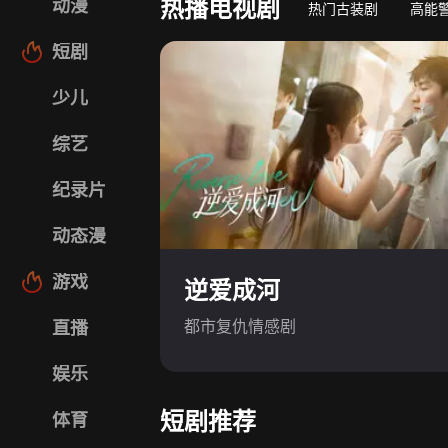
热播电视剧
动漫
热门古装剧
高能
短剧
少儿
综艺
纪录片
动态漫
游戏
逆爱成河
都市复仇情感剧
直播
娱乐
短剧推荐
体育