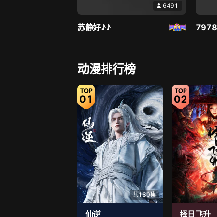
6491
苏静好♪♪
797
直播中
动漫排行榜
01
02
6495
莫妮卡🎤在唱歌
大嘴
共180集
仙逆
择日飞升