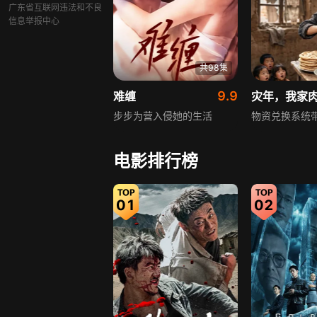
广东省互联网违法和不良
信息举报中心
共98集
9.9
难缠
灾年，我家
步步为营入侵她的生活
物资兑换系统
电影排行榜
01
02
共62集