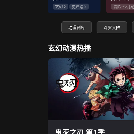
玄幻
史泽鲲
冒险-少儿
张惠霖
王婧儿
神怪
史
赵梦娇
动漫剧库
斗罗大陆
玄幻动漫热播
鬼灭之刃 第1季