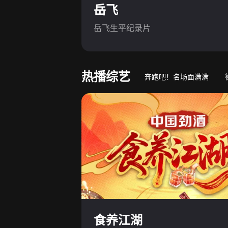
岳飞
岳飞生平纪录片
热播综艺
奔跑吧！名场面满满
游戏竞技真人秀
萌娃
食养江湖