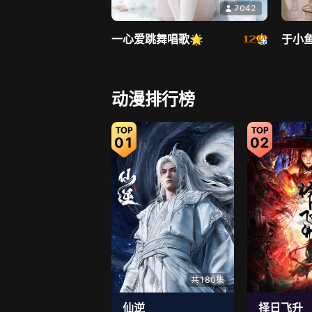
7042
一心爱跳舞唱歌🌟
于小
直播中
动漫排行榜
01
02
1.9万
奶油少女团
Wul
共180集
仙逆
择日飞升