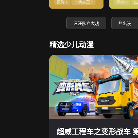
搞笑
其他类型
动物
生
汪汪队立大功
熊出没
精选少儿动漫