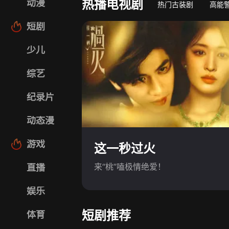
热播电视剧
动漫
热门古装剧
高能
短剧
少儿
综艺
纪录片
动态漫
游戏
这一秒过火
来“桃”嗑极情绝爱！
直播
娱乐
短剧推荐
体育