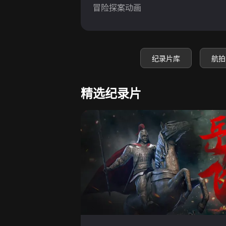
冒险探案动画
纪录片库
航拍
精选纪录片