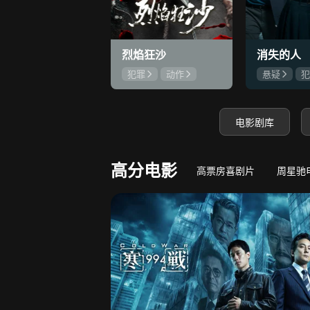
9.5
极寒降临：我靠囤货躺赢
若熙传
守底线，方能渡末世
王丽坤深陷权
烈焰狂沙
消失的人
犯罪
动作
悬疑
犯
刘俊孝
康磊
郑恺
刘
魏璐
邱泽
电影剧库
高分电影
高票房喜剧片
周星驰