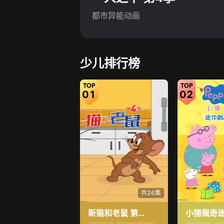
都市异能动画
少儿排行榜
01
02
共26集
新猫和老鼠 第4季