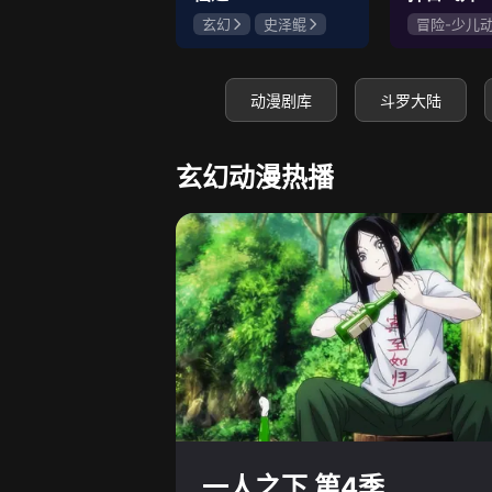
玄幻
史泽鲲
冒险-少儿
张惠霖
王婧儿
神怪
史
赵梦娇
动漫剧库
斗罗大陆
玄幻动漫热播
一人之下 第4季