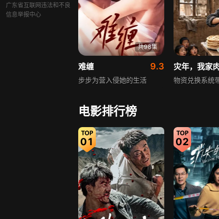
广东省互联网违法和不良
信息举报中心
共98集
9.3
难缠
灾年，我家
步步为营入侵她的生活
物资兑换系统
电影排行榜
01
02
共109集