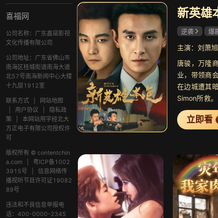
新英雄
喜福网
逆袭
爆
公司名称：广东鑫锘影视
文化传播有限公司
主演：刘萧旭
公司地址：广东省佛山市
唐骏，万隆
南海区桂城街道南海大道
业，带领商
北57号南海新闻中心大楼
十九层1912室
在边城遭其
Simon所
联系方式
|
网站地图
兄弟大虾寻
|
用户协议
|
隐私政
立即看
策
|
本网站用字经北大
城的雷威，
方正电子有限公司授权许
椒，三人结成
可
最终决战中
版权所有 © contentchin
骏强忍悲痛
a.com
|
粤ICP备1002
兄们引回正道
3915号
|
信息网络传
些道义，值
播视听节目许可证19082
89号
活在心中。
牺牲与承诺的
违法和不良信息举报电
话：400-0000-2345