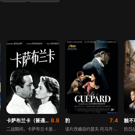
5
8.8
7.4
卡萨布兰卡（普通话）
豹
触不
二战期间，卡萨布兰卡是欧洲逃往美国的必经之地，那里鱼龙混杂，局势紧张。瑞克是一个神秘的商人，他在卡萨布兰卡开了一家人气很旺的夜总会，并拥有两张宝贵的通行证。一天，反纳粹人士维克多和妻子伊尔莎来到夜总会，原来他们正在逃避纳粹的追捕。瑞克发现，伊尔莎竟然是他的旧日情人。那段爱曾经刻骨铭心，却因为一个误会而终止。
该片改编自约瑟夫·托马齐·迪·兰佩杜萨同名长篇小说，讲述19世纪60年代意大利统一期间，以“豹”为族徽的家族及其族长萨利纳亲王在革命中的命运漂泊与自救挣扎。影片以细腻的笔触展现时代变迁下贵族家族的兴衰，探讨权力、情感与命运的交织，兼具历史厚重感与人性深度。