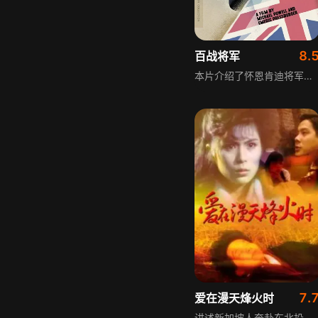
8.
百战将军
本片介绍了怀恩肯迪将军坎坷但荣耀的一生，即使在残酷的战争中他也从没放弃过尊严和绅士风度。南非战争回来的肯迪来到了德国，在那里他遇到了一个在当地做家庭教师的英国女孩亨特小姐，两人因为工作的关系走在了一起，并在人前出双入对，但有一天曾与肯迪因为亨特而决斗过的德国军官再次向他挑战，四十年后他们还谈及此事。残酷的战争扭曲了不少人的心灵，也创造了许多伟大的友谊，曾经是战场上的敌人、坐上宾、情场上的对手，最后还是忘年之交。
7.
爱在漫天烽火时
讲述新加坡人奔赴东北投身抗日斗争的故事，烽火岁月里，一段真挚动人的爱情随之展开，交织在保家卫国的热血征程中，见证乱世里的家国情怀与真挚情感，展现特殊年代里个人命运与民族大义的交织。