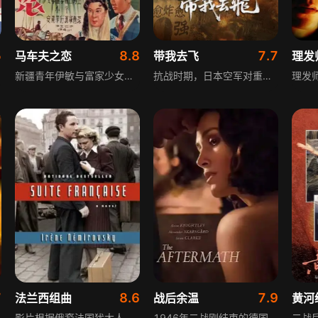
5
8.8
7.7
马车夫之恋
带我去飞
理发
新疆青年伊敏与富家少女玛丽汉相恋，因伊敏是马车夫之子遭玛父反对，伊敏离乡求取功名。玛父受迫将女儿许配富豪布拉特，五年后伊敏荣归，布拉特逼婚，两人决斗，伊敏不愿伤人中枪，玛父被感动成全二人，伊敏随后投身军旅，期待战后再续前缘。
抗战时期，日本空军对重庆实施残酷大轰炸。一位中国空军王牌飞行员随队与日寇展开了英勇的空中搏杀，累立战功。随后日军将先进的零式战机引入战场，危机时刻，王牌飞行员给恋人写下绝笔信，毅然升空，向死而生……
7
8.6
7.9
法兰西组曲
战后余温
黄河
影片根据俄裔法国犹太人女作家伊莱娜·内米洛夫斯基的同名小说改编，讲述二战期间德占法国发生的一段爱情故事。马提亚斯·修奈尔茨饰演的德国军官住进法国乡下一户人家，与米歇尔·威廉姆斯饰演的女主人产生感情，两人的爱情却遭受战争与家人的阻隔、反对，在动荡年代中经历情感的挣扎与考验。
1946年二战刚结束的德国汉堡，英军上校刘易斯奉命驻扎，妻子瑞切尔与儿子一同搬来。他们与一家德国人同住，瑞切尔因长子在德军轰炸中丧生而痛恨德国人，对方也对英国人态度不佳。刘易斯坚持安排，众人别扭共处。瑞切尔因丈夫忙于工作，与德国鳏夫逐渐交流，两人从敌视走向相爱。影片展现战后混乱与人性挣扎。