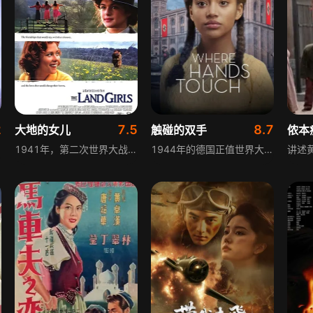
2
7.5
8.7
大地的女儿
触碰的双手
侬本
1941年，第二次世界大战战火正炽，英国的年轻男子纷纷被徵召赴前线作战。于是在后方的家乡，有一群英国年轻女子所组成「妇女家乡工作服务队」，她们的工作是被分派到全国各地，到乡间的农场进行各种农事。在这项工作的号召下，三个年轻貌美、完全不同背景出身的女孩子，一同来到多塞特乡间的农庄。史黛拉是一个浪漫的大家闺秀，她的未婚夫在海军服务。剑桥大学研究生艾格既聪明又任性，对世事却有些懵懂无知。擅于打情骂俏的蒲如则是专业的美发师，她的老练世故，使大家几乎都忘了她纯真的一面
1944年的德国正值世界大战，少女蕾娜的母亲是德国人、父亲是非裔，她因为肤色饱受压迫；然而，她和希特勒的青年军鲁兹情不自禁地坠入爱河，为此两人更陷入险地...