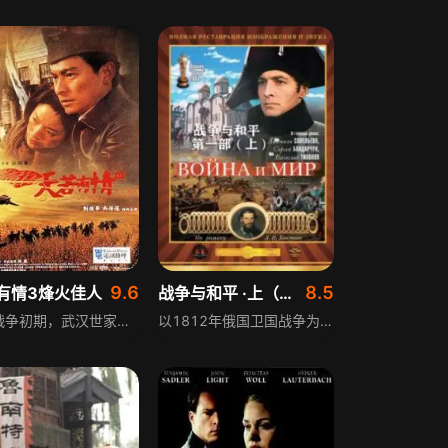
9.6
8.5
有情3烽火佳人
战争与和平 ·上（译制配音版） 第1季
抗日战争初期，武汉世家刘家二公子刘天伟任空军飞行少尉，执行任务时遇日军受伤，迫降山村被村姑小禾救回，两人相爱却遭村长反对。天伟带小禾离开未果，回基地途中遇敌机，同僚误解他，家人却为他办欢迎仪式。国民政府迁重庆，天伟参加轰炸日军的死亡任务，小禾到武汉等他，最终天伟奇迹般飞回基地。
以1812年俄国卫国战争为核心背景，围绕贵族小姐娜塔莎、贵族青年皮埃尔与安德烈公爵三人的情感纠葛展开叙事，串联起1805年至1820年间俄国的诸多重大历史事件，通过贵族阶层的命运沉浮，全景式展现该时期俄国的社会风貌、阶层状态与时代变迁，是兼具历史厚重感与情感张力的经典译制影视。