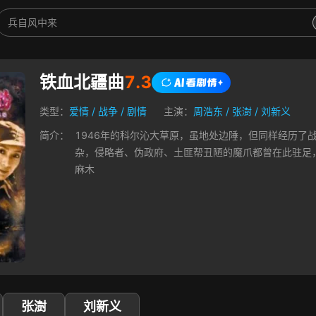
铁血北疆曲
7.3
类型：
爱情
/
战争
/
剧情
主演：
周浩东
/
张澍
/
刘新义
简介：
1946年的科尔沁大草原，虽地处边陲，但同样经历了
杂，侵略者、伪政府、土匪帮丑陋的魔爪都曾在此驻足
麻木
张澍
刘新义