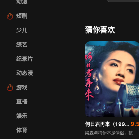
动漫
短剧
猜你喜欢
少儿
综艺
纪录片
动态漫
游戏
直播
娱乐
9.
何日君再来（1991）（粤语）
体育
梁森与梅伊本是情侣，抗日战争爆发时，梁森放下儿女私情投身地下工作。五年后，梁森奉命到上海活动，重逢已成为红歌星的梅伊，两人旧情复燃，梅伊怀孕。不久太平洋战争爆发，上海陷入战火，梅伊失业，得到暗恋她的日本大使馆人员赤井英和照顾，两人假结婚。