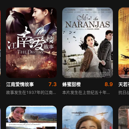
2
7.3
8.9
江南爱情故事
蜂蜜甜橙
天若
故事发生在1937年的江南古镇，年轻女子雨莲嫁进殷家当天，素未谋面的丈夫明轩逃婚加入抗日队伍。顾及家族脸面，殷家决定让弟弟明皓代替哥哥拜堂成亲，危机暂时化解，却在一对不可能在一起的人心中埋下爱情的种子。随着时间推移，战火烧到南方，在传统与道德的夹击下，雨莲和明皓的爱情像这片土地一样遭到了无情的摧残。
本片发生在上世纪五十年代，佛朗哥统治之下的安达卢西亚。恩里克与卡门一见钟情，坠入了爱河。卡门通过自己叔父的关系，为恩里克在当地政府谋得了一个军官的职位。然而对于每天面对的不公，恩里克无法无动于衷，他决定加入叛军，反抗不公的国家机器。在他参与的行动过程中，遇到越来越多志同道合的战斗伙伴，甚至发现他的女友卡门就是叛军的首领。在一次执行任务中，他们得到监狱看管的帮助，解救了一名伙伴被囚禁的儿子，但他们却不得不逃离西班牙…