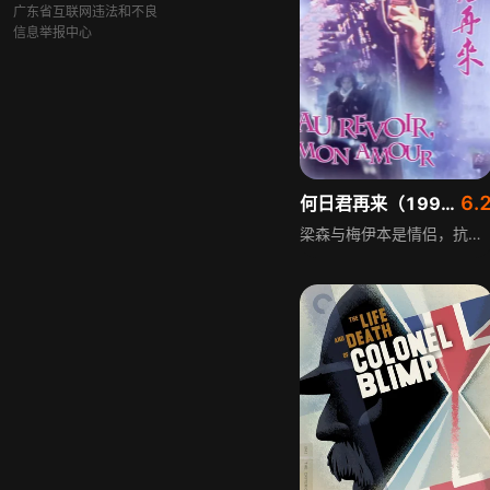
广东省互联网违法和不良
信息举报中心
6.
何日君再来（1991）
梁森与梅伊本是情侣，抗日战争爆发时，梁森抛弃儿女私情参加地下工作。五年后，梁森奉命到上海活动，重遇已成为红歌星的梅伊，两人旧情复炽，梅伊因而怀孕。不料太平洋战争爆发，上海陷入战火，梅伊失业时得暗恋她的日本大使馆赤井英和照顾，两人假结婚。