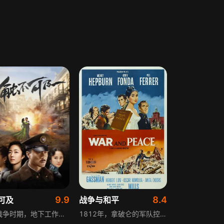
9.9
8.4
可及
战争与和平
抗日战争时期，地下工作者傅经年有着双重特工身份，他和拍档“影子”原本要进行最后一次合作，可随着接头人“回声”被傅经年的上司——中统特务头子纪曾恩捕获，两人均面临重大威胁。危急关头影子牺牲自己解救傅经年，真相被影子收养的义妹宁待看在眼里。随着深入接触和一系列事件纠葛，宁待与傅经年宿命般相爱，可国仇家恨又使两人分离。抗战结束后，纪夫人给傅经年介绍了好姐妹卢秋漪，此时宁待又出现，双重身份、国共两党的纠葛让傅经年面对爱情无法触及，组织任务让他面临艰难抉择。
1812年，拿破仑的军队控制大部分的欧洲国家。在为数不多未被征服的国家中，俄国打算联合奥地利一起进行殊死抵抗。贵族安德烈公爵就是这样怀揣一腔抱负的俄国军官。然而安德烈的挚友皮埃尔公爵却毫不关心战事。他在父亲临终前成为遗产继承人，与贵族之女海伦结婚，却在婚后不久发现性格不合而分居。安德烈战役失败被释放归家看望难产而死的妻子。几个月后，彼埃尔与罗斯托夫伯爵一家在去打猎，叫上了安德烈。安德烈对伯爵的女儿娜塔莎一见钟情。不久，娜塔莎接受了安德烈的求婚，然而安德烈很快重返军队。海伦的弟弟阿纳托里趁虚而入，骗得娜塔莎的爱，唆使娜塔莎与他私奔。俄法战争开始，娜塔莎遇到了深受重伤的安德烈，安德烈在临死前原谅了娜塔莎的背叛。战争结束后，皮埃尔回到了莫斯科，与娜塔莎结合在了一起。