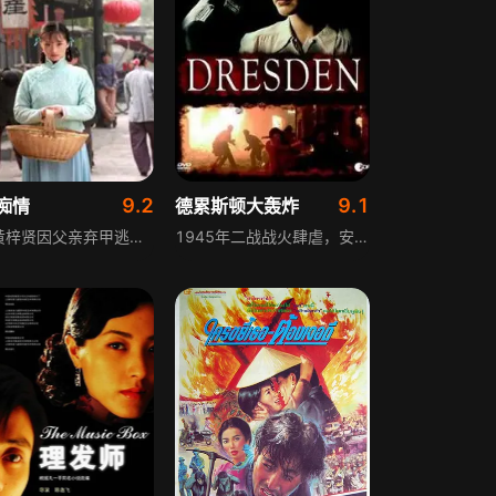
9.2
9.1
痴情
德累斯顿大轰炸
讲述黄梓贤因父亲弃甲逃逸致宛平城千名百姓惨死，为家族争荣弃笔从戎，随叔父黄基立师长抗日。黄师再驻宛平，梓贤遇镇长之女茹莺，茹莺恨黄师，因未婚夫全家因黄父弃城遭难，她坚信未婚夫未死。为百姓安危，茹莺嫁梓贤，两人在政治婚姻里互相折磨又彼此温暖，梓贤最终战死，还了父债，也得茹莺真情。
1945年二战战火肆虐，安娜与罗勃在德累斯顿相遇。安娜是德国医院院长的掌上明珠，在家人与未婚夫的呵护下成长，心怀救助他人的善良；罗勃是英国皇家空军的轰炸机机师，任务失败后坠毁在德累斯顿。安娜救了罗勃，善良温暖打动了他，两人逐渐靠近。当安娜发现罗勃的真实身份后，面临艰难抉择：是选择罗勃，还是接受未婚夫的求婚。