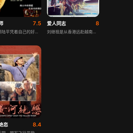
7.5
8
师
爱人同志
理发师陆平凭着自己的好手艺在大上海过着平凡的生活。日军侵占上海之后，一次意外的事故使他不得不远走他乡，自此开始了长达半生的颠沛流离。逃往江南古镇之后，陆平遇到了一位美丽的江南女子宋嘉仪，俩人一见钟情，无奈宋嘉仪婚约在先，其父宋丰年也想借女儿在那个特殊的年代里有个依靠，将宋嘉仪嫁给了国民党军官叶江天，嫁为人妇的宋嘉仪从未停止对陆平的爱恋，而陆平在颠沛流离的大半生除了自己的手艺始终没有放下的还有这份感情。一生情缘，半世坎坷，乱世之中这对有情人如歌如泣般演绎着他们的人生与爱恋……
刘继祖是从香港远赴越南公干的记者，在那里，他遇见了名为阮红的翻译官。一次偶然中，刘继祖出了车祸被捕入狱，所幸得到了阮红的出手相助才免去了牢狱之灾，两人就此成为了朋友。某日，刘继祖在误打误撞之中走进了示威游行的队伍中去，被误认为是学生运动的领袖而遭到了当地军队的逮捕，被判入狱三年。和刘继祖一起被关起来的，还有阮红的弟弟。为了救弟弟，阮红和刘继祖里应外合，策划了越狱行动，哪知道在此过程中，阮红的弟弟不幸丧生。不知道经历了几番艰难险阻，刘继祖一行人总算抵达了安全地带。
8.4
绝恋
二战后期，盟军飞行员欧文因飞机被日军军舰击中，被迫降落在长城脚下，生命危急之际被八路军和当地老百姓救下，不久战士黑子和懂英文的女军医安洁奉命护送他前往根据地。为渡黄河，黑子先带欧文和安洁潜回家乡，徒生波折险些丧命，欧文通过与安洁交流加深对中国了解，渐渐爱上美丽聪慧坚强的安洁，黄河近在眼前时日军突至疯狂阻击。