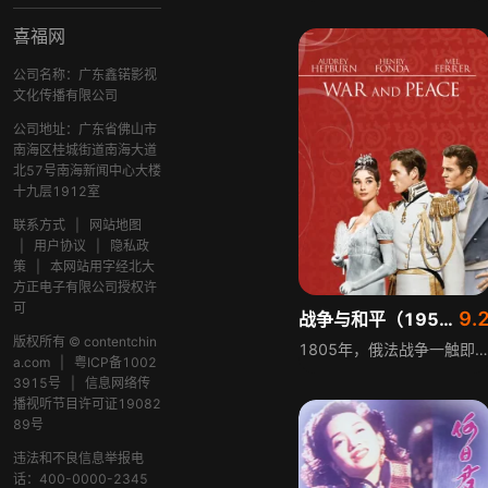
喜福网
公司名称：广东鑫锘影视
文化传播有限公司
公司地址：广东省佛山市
南海区桂城街道南海大道
北57号南海新闻中心大楼
十九层1912室
联系方式
|
网站地图
|
用户协议
|
隐私政
策
|
本网站用字经北大
方正电子有限公司授权许
可
9.
战争与和平（1957）
版权所有 © contentchin
1805年，俄法战争一触即发，但俄国上层社会却依旧歌舞升平。女主人公娜塔莎是一个贵族小姐，年轻貌美，天真活泼，能歌善舞。哥哥尼古拉是一名英俊的骠骑兵军官。娜塔莎的朋友皮埃尔也是贵族，他刚从法国留学归来，对未来尚无打算，常出入于社交场所和在赌桌上消磨时光。不久被一位公爵看中，并被安排与公爵女儿海伦结婚，但婚后不久，两人性格不合而分居。
a.com
|
粤ICP备1002
3915号
|
信息网络传
播视听节目许可证19082
89号
违法和不良信息举报电
话：400-0000-2345