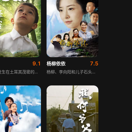
9.1
7.5
杨柳依依
故事发生在土耳其茂密的森林里，简陋学校中的孩子们在这里学习成长。因怯于当众朗读，男孩约瑟夫在学校出丑后陷入自卑。养蜂人父亲带他去给蜜蜂搬家，自然的美好暂时治愈了他的情绪，父子相处的时光温馨美好。但家庭生计艰难，母亲辛劳持家，父亲又积劳成疾，平静的生活暗藏隐忧。
杨柳、李向阳和儿子石头，本来应该是个幸福的三口之家，却因为石头被诊断出孤独症而差点支离破碎。丈夫李向阳因为下岗、岳父不待见以及外人的冷眼歧视而不堪压力离家出走，杨柳独自一人扛起家庭重担，石头有了良好的进步。