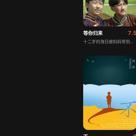
7.
等你归来
十二岁的海日被妈妈带到内蒙古大草原，随后妈妈偷偷将海日放在牧民阿敏爷爷家后不辞而别。小男孩海日的突然闯入，让习惯了独居生活的阿敏爷爷很不适应，却也勾起了他对以往生活的留恋。在共同生活的日子里，爷孙俩矛盾和摩擦频频出现，从生活习惯的差异到情感的疏离，却又在相处中被彼此的真诚与善良打动，逐渐建立起深厚的羁绊。