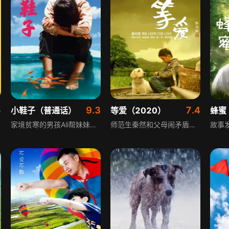
5
9.3
7.4
小鞋子（普通话）
等爱（2020）
蜂蜜
家境贫寒的男孩Ali帮妹妹取修补好的鞋子时不慎弄丢，为不被父母责罚，他央求妹妹暂时保密，两人替换着穿他的鞋子上学，Ali也答应一定会帮妹妹买双新鞋。Ali原本指望用和父亲进城打工挣的钱买鞋，父亲意外受伤打消了他的美梦。看到全市长跑比赛季军奖品是运动鞋，Ali决定参赛，错过报名后几经哀求获老师破例允许，比赛中他不断提醒自己一定要得第三名。
师范生秦然和父母闹矛盾，决定去芭蕉沟小学支教实习，由于第一次教学惹出不少囧事，在校长李云翔耐心的言传身教下，秦然慢慢懂得了如何和孩子们相处；班上有个叫张小强的学生因闯下祸事跑到城市里寻找父母，秦然在寻找张小强的过程中，理解了自己父母的爱，同时也明白了张小强和山里这些孩子们最需要的也正是父母的爱。