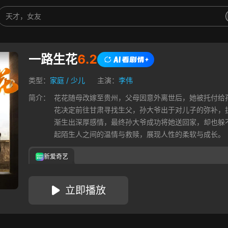
一路生花
6.2
类型：
家庭
/
少儿
主演：
李伟
简介：
花花随母改嫁至贵州，父母因意外离世后，她被托付给
花决定前往甘肃寻找生父，孙大爷出于对儿子的弥补，
渐生出深厚感情，最终孙大爷成功将她送回家，却也躲
起陌生人之间的温情与救赎，展现人性的柔软与成长。
新爱奇艺
立即播放