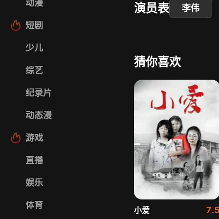
动漫
演员表
李伟
短剧
少儿
猜你喜欢
综艺
纪录片
动态漫
游戏
直播
娱乐
体育
7.
小爱