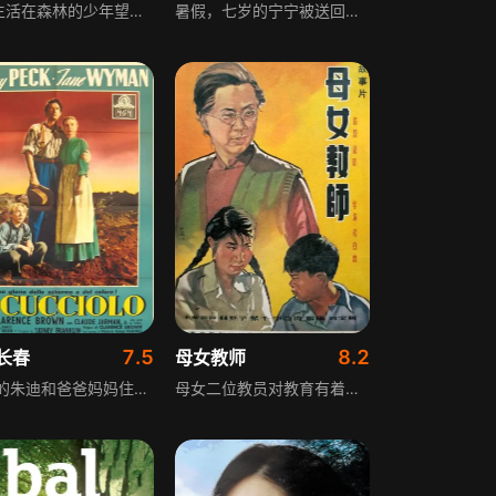
从小生活在森林的少年望望，因出色速滑天赋意外加入特运速滑队。父亲对他的未来不抱希望，但望望得到教练房丹的支持与小伙伴们的鼓励。然而首次比赛时，望望被发令枪声吓得情绪失控大闹赛场，让他和特运队都陷入巨大非议。这个不被看好的少年，和有着未尽奥运冠军梦的教练，面对现实偏见，能否为自己再争得一次改变命运的机会。
暑假，七岁的宁宁被送回乡下，由七十多岁的爷爷李福长照顾。李福长偶然间得到了一个老朋友的联系方式，老友身体中风，时日无多。他决定带上孙子，骑着一辆摩托三轮车，去千里之外看望老友。影片以“过昭关”喻指人生，是难得一见的中国乡村公路片。
7.5
8.2
长春
母女教师
11岁的朱迪和爸爸妈妈住在佛罗里达的一个偏远的村庄里，爸爸和朱迪感情很好，两个人一起去田地里干活，一起去打猎。但是朱迪的妈妈却因为前两个孩子的夭折而变得不苟言笑。朱迪一直都很想要一个宠物，可以天天陪着他，听他说话。一天朱迪和爸爸在去镇上的路上，爸爸被蛇咬伤了，为了消毒，爸爸杀了一只鹿，用鹿胆来止血消毒，但是细心的朱迪发现了躲在丛林里的幼鹿。经不起朱迪的央求，爸爸同意朱迪把这头小鹿带回家。可是家里本就拮据的朱迪家连自己的温饱都头疼，要养一头幼鹿是需要很多金钱和精力的，于是朱迪必须割爱，把小鹿又放回丛林…
母女二位教员对教育有着不同的观点和教育方法，在日常的教学工作中，她们的教育理念时常发生碰撞，经过一系列的教育实践和相互交流，最后母亲明白了自己思想的错误，改变了原来的观点，母女二人在教育理念上达成了一致，共同致力于教育事业。