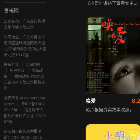
《小爱》讲述了青春女主晓华因突如其来的小生命小爱，走上不被理解的人生道路。面对现实残酷与真挚情感的抉择，她听从内心，与小爱组成了奇特的不完整家庭，这个不被世界看见的角落，洋溢着温暖与感动。直到女义工到访打破宁静，这群不被理解的人们，用人性的美丑、坚持与放弃，向社会展现了顽强意志与无私大爱，诠释了人性的美好温暖。
喜福网
公司名称：广东鑫锘影视
文化传播有限公司
公司地址：广东省佛山市
南海区桂城街道南海大道
北57号南海新闻中心大楼
十九层1912室
联系方式
|
网站地图
|
用户协议
|
隐私政
策
|
本网站用字经北大
方正电子有限公司授权许
可
版权所有 © contentchin
8.
唤爱
a.com
|
粤ICP备1002
影片根据真实故事改编，主要讲述东某镇民房里住着一户生活窘迫的人家，母亲因病去世后，父亲又在一次矿难中遭遇终身瘫痪，于是家庭的重担全部都落到了5岁孩子孙家宝的身上，而孙家宝用快乐健康的精神熔化艰辛苦难生活的故事。
3915号
|
信息网络传
播视听节目许可证19082
89号
违法和不良信息举报电
话：400-0000-2345