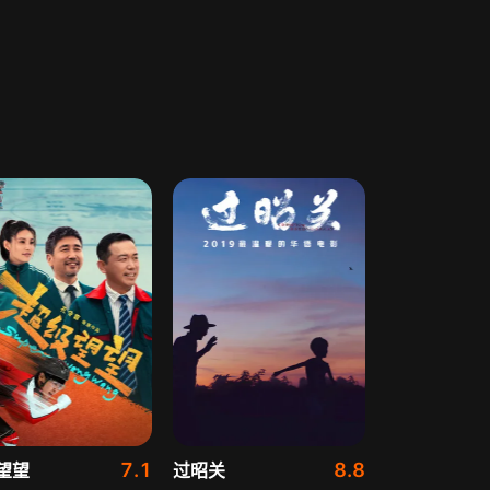
7.1
8.8
望望
过昭关