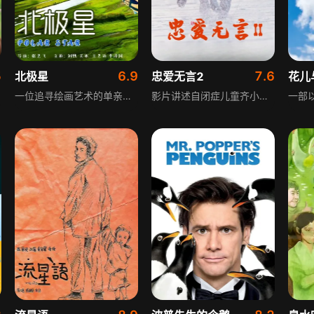
5
6.9
7.6
北极星
忠爱无言2
花儿
一位追寻绘画艺术的单亲爸爸，卖画无人问津，在事业落败后，生活变得一塌糊涂，只有儿子与他相依为命，给予他最大的信念与支持，凭借彼此的努力和顽强的意志，共同战胜困难，奏响生命崭新乐章的温情故事。
影片讲述自闭症儿童齐小福，父母婚姻濒临破裂，一天他意外邂逅一只命运坎坷的流浪犬，从相互恐惧排斥到慢慢走近，最终相互依赖形影不离。被迫分离后，流浪犬在城市四处寻找，多次与齐小福擦肩而过，齐小福病情加重，历经艰难险阻后重逢，而流浪犬背后还隐藏着一个悲天悯人的故事。