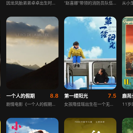
因龙凤胎弟弟卓卓出生时不幸夭折，赛马冠军吾金以培养男孩的方式教养女儿央姆。为承续父亲夙愿，央姆矢志投身藏族传统赛马运动，毅然踏上雪域高原的赛道。她策骏马、驭长风，在疾驰中锤炼意志，在挑战中砥砺勇气。面对赛场内外的重重考验，她始终坚守信念，凭借顽强的毅力与出色的骑术不断突破自我。最终，女骑手央姆不仅实现了对父亲的承诺，更在藏族传统赛马文化中书写了属于新时代女性的动人篇章，展现了藏族女性的坚韧与风采。
“赵喜娜”带领的消防员队伍完成救火任务后，意外肩负起照顾火场救出的三名萌娃的责任，被迫变身临时奶爸。原本严肃的消防队日常被人小鬼大的姐弟三人彻底颠覆，硬核消防员与萌娃的组合状况百出，笑料不断。影片以轻松搞笑的风格，展现消防员的另一面，在欢乐氛围中传递亲情与责任的意义，带来温馨又趣味十足的观影体验。
2
8.8
7.5
一个人的假期
第一缕阳光
鹿苑
剧情电影《一个人的假期》，讲述长期在海外工作的父亲吉恩，与家人尤其是女儿艾玛关系疏远，多次承诺带艾玛度假却因工作失约。工作三年后获两周假期，却联系不上艾玛，回家后发现家人不在，还忘了解锁密码。取消航班后，吉恩根据艾玛留下的视频线索，踏上寻找女儿的旅程，途中经历诸多波折，最终陷入痛苦与无奈。
女孩隋佳瑶出生在一个无声的家庭中，残障的家庭，母亲的离别，让她早早尝到了生活的艰辛，用稚嫩的肩膀扛起了家庭的重担，面对生活无处不在的考验，她始终微笑以对，并从中寻找自己的快乐。当世界为你关上了一扇门，必然会为你打开一扇窗，透过窗，阳光终会温暖地洒进来。