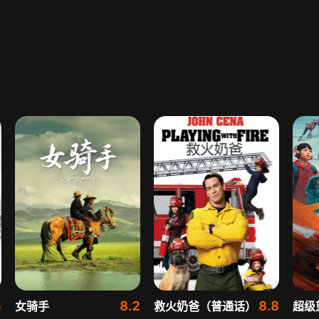
5
8.2
8.8
女骑手
救火奶爸（普通话）
超级