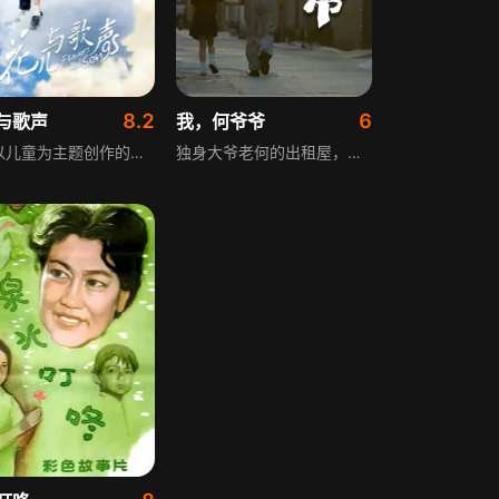
8.2
6
与歌声
我，何爷爷
一部以儿童为主题创作的现实主义作品。描写了乡村儿童与老师之间的故事，让读者一步步走进那些远离父母的乡村孩子的心田。
独身大爷老何的出租屋，迎来一对单亲母女入住。从老何的不习惯到两人的离不开，这中间发生了种种感人故事。彼时女儿琳琳与老何成了忘年交，老何生病住院也是妈妈小芳在悉心照料。三个人以亲人相待，照亮了彼此的生活。