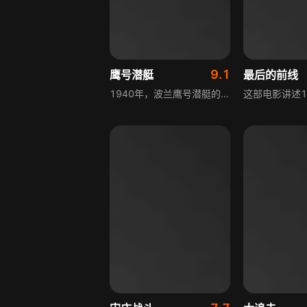
9.1
鹰号潜艇
最后的前线
1940年，波兰鹰号潜艇的船员们在水下黑暗中奋力抗争命运，他们不仅要面对无形敌人的攻击，还要与幽闭恐惧、身体疲惫以及自身的错误和失败作斗争。狭小封闭的潜艇内，船员们承受着巨大精神压力，每个人都濒临崩溃。敌人的潜艇和驱逐舰在上方巡逻，随时可能发起致命攻击，与外部敌人的斗争已足够艰难，内部的心理煎熬更考验着他们的意志力。潜艇的每一次震动、每一个警报声都可能意味着生命终结，船员们依靠彼此支持和对祖国的忠诚坚持，极度疲惫引发的失误可能让全船陷入更危险境地，他们的使命是为了波兰的自由和荣誉。