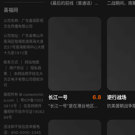
《最后的前线（普通话）》是一部战争题材影片，讲述1941年10月波多尔斯克军校学员在莫斯科郊外英勇抵抗的故事，波多尔斯克步兵和炮兵学校的学员被派往伊林斯基防线，与苏联第43军并肩作战，阻止德军前进，直到增援到达。这些年仅十多岁的年轻人因寡不敌众，在持续近两周的战斗中献出生命，影片不仅展现战争，也关乎爱情、友情与成长，约3500名学员和指挥官坚守最后防线，多数人永远留在那里。
喜福网
公司名称：广东鑫锘影视
文化传播有限公司
公司地址：广东省佛山市
南海区桂城街道南海大道
北57号南海新闻中心大楼
十九层1912室
联系方式
|
网站地图
|
用户协议
|
隐私政
策
|
本网站用字经北大
方正电子有限公司授权许
可
版权所有 © contentchin
6.8
长江一号
逆行战场
a.com
|
粤ICP备1002
"长江一号"是在港台地区几近家喻户晓的一名抗战时期国民党谍报英雄的代号，为了歼灭敌人，谍报英雄穿过枪林弹雨,终于连同大部队血刃鬼子。
3915号
|
信息网络传
播视听节目许可证19082
89号
违法和不良信息举报电
话：400-0000-2345