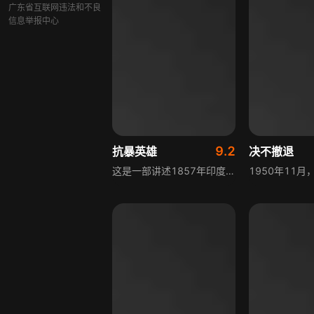
广东省互联网违法和不良
信息举报中心
9.2
抗暴英雄
决不撤退
这是一部讲述1857年印度反叛时期的史诗巨著，涉及友谊、爱情、失去和背叛。故事背景设定在英殖民时代的印度，关注印度士兵莽卡班迪和英国指挥官威廉.戈登间的友谊。莽卡班迪因不满东印度公司迫害印度平民及不尊重宗教信仰，愤而带领一连印度兵起义抗暴，人单力薄的革命最终失败，他也被判处极刑，但起义掀起了印度人抗争的序幕。