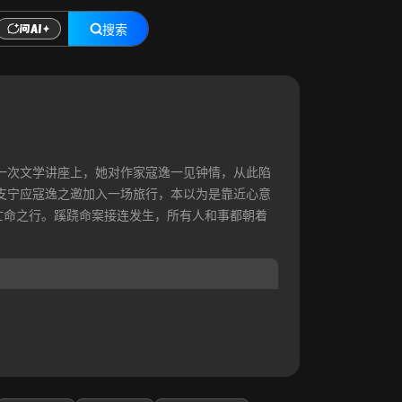
搜索
一次文学讲座上，她对作家寇逸一见钟情，从此陷
支宁应寇逸之邀加入一场旅行，本以为是靠近心意
亡命之行。蹊跷命案接连发生，所有人和事都朝着