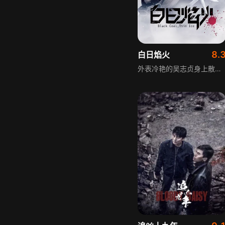
8.
白日焰火
外表冷艳的吴志贞身上散发着熟女的魅力，这对于男人来说是一种致命的诱惑，对于与她曾有过一面之缘的警察张自力来说更是如此。五年前，吴志贞的丈夫梁志军被警方认定死于一桩离奇碎尸案，当时张自力破案后击毙了持枪拒捕的凶手。五年后，又发生了类似的连环案件，并且这些死者都曾与吴志贞相恋，心结未了的张自力主动接近吴志贞，却飞蛾扑火般的爱上了这个女人，两人遭遇重大生活挫折的人逐渐从惺惺相惜到相爱，随着更加亲密的接触，张自力发现了五年前的真相，这场真相的揭露让两人的命运陷入新的波折。