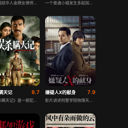
该片围绕华人金牌女律师陈智琪展开，她的女儿被绑架后，接到神秘电话，要求她在五天内为一名死刑犯做无罪辩护，否则撕票。被逼无奈下，陈智琪联手警察金志展开调查，她为死刑犯辩护的行为，受到死者家属林淑娥的质疑。这场事关女儿生死的辩护，陈智琪绝不能输，然而随着案情深入，她发现自己被卷入了另一场阴谋之中。
一个普通小城发生多起拐卖儿童重案，危机四伏，丢失孩子的年轻妈妈王楠独自深入人贩子组织寻找女儿小鱼，与此同时当地警察霍岩也获得多起拐卖案件的犯罪线索，一场千里寻子追凶的故事就此展开，剧情围绕寻子与追凶两条线推进，展现了母爱的坚韧与正义的力量。
8.7
7.9
瞒天记
嫌疑人X的献身
《误杀瞒天记》是一部犯罪悬疑电影，讲述父亲维杰为维护错手杀死不速之客的家人，用从电影里学来的反侦察手法和警察斗智斗勇的故事。影片围绕维杰一家的遭遇展开，展现了维杰为保护家人所做的一系列应对，以及他与警察之间的博弈，充满紧张的剧情和悬念，探讨了亲情与正义之间的复杂关系。
影片讲述刑警学院物理天才唐川与中学教师石泓年少因数学惺惺相惜，多年后唐川调查杀人案时，石泓的邻居陈婧被列为嫌疑人，二人再度重逢。唐川调查中发现更大秘密，被迫站在对立面的二人展开高智商对决，故事逐步走向震撼人心且令人扼腕的结局，展现极致的情感与推理。