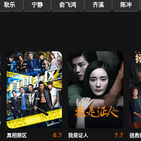
耿乐
宁静
俞飞鸿
齐溪
陈冲
姗
刘雅瑟
窦靖童
马书良
焦刚
8
6.7
7.7
真相禁区
我是证人
拯救