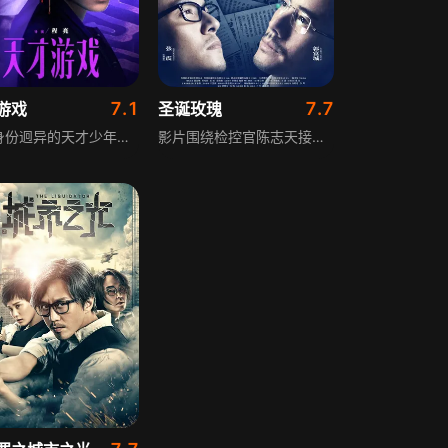
7.1
7.7
游戏
圣诞玫瑰
讲述身份迥异的天才少年刘全龙与富家少年陈伦，因缘际会下开始了一场人生交换，两个少年的人生就此错位，一场充满未知的命运冒险游戏就此开启，他们将在这场交换中经历不同的人生轨迹，面临各种考验与抉择，展现少年成长与命运的交织。
影片围绕检控官陈志天接手的首起性侵案展开，下肢残疾的钢琴女教师李静称被医生周文瑄强暴，她同时也是周文瑄女儿的钢琴老师。陈志天坚信李静受害全力维权，周文瑄则找来陈志天前同事辩护，案件引发社会强烈反响，原被告生活受严重干扰，背后还藏着不为人知的隐情与秘密。