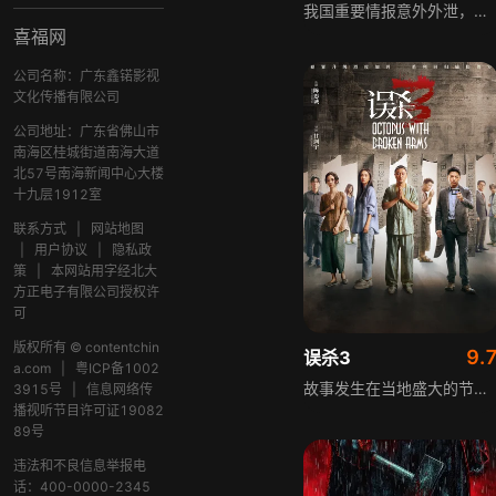
我国重要情报意外外泄，国安小组迅速启动调查行动，可随着调查逐步深入，小组接连遭遇多次重创，矛头竟直指小组内部成员。在信任与背叛交织的复杂漩涡中，一场没有硝烟的无声较量悄然上演，国安人员面临前所未有的信任危机与生死考验，剧情围绕谍战悬疑核心展开，层层反转扣人心弦。
喜福网
公司名称：广东鑫锘影视
文化传播有限公司
公司地址：广东省佛山市
南海区桂城街道南海大道
北57号南海新闻中心大楼
十九层1912室
联系方式
|
网站地图
|
用户协议
|
隐私政
策
|
本网站用字经北大
方正电子有限公司授权许
可
版权所有 © contentchin
9.
误杀3
a.com
|
粤ICP备1002
故事发生在当地盛大的节日庆典期间，富商郑炳睿邀请女儿婷婷的老师李慧萍和一众同学家长到家中聚会，不料婷婷突遭绑架。警官张景贤带队侦办此案，绑匪以婷婷的生命相威胁，要求郑炳睿与李慧萍带上巨额赎金赴约，一路上二人逐步发现，这起绑架案背后还隐藏着不为人知的深层秘密。
3915号
|
信息网络传
播视听节目许可证19082
89号
违法和不良信息举报电
话：400-0000-2345