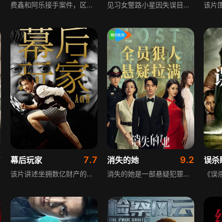
费鑫和阿乐接手案件，区鉴的妻子南方生下本不该属于他的孩子，他想查清孩子来路却遭杀手索命，发现一切都是妻子的阴谋。蒙冤入狱5年的谢天佑开始对区鉴的报复，利用高智商犯罪夺回一切。费鑫查到区鉴与新进职员唐蝉关系微妙，南方发现好友沈嘉美竟是区鉴前妻。区鉴深陷与杀手对抗、与妻子周旋、与女职员邂逅、与前妻重逢的危机，每个人的爱里都藏着不为人知的秘密。
见习女警路小星因失误目睹弟弟死亡，自己双目失明，却因失明刺激其他感官活跃，能察觉常人忽视的细节。雨夜她偶然成为车祸证人，洞察力让老刑警鲁力折服，但自称目击的林冲描述与她截然相反。与此同时，两人已成为犯人灭口目标，真相究竟是什么，他们能否化险为夷。
7
7.7
9.2
幕后玩家
消失的她
误杀
该片讲述坐拥数亿财产的钟小年，在事业如日中天之时突遭意外，麻烦不断的故事。原本风光无限的他，接连陷入一系列囧境，在一次次的危机与困境中挣扎，历经种种波折后，钟小年逐渐认清自我，一步步实现了自我救赎，展现了人物在困境中的成长与转变。
消失的她是一部悬疑犯罪电影，改编自前苏联电影《为单身汉设下的陷阱》，讲述东南亚某国，年轻男子何非疯狂寻找失踪的妻子李木子，当地警局视若罔闻。某天清晨，何非发现身边躺着陌生女子，对方竟声称是他妻子。何非找来华人警察郑成试图揭穿，却发现种种迹象证明对方身份真实。何非认为妻子被绑架，求助金牌律师陈麦调查，过程中细微线索浮出，更黑暗的真相也逐渐暴露。影片展现了悬疑与人性的复杂。