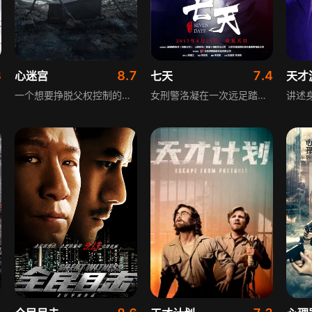
3
8.7
7.4
心迷宫
七天
天才
一个想要挣脱父权控制的青年，在一次争执中失手杀死了同村的痞子，被迫逃亡。他没有想过会用这样的方式逃离安逸的生活，离开之际却发现宿命早已将他和专制的父亲紧紧连接在一起，走或留他都将失去一切。一个饱受家庭暴力摧残的留守女人，在曾经恋人的怀抱里找到了慰藉。黑暗里绝望的女人与情夫密谋杀夫，可当莽夫的死讯真的传来时，情夫却避而不见矢口否认一切。当女人又一次陷入绝望，另一个男人出现在她的生活里，他给女人带来的不仅仅是关心。一个行为正直严格自律的老村长，精心设计着自己退休后的晚年生活。一生忠诚于信仰的他，却在本性面前轻易地低下了头；一个污点掉落在命运蓝图上，他竭力去擦掉污迹，却剥开了一个黑洞，深陷其中。
女刑警洛凝在一次远足踏青时，无意间发现了在逃通缉犯顾正良，在实施抓捕时，却不慎与其双双坠入了一个山洞中。顾正良曾经是名转业军人，在回到贫瘠的山区老家后，决心拿出自己的转业费，带领全村人走上致富之路，却不慎掉进一个诈骗集团精心布置的骗局，转业费和乡亲们筹措的一些款项被悉数骗光，顾正良于是踏上寻找骗子之路，遍寻全国大地，功夫不负有心人，终于让他找到了，可骗子们却将匕首扎进了他的腹部，顾正良出手将骗子打死，从此踏上逃亡之路。与其说他是逃亡，更准确的说，应该是他在不停的挣钱，挣够了能偿还乡亲们的钱，他就要去投案自首，恰在此时，他被洛凝给撞见了……