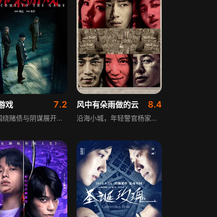
7.2
8.4
游戏
风中有朵雨做的云
该片围绕赌债与阴谋展开，讲述陆飞在赌场欠下秦海沛巨额赌金后，意外遇上对方正准备离家出走的女儿，一场谋略升级、火花碰撞的“绑架游戏”就此开局。剧情以紧张的冲突为核心，交织着利益博弈与人性拉扯，充满悬念反转，展现出犯罪题材特有的紧张节奏与情节张力。
沿海小城，年轻警官杨家栋初到任便遇城建委主任唐奕杰坠楼身亡，调查中发现此案与紫金企业负责人姜紫成、早年合伙人阿云失踪案密切相关，杨家栋遭革职追杀逃往香港，与死者女儿小诺意外邂逅，在其协助下继续追查，却浑然不觉自己正落入精心布置的纯情陷阱。