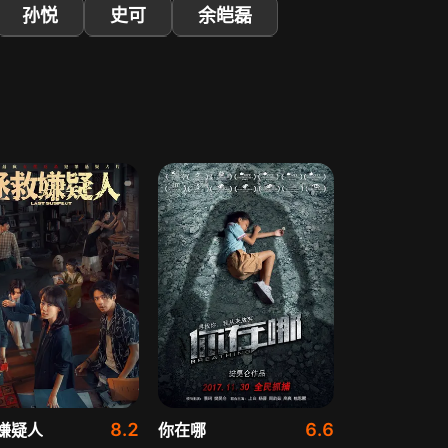
孙悦
史可
余皑磊
胡明
王森
涂经纬
8.2
6.6
嫌疑人
你在哪