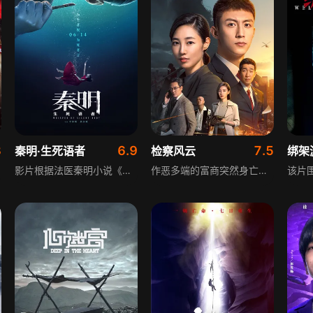
3
6.9
7.5
秦明·生死语者
检察风云
绑架
影片根据法医秦明小说《尸语者》改编，讲述被誉为“鬼手佛心”的“尸语者”秦明解剖过1000多具尸体从未出错，却因意外发现泡在福尔马林里6年的“无语体师”死于他杀，引发媒体质疑误判，被舆论推至风口浪尖。在尸体留下的线索指引下，秦明在实习助手嘉嘉和刑警队长林涛的协助下，发现了尘封16年的雪灾杀人案、误判6年的“无语体师”他杀案、悬而无果的IT男肺炸案背后的秘密。经历这一系列变故，秦明最终成为“为死者言，为生者权”的“生死语者”。
作恶多端的富商突然身亡，检方在调查中竟牵扯出一起深埋多年的旧案，层层解扣，指引着年轻的检察官探寻背后更大的黑幕。真相逐渐逼近，所有人都被迫卷进这场命运的漩涡，正义和罪恶的势力陷入敌我难辨的生死对抗，看似尘埃落定的终局下竟然还隐藏着更触目惊心的答案，检察官们面临着巨大的考验。