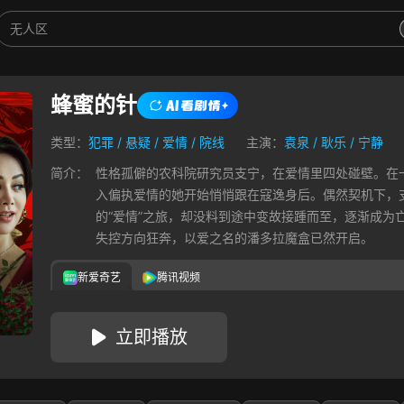
蜂蜜的针
类型：
犯罪
/
悬疑
/
爱情
/
院线
主演：
袁泉
/
耿乐
/
宁静
简介：
性格孤僻的农科院研究员支宁，在爱情里四处碰壁。在
入偏执爱情的她开始悄悄跟在寇逸身后。偶然契机下，
的“爱情”之旅，却没料到途中变故接踵而至，逐渐成为
失控方向狂奔，以爱之名的潘多拉魔盒已然开启。
新爱奇艺
腾讯视频
立即播放