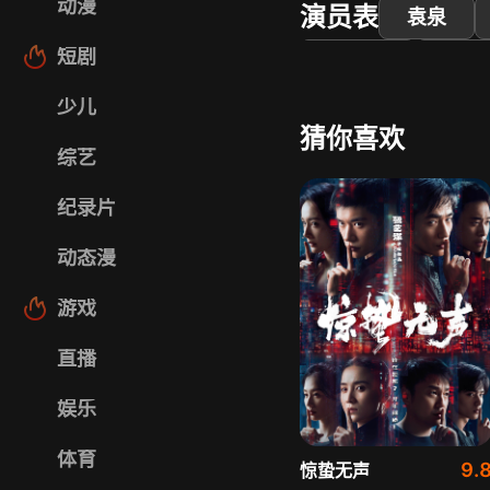
动漫
演员表
袁泉
短剧
李大光
杨子
少儿
猜你喜欢
综艺
纪录片
动态漫
游戏
直播
娱乐
体育
9.
惊蛰无声