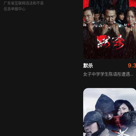
广东省互联网违法和不良
信息举报中心
9.
默杀
女子中学学生陈语彤遭遇校园霸凌，身处痛苦境地，母亲李涵却无法拯救女儿，身边所有人更是选择“视而不见”，集体的沉默如同一张无形的网，酝酿着更大的暴力危机。剧集聚焦校园霸凌这一现实议题，揭露了沉默的旁观者对受害者的二次伤害，以及这种集体冷漠背后的复杂社会心态。