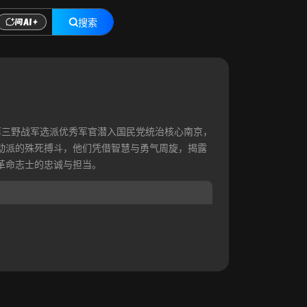
搜索
第三野战军选派优秀军官潜入国民党统治核心南京，
动派的殊死搏斗，他们凭借智慧与勇气周旋，揭露
革命志士的忠诚与担当。