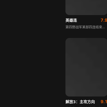
7.
英雄连
第四野战军某部四连结束解放战争后，驻扎在郑州整训，训练口号是“练好兵、打台湾”，训练科目为渡海登陆作战。然而朝鲜半岛的战火改变了一切，四连所在师团接到上级紧急命令，连夜登车加入出国作战的行列。四连在作战中灵活运用有利条件，利用美军内部的种族主义情绪，包围并迫使美军一个黑人连队成建制投降，创造了经典战例。支援东线作战时，四连战士冒着零下三四十度的严寒在冰面上冲锋，遭受严重非战斗减员和惨痛牺牲，四连经历了抗美援朝战争的全过程，遭遇最强悍敌人、最寒冷天气，承受惨痛牺牲，收获辉煌功绩。
9.
解放3：主攻方向