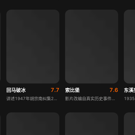
1
7.7
7.6
回马破冰
索比堡
东溪
讲述1947年胡宗南纠集25万大军企图占领陕甘宁边区，迫使我党中央退出陕北。为牵制并消灭这些国民党主力部队，中共中央主动退出延安，率领2万余人转战陕北，浴血奋战一年零一个月，粉碎了国民党的战略企图，创造了古今中外战史上的一个奇迹，展现了革命先辈的智慧与勇气。
影片改编自真实历史事件，聚焦二战时期的波兰索比堡死亡集中营，讲述苏联军官亚历山大·佩切尔斯基的英勇事迹。这座集中营是纳粹的杀人机器，佩切尔斯基却在短短三周内，组织起一场震惊世人的囚犯反抗行动，成功带领大批狱友越狱。尽管逃亡途中有人牺牲，幸存下来的人们也没有停下脚步，纷纷加入反法西斯游击队，继续为自由而战。