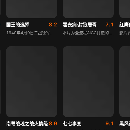
9
8.2
7.1
国王的选择
霍去病:封狼居胥
红鹰
1940年4月9日二战德军兵临奥斯陆，强敌压境且面临退位威胁时，挪威独立后首位国王哈康七世，陷入抗战或投降、流亡或退位的艰难抉择。影片还原当时的历史背景，聚焦这位国王在国家命运转折关头的抉择，这一决定将永远改变挪威的发展轨迹。
本片为全流程AIGC打造的史诗古装历史影片，影片聚焦少年战神霍去病传奇一生，从少年从军、勇冠三军，到驰骋漠北、千里奔袭，一路横扫匈奴、破关斩将，演绎封狼居胥、禅于姑衍的千古封神壮举。少年傲气、家国情怀、沙场铁血、君臣知己、大漠豪情交织，再现大汉铁骑的锋芒与华夏少年将军的绝代风骨。
1
8.9
9.1
南粤战魂之战火情缘
七七事变
黑风