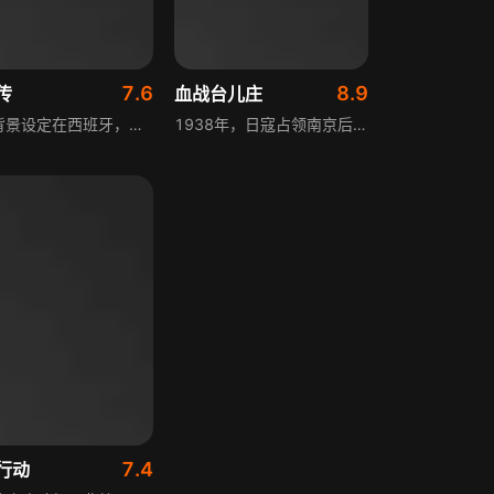
7.6
8.9
传
血战台儿庄
影片背景设定在西班牙，当时欧洲多个大国的首脑齐聚西班牙，表面召开和平会议，实则暗藏绑架西班牙国王、瓜分西班牙领土的阴谋。为确保阴谋得逞，会议核心人物桑迪拉纳夫人雇用血腥哥萨克人追杀怪侠红鹰，防止他从中阻挠。此时红鹰正面临哥萨克的追杀，国王的生命与西班牙国土岌岌可危，面对虎视眈眈的敌人与受伤的亲人，红鹰将面临艰难的抉择。
1938年，日寇占领南京后，计划由南北两面包抄津浦路与陇海路枢纽华东重镇徐州，实现对华东的全面占领。国民党第五战区司令长官李宗仁临危受命，指挥保卫徐州、抵抗日寇。日寇入侵山东，陆军上将韩复榘畏战逃跑，将济南拱手让与日军，蒋介石整饬军纪将韩某枪决。李宗仁将川军纳入麾下，劝蒋介石恢复张自忠指挥权，构筑抗日统一战线，张自忠率部奔赴临沂，与庞炳勋部死战日军，拉开台儿庄大捷序幕。
7.4
行动