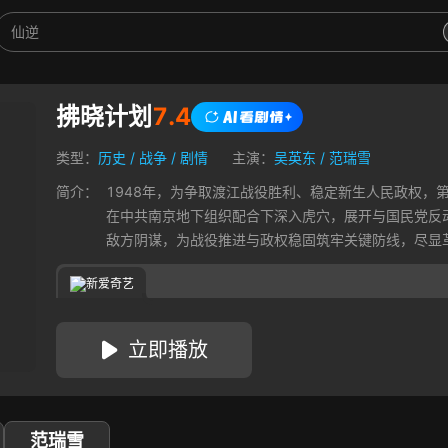
拂晓计划
7.4
类型：
历史
/
战争
/
剧情
主演：
吴英东
/
范瑞雪
简介：
1948年，为争取渡江战役胜利、稳定新生人民政权，
在中共南京地下组织配合下深入虎穴，展开与国民党反
敌方阴谋，为战役推进与政权稳固筑牢关键防线，尽显
新爱奇艺
立即播放
范瑞雪