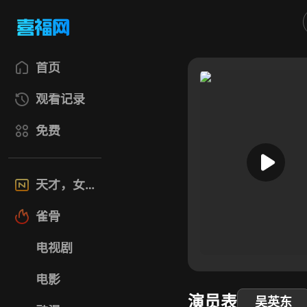
首页
观看记录
免费
天才，女友
雀骨
电视剧
电影
演员表
吴英东