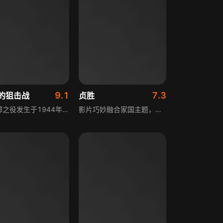
9.1
7.3
的狙击战
贞胜
突出部之役发生于1944年12月16日到1945年1月25日，是纳粹德国在二战末期于欧洲西线战场比利时瓦隆的亚尔丁地区发动的大规模攻势。这场战役是纳粹德国在二战西线的最后一次大规模进攻行动，与此次战役协调进行的还有地板行动、狮鹫行动等多次相关作战，是二战后期西线战场极具代表性的重要战役之一。
影片巧妙融合家国主题，真实彰显抗战时期共产党人舍小家为大家、舍小义取大义的情怀，以及不怕牺牲、一心报国为民的坚定信念与赤胆忠心。塑造了以任志贞（杨清 饰）为代表的一批有勇有谋、坚韧不屈、大义凛然，为民族复兴大业慷慨赴死的革命烈士形象，传递出深沉的家国情怀。