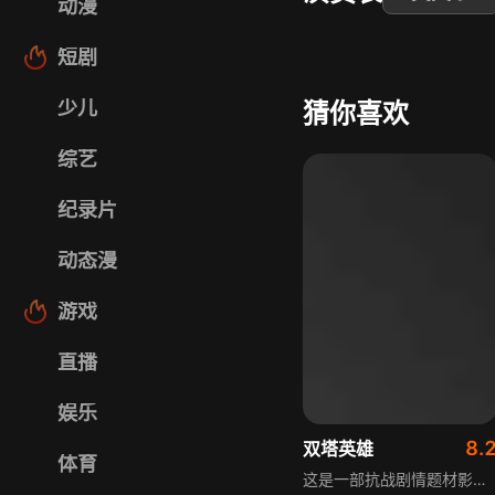
动漫
短剧
少儿
猜你喜欢
综艺
纪录片
动态漫
游戏
直播
娱乐
8.
双塔英雄
体育
这是一部抗战剧情题材影片，以1945年抗日战争末期为背景，讲述冀热辽军区为配合苏联红军反攻承德，派出连长张峻开展里应外合作战的故事，途中张峻智擒伪军队长吴德全，迫使其据点缴械，他利用汉奸闫世昌强娶赵佳慧之机设伏，歼灭日伪数人，佳慧击毙杀父仇人小林，手刃汉奸闫世昌。