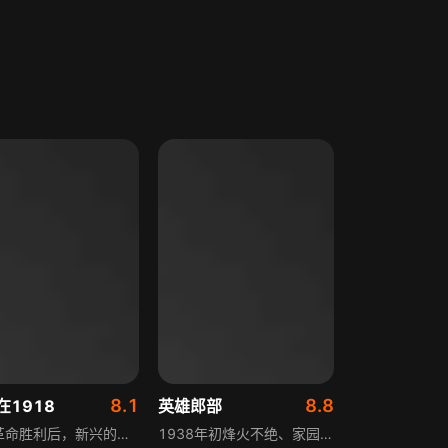
8.1
8.8
在1918
英雄郎部
十月革命胜利后，新兴的苏维埃政权受到各方敌人的武装干涉。英、日、土耳其等国利用俄国地主、富农阶级扼杀苏维埃政权的本性，在粮食问题上大做文章。同时，国内的白俄势力用能想到的所有手段剌杀列宁，打入敌人内部的马特维耶夫将敌人刺杀列宁的消息转告瓦西里，但由于布哈林的阻挠，列宁还是在工厂演讲结束后，被女特务卡普兰枪击伤害。此时，严重的饥荒笼罩着新生的苏维埃俄国，而俄国的人民则担心着自己受伤的领袖。
1938年初烽火不绝、家园陷落，日本侵略者军队占据湖州城，伪军与日军一起迫害百姓，郎玉麟教书育人的梦想化作泡影。此时共产党员黄文书和胡硕的出现，为他指明了救亡图存的道路，郎玉麟由此踏上投身抗日斗争、守护家乡与民众的征程，书写属于那个年代的英雄故事。