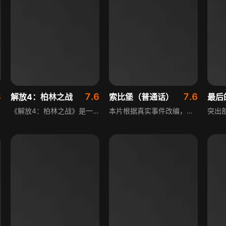
8
7.6
7.6
解放4：柏林之战
索比堡（普通话）
最后
《解放4：柏林之战》是一部二战题材电影，由原苏联制作，讲述了二战历史上仅次于斯大林格勒战役的柏林战役。影片以宏大的战争场面、真实的历史还原，展现了二战后期苏德双方在柏林城下的激烈较量，聚焦战役中的关键人物与重大事件，刻画了战争的残酷与人性的挣扎，再现了这场决定二战结局的关键战役的全貌。
本片根据真实事件改编，聚焦二战时期波兰四大集中营之一的索比堡死亡集中营，讲述苏联军官Alexander Pechersky的英雄事迹。他在三周时间内，组织被囚人员发起反抗行动，成功带领大批人员逃离，虽有人途中牺牲，幸存的人们随后纷纷加入反法西斯游击队，用行动对抗纳粹暴行，彰显了绝境中的勇气与抗争精神。