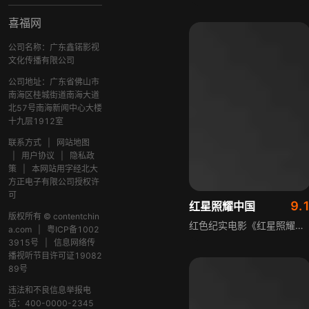
喜福网
公司名称：广东鑫锘影视
文化传播有限公司
公司地址：广东省佛山市
南海区桂城街道南海大道
北57号南海新闻中心大楼
十九层1912室
联系方式
|
网站地图
|
用户协议
|
隐私政
策
|
本网站用字经北大
方正电子有限公司授权许
可
9.
红星照耀中国
版权所有 © contentchin
红色纪实电影《红星照耀中国》以1936年美国青年埃德加·斯诺冒险赴中国红色革命区域的经历为核心，讲述他采访见证毛泽东、周恩来等中共领导人及红军战士、苏区百姓的风采后，以饱含激情的文笔撰写《红星照耀中国》，该书出版后轰动世界，让全球首次了解艰苦抗战背景下中国共产党的真实情况。
a.com
|
粤ICP备1002
3915号
|
信息网络传
播视听节目许可证19082
89号
违法和不良信息举报电
话：400-0000-2345