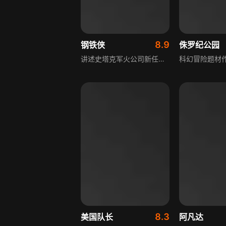
8.9
钢铁侠
侏罗纪公园
讲述史塔克军火公司新任掌门人托尼·史塔克，风流倜傥且天资聪颖，与公司元老俄巴迪亚·斯坦将业务推向顶峰，平日热衷豪车与发明，有得力助手维吉尼亚·波茨打理生活。赴中东展示武器途中遭恐怖分子袭击，被弹片击中险些丧命，在英森博士帮助下移植核动力人工心脏，二人虚与委蛇暗中制造钢铁盔甲，托尼大闹敌营后回美改进，却不知有黑暗阴谋等待。
8.3
美国队长
阿凡达