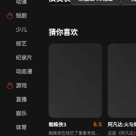
动漫
鲁伯特·弗兰德
卢娜·布雷斯
短剧
少儿
猜你喜欢
综艺
纪录片
动态漫
游戏
直播
娱乐
8.5
蜘蛛侠3
体育
蜘蛛侠在经历了重重考验之后，成为了人人敬仰的正义英雄，也抱得了美人归。但光环之下的蜘蛛侠，也有自己的心病：他在第一部时放走了小偷，导致最亲爱的叔叔被小偷杀死，帕克一直为此耿耿于怀。生活顺意的帕克开始变得目中无人，当他再次抓到那个小偷时，残忍地看着对方从楼上摔下致死，过后才发现自己惩罚错了人，真凶是“沙人”。当帕克将“沙人”残忍杀死后，帕克心内的阴暗面渐渐在他身体内占据了上风，蜘蛛侠最终演变成邪恶的“毒蜘蛛”，糟糕的是，帕克没有察觉到自身的变化，帕克最终如何摆脱自身的邪恶？