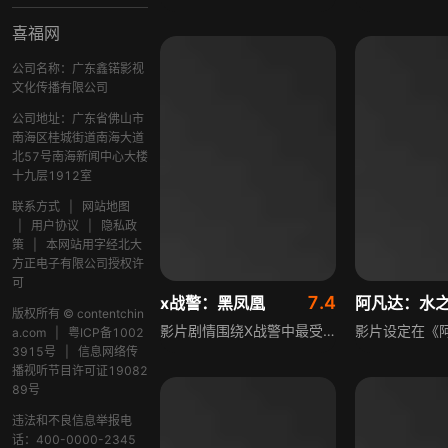
喜福网
公司名称：广东鑫锘影视
文化传播有限公司
公司地址：广东省佛山市
南海区桂城街道南海大道
北57号南海新闻中心大楼
十九层1912室
联系方式
|
网站地图
|
用户协议
|
隐私政
策
|
本网站用字经北大
方正电子有限公司授权许
可
7.4
x战警：黑凤凰
阿凡达：水
版权所有 © contentchin
影片剧情围绕X战警中最受欢迎成员之一的“凤凰女”琴·葛蕾展开，讲述她逐渐转化为黑凤凰的故事。在一次危及生命的太空营救行动中，琴被神秘的宇宙力量击中，成为最强大的变种人。此后琴·葛蕾不仅要设法掌控日益增长、极不稳定的力量，更要与自己内心的恶魔抗争，她的失控让整个X战警大家庭分崩离析，也让整个星球陷入毁灭的威胁之中。《X战警：黑凤凰》是迄今为止气氛最紧张、情感最丰富的一部《X战警》电影，是《X战警》系列20年来的集大成之作，大家非常熟悉和热爱的变种人大家庭即将面对最为强大的敌人——而她恰恰还是他们中的一员。
a.com
|
粤ICP备1002
3915号
|
信息网络传
播视听节目许可证19082
89号
违法和不良信息举报电
话：400-0000-2345