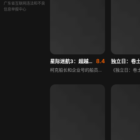
广东省互联网违法和不良
信息举报中心
8.4
星际迷航3：超越星辰
独立日：卷
柯克船长和企业号的船员们来到了银河系中未知的一个区域，开始完成他们5年的任务——探索新世界，寻找新物种。却在途中滞留异星，遭遇了当地种族追杀，他们必须找到方法离开这个星球。