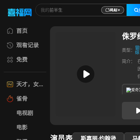
首页
侏罗
观看记录
冒
类型：
综
免费
简介：
天才，女友
爱奇
雀骨
电视剧
电影
演员表
斯嘉丽·约翰逊
马