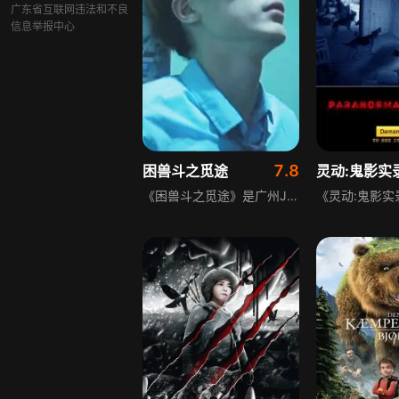
广东省互联网违法和不良
信息举报中心
7.8
困兽斗之觅途
灵动:鬼影实
《困兽斗之觅途》是广州JE杰娱摄制的微电影，讲述事业上被主管压制、努力不被肯定的白领阿忠，因醉酒坠入密室空间，与同坠的主管对峙的故事。影片以阴暗风格拍摄，寓意反映当代年轻人面对挫折迷茫时，应正视困境、寻找正确方向，而非逃避，敌人只有自己。