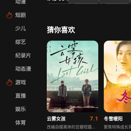
动漫
龙辉
曹华营
张怀瑞
短剧
少儿
猜你喜欢
综艺
纪录片
动态漫
游戏
直播
娱乐
7.1
云雾女孩
冬雪暖阳
体育
改编自蝶离岸的豆瓣短篇小说《结捆成生》。讲述因为家庭变故的芭蕾少女离家出走和城市孤儿的三儿在一起生活，因为一次偶然,芭蕾少女发生意外…三儿自以为是的按照少女的曾经诉说，决定为她复仇，但结局却让自己陷入困境。