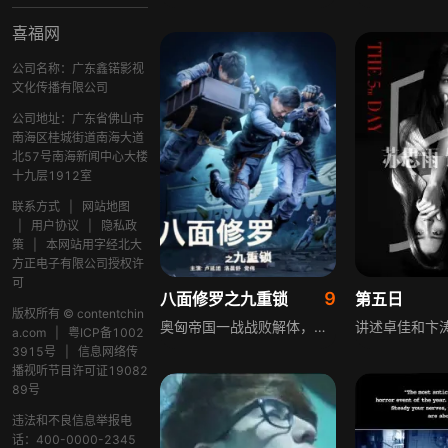
喜福网
公司名称：广东鑫锘影视
文化传播有限公司
公司地址：广东省佛山市
南海区桂城街道南海大道
北57号南海新闻中心大楼
十九层1912室
联系方式
|
网站地图
|
用户协议
|
隐私政
策
|
本网站用字经北大
方正电子有限公司授权许
可
9
八面修罗之九重锁
第五日
版权所有 © contentchin
奥匈帝国一战战败解体，战败国军官卡尔和火药专家玛丽研制出有九重机关的炸弹，决定用炸弹一举炸死所有协约国驻华官员，北洋对外特工组织猎盟会成员沈错及队友排除万难，拆除炸弹，最终阻止了这场阴谋，重归和平
a.com
|
粤ICP备1002
3915号
|
信息网络传
播视听节目许可证19082
89号
违法和不良信息举报电
话：400-0000-2345