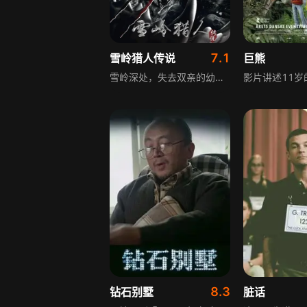
7.1
雪岭猎人传说
巨熊
雪岭深处，失去双亲的幼小姐弟，遭遇野狼袭击，雪猿突现救二人，却将弟弟掳走！姐姐一路追寻，千难万险，七年后终成女猎人！她找到弟弟，猎杀雪猿，却发现一个又一个残忍的真相！
8.3
钻石别墅
脏话