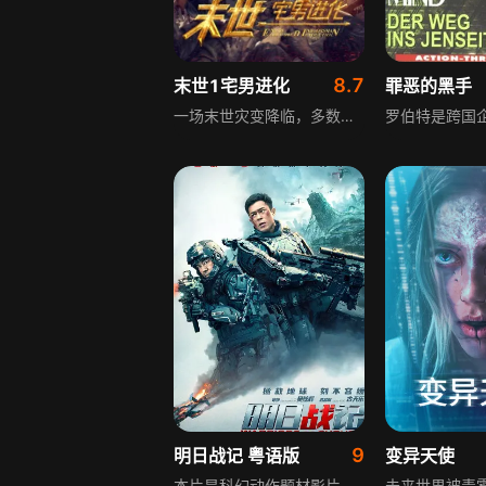
8.7
末世1宅男进化
罪恶的黑手
一场末世灾变降临，多数人类变异为僵尸般的类人怪物，幸存者宅男雷哥的女友多多也发生变异，但他不离不弃，一次雷哥遇险被乔爷无双父女所救，二人劝他杀掉已非人类的多多，他坚持拒绝，乔双无奈离去却随即陷入险境，雷哥前去搭救，女友多多趁机逃脱，雷哥伤心不已，更心碎的是多多随后带领类人部落前来围攻，雷乔双三人尽力拼杀，虽杀退类人，雷哥却只能眼睁睁看着女友多多离去。
9
明日战记 粤语版
变异天使
本片是科幻动作题材影片，设定在科技高速发展的当下，人类因过往恶行面临反噬，地球陷入内忧外患的危机。一颗携带致命外星植物潘朵拉的陨石坠落，这种植物不断吞噬城市，对全人类的生命安全构成严重威胁，人类将在这场危机中展开殊死抗争，试图阻止灾难蔓延，守护地球的未来。