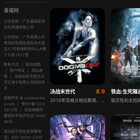
喜福网
公司名称：广东鑫锘影视
文化传播有限公司
公司地址：广东省佛山市
南海区桂城街道南海大道
北57号南海新闻中心大楼
十九层1912室
联系方式
|
网站地图
|
用户协议
|
隐私政
策
|
本网站用字经北大
方正电子有限公司授权许
可
8.9
决战末世代
铁血:生死隧
版权所有 © contentchin
2010年苏格兰格拉斯哥，未知恐怖病毒蔓延，感染者溃烂流脓死去，政府封锁苏格兰隔离病毒。近三十年平静后，2035年病毒在伦敦爆发，卫星照片显示苏格兰隔离区有生命迹象，政府派以伊登·辛克莱为首的科学队伍进入。伊登当年侥幸逃生，回到阔别近三十年的故土，发现这里已变成弱肉强食的蛮荒残暴血肉战场。
a.com
|
粤ICP备1002
3915号
|
信息网络传
播视听节目许可证19082
89号
违法和不良信息举报电
话：400-0000-2345