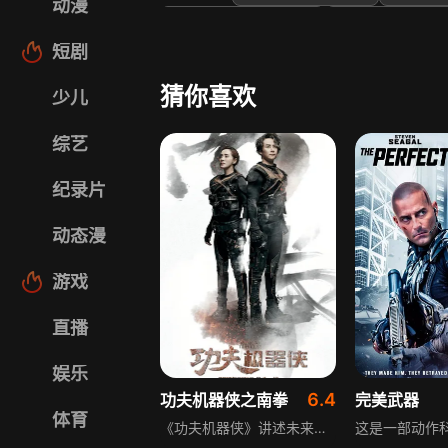
动漫
朗代尔·瑟乌斯
Amy Van H
短剧
Edmond Choi
猜你喜欢
少儿
综艺
纪录片
动态漫
游戏
直播
娱乐
6.4
功夫机器侠之南拳
完美武器
体育
《功夫机器侠》讲述未来世界里，人类将军陈虎制造机器人并送其回到武学昌盛的年代学习功夫来对抗外星人入侵的故事，而深爱着陈虎将军的女机器师也跟随他穿越时空，见证他一次次的毁灭和重生。