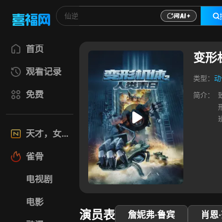
首页
变形
观看记录
类型：
动
免费
简介：
天才，女友
雀骨
电视剧
电影
演员表
詹妮弗·鲁宾
肖恩·