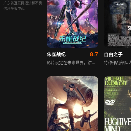
广东省互联网违法和不良
信息举报中心
8.7
朱雀战纪
自由之子
影片设定在未来世界，讲述Ron集团用科技奴役人类，学者伊娜研究出“火翼”技术以拯救人类。危难关头，伊娜将绝密技术交与女儿伊旎。20年后，伊旎与Ron集团交锋，完成自身蜕变，最终拯救了桥都人民。影片围绕未来世界的科技对抗与人性救赎展开，兼具科幻设定与动作场面，刻画了角色的成长与担当，传递出反抗压迫、守护家园的核心主题。