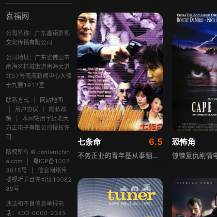
喜福网
公司名称：广东鑫锘影视
文化传播有限公司
公司地址：广东省佛山市
南海区桂城街道南海大道
北57号南海新闻中心大楼
十九层1912室
联系方式
|
网站地图
|
用户协议
|
隐私政
策
|
本网站用字经北大
方正电子有限公司授权许
可
6.5
七条命
恐怖角
版权所有 © contentchin
不务正业的青年基从事翻版碟生意，暗恋邻家少女诗却不敢开口。一次他在夜总会结识女公关May，垂涎其首饰便游说她去长洲度假屋寻欢顺手牵羊，被May发现后两人争吵惊动屋主满，基与满错手杀死May。基躲在长洲时，看到诗被男子亚卓准备迷奸，情急之下将卓杀死，满因偷窥欲未被满足，逼迫基与诗做爱。May尸体被发现，由李Sir接手，李Sir因搭档殉职做事颓丧，女友嘉嘉也濒临分手，基最终将满灭口，李Sir以拘捕基为动力缉拿他，同时弥补与女友的感情。
a.com
|
粤ICP备1002
3915号
|
信息网络传
播视听节目许可证19082
89号
违法和不良信息举报电
话：400-0000-2345