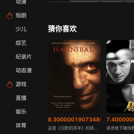
动漫
让-路易·库洛克
Percy Ke
短剧
猜你喜欢
少儿
综艺
纪录片
动态漫
游戏
直播
娱乐
8.300000190734863
7.400000
汉尼拔
胜者为王
体育
这是《沉默的羔羊》的续集悬疑惊悚电影，改编自托马斯·哈里斯的小说，讲述了从高度戒备医院逃脱的汉尼拔恶习难改，继续寻找猎物，却成为曾被他伤害、半身瘫痪且毁容的梅森的猎杀对象，梅森拥有庞大财产，试图引出汉尼拔进行恐怖报复，汉尼拔无奈求助克莱丽斯探员，两大恶魔即将对决的故事。