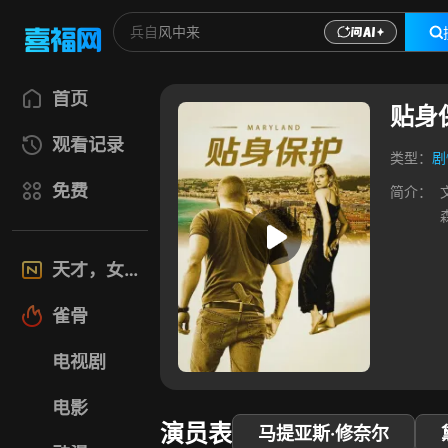
首页
贴身
观看记录
类型：
剧
免费
简介：
天才，女友
雀骨
电视剧
电影
演员表
马提亚斯·修奈尔