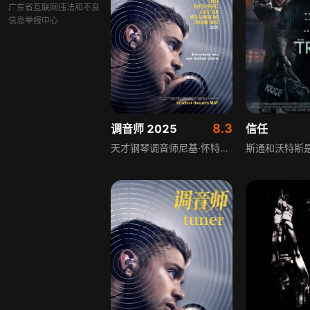
广东省互联网违法和不良
信息举报中心
8.3
调音师 2025
信任
天才钢琴调音师尼基·怀特患有罕见的听觉过敏症，远超常人的听觉感知既是他的音乐天赋，也让他常年被周遭噪音折磨，人生困顿不前。一次偶然的机会，他意外发现自己能凭借敏锐的听觉，精准分辨锁芯转动的细微差异，仅凭声音就能破解保险箱密码。这份特殊天赋彻底改写了他的人生轨迹，他结识了深谙此道的老江湖哈里·霍洛维茨，一步步踏入高风险的盗窃世界。每一次潜入、破解、脱身都游走在危险边缘，随着行动规模不断升级，尼基的人生也在天赋与欲望的拉扯里，不断偏离原本的轨道。