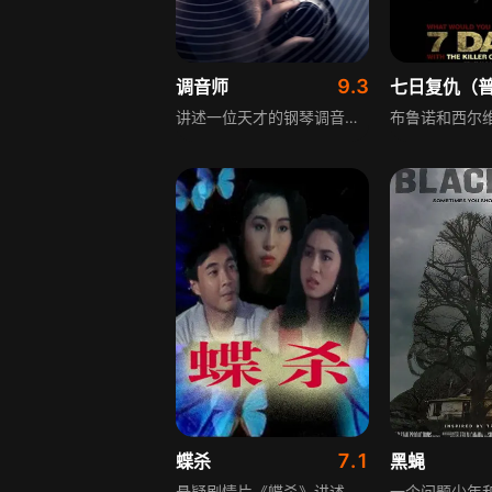
9.3
调音师
七日复仇（
讲述一位天才的钢琴调音师的故事，他曾是一位极具天赋的青年音乐家，却不幸患上了严重的听觉过敏症（Hyperacusis），日常生活中任何尖锐的噪音都会让他痛苦不堪，不得不随时戴着降噪耳塞，音乐生涯也因此被迫断送。
7.1
蝶杀
黑蝇
悬疑剧情片《蝶杀》讲述小时候乖巧的阿菊，找猫路上遇流氓留下心理阴影，常做噩梦。长大后的阿菊又开始做噩梦，到草丛散心时，遇上生物专业学生伟杰，伟杰需要蝴蝶做标本，阿菊也钟爱蝴蝶，二人感情逐渐升温。伟杰将阿菊介绍给家人，希望得到认可，阿菊本想摆脱痛苦，却不知不幸正悄然发生。