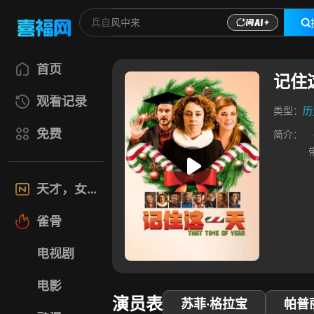
首页
记住
观看记录
类型：
历
免费
简介：
天才，女友
雀骨
电视剧
电影
演员表
苏菲·格拉宝
帕普