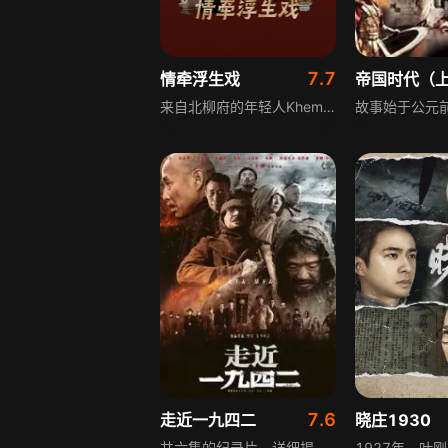
7.7
情牵浮生戏
帝国时代（
来自北柳府的年轻人Khem和Wan，接受调查暹罗最豪华神秘的娱乐俱乐部“Man Suang”的任务，揭开隐藏其中的真相。当时正值拉玛三世国王统治末期，政客们在此进行政治谈判。两人加入剧团后，遇到塔芬音乐家查特拉，三人逐渐熟悉的过程中，曼苏昂的黑暗秘密和他们隐藏的动机开始暴露。他们的秘密任务涉及谋杀、反叛、寻真，将改变王国与三人的命运。
7.6
走近一九四二
晓庄1930
共六集的纪录片，详细揭秘电影《一九四二》的拍摄幕后，首集将揭秘重点放在具有强烈视觉冲击力的爆炸场面上。用刘震云的话说，《一九四二》就是把不可能变成了可能，这部纪录片从创作筹备、演员选择、场景搭建到拍摄过程中的各种挑战，全方位展现了电影制作的艰辛与匠心，让观众深入了解经典影片背后的故事。