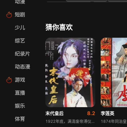
动漫
帕特里·夏舒曼
雅各布·豪伯
短剧
猜你喜欢
少儿
综艺
纪录片
动态漫
游戏
直播
娱乐
8.2
末代皇后
李莲英
体育
1922年底，满清废帝溥仪与达斡尔族贵族出身的婉容举行盛大结婚仪式，年轻的婉容被命运推上皇后宝座。九年后，溥仪被逐出皇宫，迁居天津静园。与婉容同时进宫的淑妃文绣，因不堪溥仪的虐待与婉容的专横，最终选择出走，以中华民国公民的身份正式提出与溥仪离婚。该剧围绕末代皇室的命运沉浮，展现了旧时代女性在封建皇权下的挣扎与抉择，折射出清末民初社会的剧烈变迁。