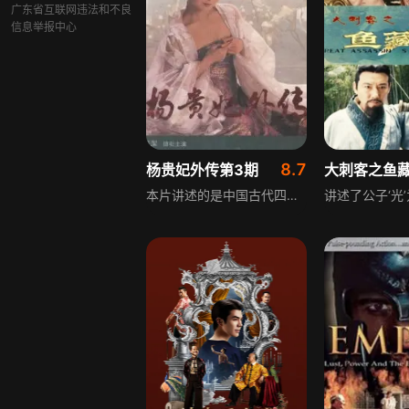
广东省互联网违法和不良
信息举报中心
8.7
杨贵妃外传第3期
大刺客之鱼
本片讲述的是中国古代四大美女之一杨贵妃的秘密后宫史，杨贵妃得唐玄宗宠幸被封为贵妃，然而后宫之中贵妃众多，虽被封为贵妃却时常见不到皇上，因此也有心灵空虚的时候。为了打发时间，杨贵妃随后宫琴师学琴，琴师的才华深深的吸引着她，然而她努力的克制着自己。但因时常见不到皇上无法忍受心灵的空虚，在一次学艺之时，她终于控制不住自己和琴师……