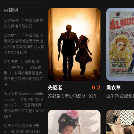
喜福网
公司名称：广东鑫锘影视
文化传播有限公司
公司地址：广东省佛山市
南海区桂城街道南海大道
北57号南海新闻中心大楼
十九层1912室
联系方式
|
网站地图
|
用户协议
|
隐私政
策
|
本网站用字经北大
方正电子有限公司授权许
可
6.2
先驱者
熏衣草
版权所有 © contentchin
这部革命历史电影以1925年10月的会审公廨为开篇，英租界巡捕长爱化生推卸责任的诡辩、日商纱厂副社长冈野傲慢开脱罪行的声音充斥着大厅，面对博良律师尖锐的质问，两人露出不屑一顾的神情。影片的故事追溯到1921年，淮河水灾爆发，顾正红和同乡顾家全逃难到上海，展现了革命先驱们在动荡年代里的奋斗历程，刻画了他们为了民族独立和人民解放而不懈努力的精神。
a.com
|
粤ICP备1002
3915号
|
信息网络传
播视听节目许可证19082
89号
违法和不良信息举报电
话：400-0000-2345