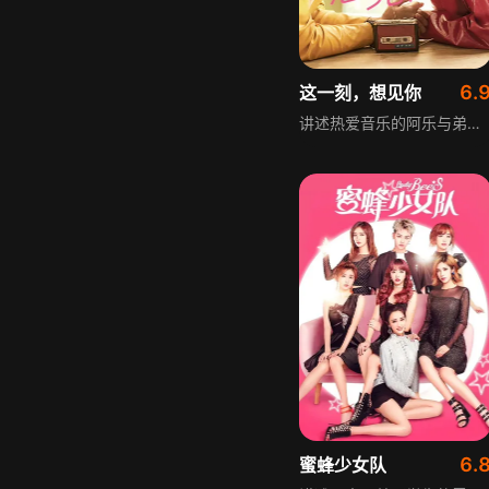
6.
这一刻，想见你
讲述热爱音乐的阿乐与弟弟阿原为试弹学校礼堂昂贵钢琴，冒险夜闯教室，躲避保安时发生意外，弟弟昏迷，阿乐深陷自责郁郁寡欢。不久，他的大学生活闯入朋克装扮的少女怪兽与无厘头音乐室友牛车轮，经历诸多荒谬有趣的故事，阿乐重新领悟压抑的音乐梦想与爱的付出。然而天意弄人，他与怪兽刚萌芽的爱情未能开花结果，手机上留下的“想见你”三字，成为彼此心底的遗憾与念想。
6.
蜜蜂少女队