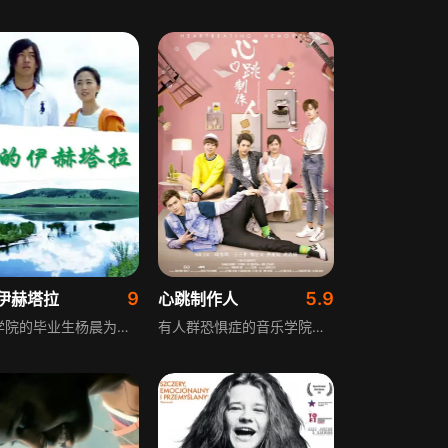
9
5.9
伊赫塔拉
心跳制作人
音乐学院的毕业生杨晨为了自己的音乐梦想，希望创作出更好的曲子，拒绝了城市里的好机会，毅然来到了伊赫塔拉支教，成为了一名音乐老师。后来他剪了头发，带着学生们来到了北京参加合唱比赛...
有人群恐惧症的音乐学院学生张小渔空有才华却不得施展，她对身为知名唱作人的学长秦枫极为崇拜，下定决心要成为如学长一般的创作歌手。一天，沈漠及白泽、玄熠、须臾通过时空虫洞来到地球，正好落入张小渔家中，而探知到勇者们下落的“七域”魔王浊也尾随而至。由于时空乱流引发停电，沈漠四人浑身浴血，状如鬼神，正在家中打扫卫生的张小渔被吓晕过去。从昏迷中转醒的张小渔心中害怕，她从小佩戴的玉在关键时刻发出光芒将几人逼出门外。然而隔天，浊就暗中对张小渔下手，沈漠识破后出手救了张小渔。被沈漠所救的张小渔对他的印象好转，又见四人无家可归实在可怜，便与四人约法三章答应四人暂时寄住在自己家中，“同居生活”由此开始……