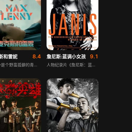
8.4
9.1
斯和雷妮
詹尼斯:蓝调小女孩
Lenny是个野蛮孤僻的青少年，她通过rap倾诉生活的艰辛，并从中获得心灵的解脱。某天晚上，她在废弃的工地练习说唱时，遇到了来自刚果的无证年轻姑娘Max，Max被Lenny磁性的声音和独特的说辞所吸引，两人的相遇为彼此的生活带来了不一样的色彩，开启了一段充满未知的青春故事。
人物纪录片《詹尼斯：蓝调小女孩》，讲述摇滚歌手贾尼斯·乔普林的一生。影片从1967年蒙特利流行音乐节讲起，涵盖1969年伍德斯托克音乐节等阶段，收录相关采访，配乐包含她的热门歌曲。影片展现神话背后的真实女性，通过她的信件带领观众了解其复杂人生，还原摇滚偶像的成长历程。