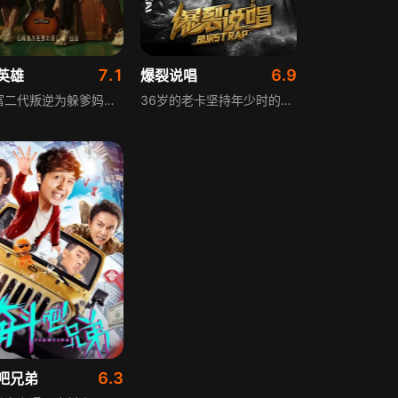
7.1
6.9
英雄
爆裂说唱
叛逆富二代叛逆为躲爹妈安排，偷报音乐专业，开学撩学姐，为校花与校草开战，背后搞小动作坑对手又坑队友；寒门工科妹靠兼职偷师学音乐，一边端盘子一边写歌逆袭。校园歌曲原创大赛终极一战，看废柴二代如何洗白，草根学霸C位如何出道。青春热血，燃到跺脚！
36岁的老卡坚持年少时的说唱事业，微薄收入让生活贫寒，妻子为孩子未来提出离婚。雪哥邀他参加说唱比赛遭拒，苦劝后老卡重拾信心参赛挽留妻子。小泽因说唱与父亲矛盾重重，父亲车祸后他一度放弃，后来得知父亲一直在为自己攒音乐学院学费，小泽深受感动，决定参赛追寻说唱梦想。
6.3
吧兄弟