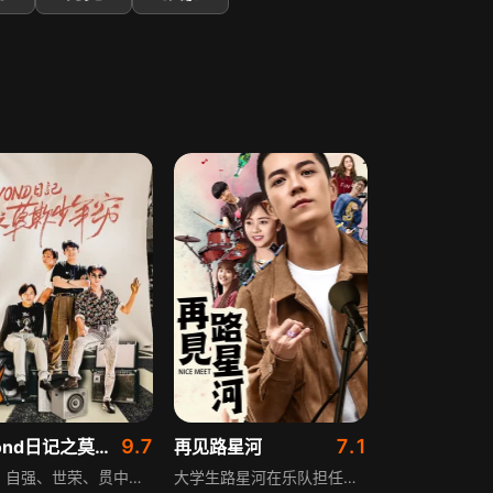
9.7
7.1
beyond日记之莫欺少年穷
再见路星河
家驹、自强、世荣、贯中四个年轻人自组乐队，醉心音乐且各怀梦想。世荣深爱女友马莉，却被身为医学教授的未来岳父要求晕血的他学医；贯中想当警察，靠诚意从交通督导员做起；家驹为全家移民美国开餐馆身兼数职；自强想当一流经纪人。四人一路经历坎坷与欺骗，为理想打拼的故事充满青春热血与现实考验。
大学生路星河在乐队担任主唱，想在演出时对喜欢的女孩表白，不料在演出前被乐队开除，他临时找来了不会乐器的四个人想要完成表演。经历了重重困难，他们收获了友谊、重新认识了自我，有了别样的青春体悟。