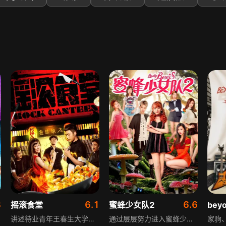
8
6.1
6.6
摇滚食堂
蜜蜂少女队2
讲述待业青年王春生大学毕业后无所事事，一心想组建摇滚乐队却屡屡受挫，与担忧他的父亲矛盾不断，父亲病危后他接手饭店却经营不善，后联合店内众人组成摇滚乐队，虽比赛失败却让饭店闯出特色，王春生也逐渐成长，理解了父亲的良苦用心。
通过层层努力进入蜜蜂少女队的大本营，三姐妹孔雪儿、罗姝涵、张希雅倍感兴奋。但是练习生的道路不是一帆风顺。教官威廉对少女成员们倍加严厉，最后三姐妹能否顺利通过练习生的道路呢？