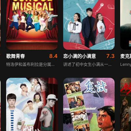
7
8.4
7.3
歌舞青春
恋小满的小满意
麦克
特洛伊和盖布利拉是分属两个世界的年轻人，特洛伊从小作为篮球种子培养，盖布利拉则是高智商的优等生。新年晚会两人被推上舞台合唱，彼此内心燃起火花，巧合的是两人成为高中同班同学。艺术老师挑选音乐剧参演者，特洛伊和盖布利拉凭优美默契的歌声打动老师，要获最终演出资格还得在第二轮面试打败对手，然而事情却起了波折。
讲述了初中女生小满从一个懵懵懂懂的少女迅速“进化”成魅力四射的明星，并从这一连串旋风般的事件中了解了明星光环背后的压力与代价，体会到友谊的真正含义。小满和她的朋友们为彼此相互保守着秘密，为了心中的梦想而努力奋斗，共同追求着属于各自的小满意