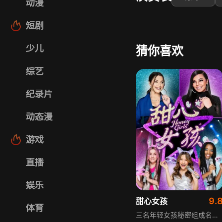
动漫
短剧
少儿
猜你喜欢
综艺
纪录片
动态漫
游戏
直播
娱乐
9.
甜心女孩
体育
三名年轻女孩秘密组成名为“甜心女孩”的乐队，戴上面具演出后意外走红。但因违反比赛规则，她们面临被淘汰的危机，必须在两种选择中做出决定：要么保密身份各自争取出道，要么坚守不离不弃、友谊至上的原则。剧集围绕女孩们的成长、友情与梦想展开，展现了青春里的纠结与抉择。