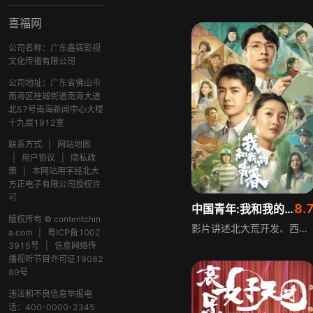
喜福网
公司名称：广东鑫锘影视
文化传播有限公司
公司地址：广东省佛山市
南海区桂城街道南海大道
北57号南海新闻中心大楼
十九层1912室
联系方式
|
网站地图
|
用户协议
|
隐私政
策
|
本网站用字经北大
方正电子有限公司授权许
可
8.
中国青年:我和我的青春
版权所有 © contentchin
影片讲述北大荒开发、西部大开发、社会主义新时代三个时期，三段关于青年人的故事。无数热血青年将个人理想融入时代发展洪流，用满腔热血谱写青春之歌，以普通人的青春侧写时代发展，彰显一代代青年的家国情怀。
a.com
|
粤ICP备1002
3915号
|
信息网络传
播视听节目许可证19082
89号
违法和不良信息举报电
话：400-0000-2345