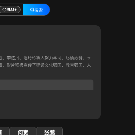
搜索
成、李忆丹、潘玲玲等人努力学习、尽情歌舞、享
事，影片积极宣传了建设文化强国、教育强国、人
萌
何宽
张鹏