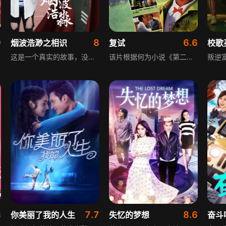
9
8
6.6
烟波浩渺之相识
复试
校歌
这是一个真实的故事，没有无病呻吟，没有哗众取宠。 “每一次的邂逅都是久别重逢，直到遇见了你们，我才真正明白了这句话的真谛。” 青春是场独行。高中毕业的顾凌淼还没等来大学的生活，却等来了父亲生意失败的消息。家道中落的他为了保护母亲不再被一蹶不振的父亲家暴，为了能继续学业，开始了勤工俭学的生活。 青春是场相逢。顾凌淼在大学里遇到了外表甜美、声音甜美，为爱不顾一切的可爱女生鄢晓波；遇到了高大帅气、重情重义，爱撩妹却不敢面对自己感情的处男学长杜宇浩；遇到了外表冷艳、内心却孤独的白富美学姐蓝梓烟；遇到了不善言辞，喜爱音乐的校知名乐队主唱顾磊…… 几个心怀梦想的人经历磨难，终于成长起来。
该片根据何为小说《第二次考试》改编，讲述某沿海城市音乐学院招生时，声乐系主任严教授发现有歌唱才能的姑娘陆小梅，复试时她却因嗓子哑未被录取。严教授经过调查得知，复试前一晚刮台风，陆小梅为抢救受台风袭击的受难者彻夜未眠，导致复试时嗓子哑。教授诚恳地找到她，最终录取了这位品德与才华兼具的姑娘。
8
7.7
8.6
你美丽了我的人生
失忆的梦想
奋斗