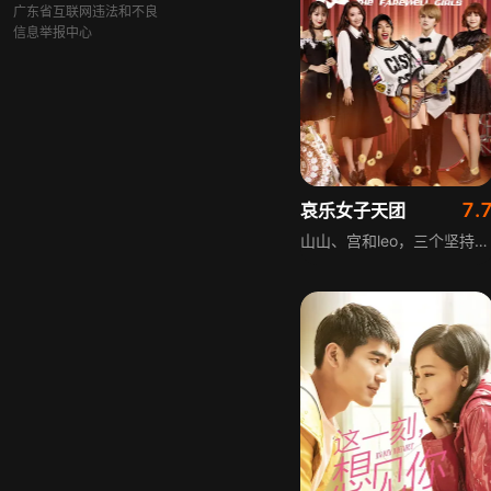
广东省互联网违法和不良
信息举报中心
7.
哀乐女子天团
山山、宫和leo，三个坚持音乐梦想的女孩误打误撞来到殡葬现场，被迫和刘翠、春花同台唱丧。在她们搞砸的葬礼上，女孩们开始发现生死的重量、告别的意义，于是开始认真对待唱丧这件事，五个女孩也从陌生敌意相处成惺惺相惜的好姐妹。当一切走向正轨的时候，山山她们三个却突然接到经纪公司的电话可以包装她们出道，但需要她们与殡葬行业划清界限。一边是她们向往的真正舞台，一边是患难与共的哀乐姐妹们，她们该何去何从？