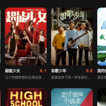
7
6.1
6.8
超能少女
如歌少年
我的
几个怀揣梦想的北漂女孩组成女子跳唱组合，一同踏上逐梦之旅。她们因共同的舞台梦想相识，在日复一日的刻苦训练中相知，从最初配合生疏、一盘散沙的状态，历经一次次磨合与成长，逐渐变得同心协契、团结一致，在追逐热爱的道路上彼此支撑，共同蜕变。
故事讲述了初一学生田行健同母亲之间有着隔阂。因父亲离世因素母亲耿耿于怀，拒绝田行健接触音乐。田行健因反叛心理同母亲对抗，不断做出让母亲难以接受的言行。最终在音乐老师刘玲及父亲乐队老朋友的影响之下，田行健顺利参加演出，用自己的行动感动了母亲。同时也让母亲释怀，而田行健也完成了成长的蜕变。