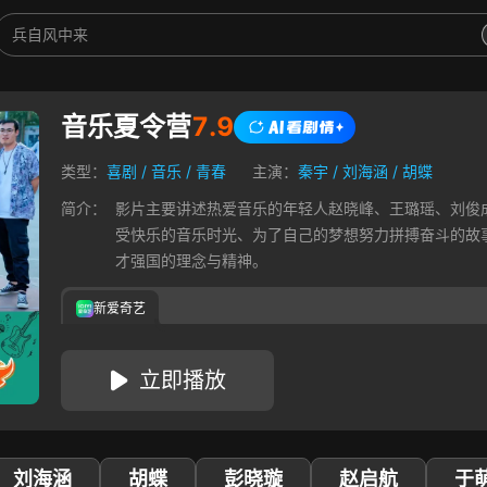
音乐夏令营
7.9
类型：
喜剧
/
音乐
/
青春
主演：
秦宇
/
刘海涵
/
胡蝶
简介：
影片主要讲述热爱音乐的年轻人赵晓峰、王璐瑶、刘俊
受快乐的音乐时光、为了自己的梦想努力拼搏奋斗的故
才强国的理念与精神。
新爱奇艺
立即播放
刘海涵
胡蝶
彭晓璇
赵启航
于