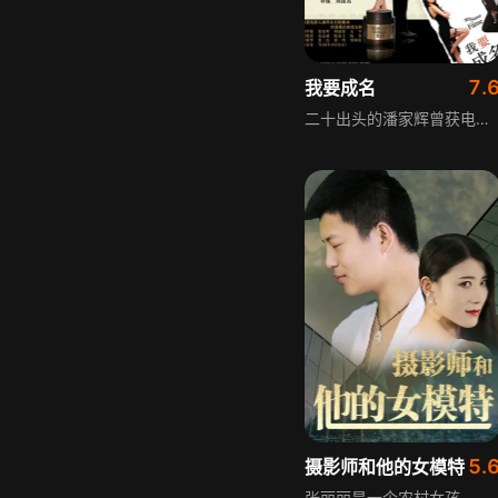
7.
我要成名
二十出头的潘家辉曾获电影金像奖最佳新人，被电视台力捧却不懂珍惜，事业人气下滑，后来当上临时演员领班。他遇见对演戏充满热忱的吴晓菲，吴晓菲的执着打动了他，潘家辉成为她的经理人兼导师，两人朝夕相处。就在潘家辉发觉自己爱上吴晓菲时，吴晓菲却要离开他，前往日本开启主演之路。
5.
摄影师和他的女模特
张丽丽是一个农村女孩，因为家境贫穷，很早就离开了自己的家乡，来到了大城市，想要在这里闯出自己的一片天地。不过，到了城市后的张丽丽发现这里的一切并没有她想象的那么简单。为了在这个城市能够很好的生活下去，她选择了到夜场去工作，并在那里遇到了一个有钱的大老板。为了金钱，张丽丽选择了被大老板包养，但是这种交易常常让她在深夜里被惊醒，她越来越厌恶这个为了金钱而出卖身体的自己。一次偶然的机会，张丽丽碰到了从小一起长大的平平，看到了摆着煎饼摊辗转数个城市寻找自己的父亲，张丽丽决定告别过往的自己，开始专职做一个平面模特，就在摄影棚里拍写真照片的时候，张丽丽认识了赵小白，一个小有名气的摄影师......