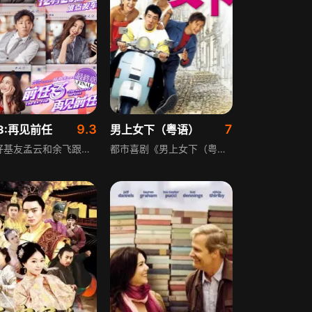
9.3
7
3:再见前任
男上女下（粤语）
一对好基友孟云和余飞跟女友都因一点小事宣告分手，并且“拒绝挽回，死不认错”。两人在夜店、派对与交友软件上放飞人生第二春，大肆庆祝“黄金单身期”，从而引发一系列好笑的故事。孟云与女友同甘共苦却难逃“五年之痒”，余飞与女友则棋逢敌手相爱相杀无绝期。现实的“打脸”来得猝不及防，两对恋人都将面对最终选择。
都市喜剧《男上女下（粤语）》讲述天性爽朗的林尾珠，12岁时父亲离世，留下一间凉茶铺，她打理得有声有色，却忽略了呆板书法家赵世春与凉茶铺伙计萧亮的爱意。她廉价租房给武打替身甄志丹，甄被明星女友甩后，尾珠的关怀让二人走近，尾珠还鼓励他的事业。二人确立关系后，甄去阿根廷演男主角半年，尾珠因没信心提出暂时分开，半年后二人能否终成眷属？