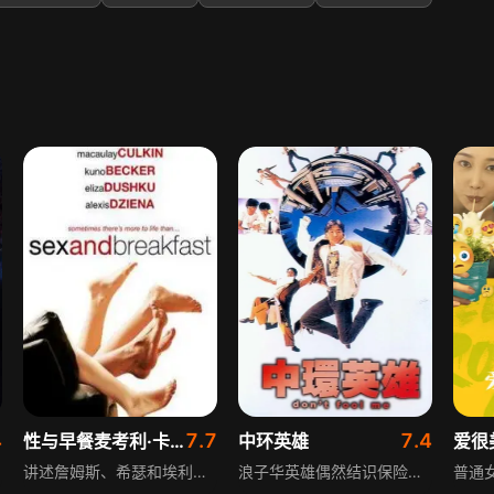
4
7.7
7.4
性与早餐麦考利·卡尔金库诺·贝克艾丽莎·杜什库
中环英雄
爱很
讲述詹姆斯、希瑟和埃利斯、雷妮两对年轻夫妇，因缺乏相处经验，婚后不久便出现感情危机。他们尝试通过换偶修复破碎关系，然而婚姻与性的背叛让矛盾加剧，嫉妒、怨恨随之而来。冷静思考后，他们终于发现各自的最爱，领悟到生活不只是性和早餐那么简单，重新理解了亲密关系的真谛。
浪子华英雄偶然结识保险公司高级职员张豪杰，并在他的介绍下进入保险公司工作，很快得到上司梅小姐垂青。后张因脑中长瘤被辞退，同时结识了黑帮老大的女儿芬妮，但担心病体拖累她而处处躲避。华陪张去医院拿证明时遇上抢劫，劫匪正是华的旧友，华说服他们束手就擒，真的变成了中环英雄。