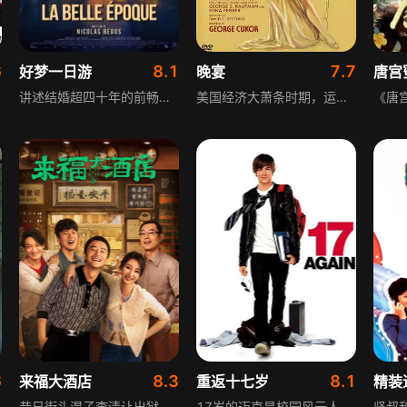
6
8.1
7.7
好梦一日游
晚宴
唐宫
讲述结婚超四十年的前畅销作家维多，渐渐失去创作灵感，与妻子的婚姻也亮起红灯。对生活丧失热忱的他，在儿子与朋友帮助下，决定接受“回忆美好公司”的神秘体验，借助电影道具搭建的拟真场景和专业演员的演绎，回到当年在酒吧遇见挚爱的那一天，重温美好恋情，试图挽回婚姻，充满温情与奇幻色彩。
美国经济大萧条时期，运输业大亨奥利弗的公司受冲击，他一面找朋友买自己股票，一面邀公爵夫妇参加家庭晚宴挽救企业。晚宴名单上有旧情人卡罗塔、暴发户帕克，女儿波拉也计划在晚宴上和男友分手嫁大三十岁的男演员拉瑞。晚宴当天，公爵夫妇改行程，拉瑞自杀，奥利弗生意遇挫，这场看似普通的晚宴，成为众人命运与矛盾的集中爆发点。
6
8.3
8.1
来福大酒店
重返十七岁
精装
昔日街头混子李清让出狱后再就业接连碰壁，与老熟人王达基偶然相遇后，怀揣阴谋入职被称为“病友之家”的来福大酒店。他将和泼辣老板娘发生诸多故事，随着阴谋与冲突浮现，李清让陷入两难：一边是朝夕相处胜似亲人的病友，一边是老熟人抛来的赚钱机会，他需作出抉择，而来福大酒店也面临化险为夷的考验。
17岁的迈克是校园风云人物，在一次关键性的篮球冠军赛上，他决定放弃前途，向怀有身孕的女友斯佳丽求婚。20年后，人到中年的迈克生活事业两失意，妻子斯佳丽决定与迈克分居，一双儿女也对他形同路人，迈克只好搬入科技新贵的朋友奈德家暂住。迈克追忆自己本来可有的锦绣前程，却在重返高中校园过程中遇到一位神秘的清洁工，让他突然重返17岁。迈克决定与奈德假扮父子，重入高中，相信这是上天给他第二次机会让他做出正确决定，却发现自己的女儿玛吉与儿子亚历克斯在学校问题重重.