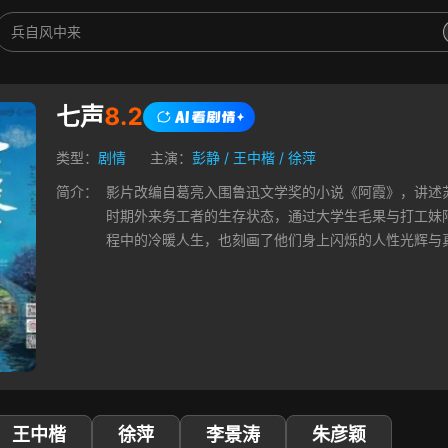
七声
8.2
类型：
剧情
主演：
彭静
/
王中楷
/
徐萍
简介：
影片改编自葛亮入围鲁迅文学奖的小说《阿霞》，讲述
时期外来务工者的生存状态，通过大学生毛果与打工妹
程中的冷暖人生，也刻画了他们身上闪烁的人性光辉与
王中楷
徐萍
李景涛
朱彦颖