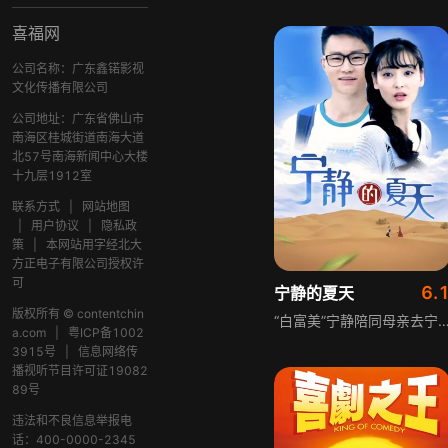
喜福网
公司名称：广东鑫锘影视
文化传播有限公司
公司地址：广东省佛山市
南海区桂城街道南海大道
北57号南海新闻中心大楼
十九层1912室
联系方式
|
网站地图
|
用户协议
|
隐私政
策
|
本网站用字经北大
方正电子有限公司授权许
可
6.
宁静的夏天
版权所有 © contentchin
“白富美”宁静陪同母亲去宁夏旅游，途中遇碰瓷笨贼，导游夏天因被宁静投诉成“流氓”，后因母亲走失，两人陷入无休止“掐架”，又收到不明身份者的勒索短信，沿线索展开寻人。走访中发现母亲曾在宁夏生活七年，最终找到母亲插队的金山乡，遇见母亲的初恋杨青老师，得知母亲
a.com
|
粤ICP备1002
3915号
|
信息网络传
播视听节目许可证19082
89号
违法和不良信息举报电
话：400-0000-2345