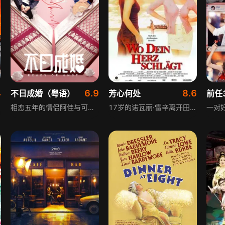
4
6.9
8.6
不日成婚（粤语）
芳心何处
前任
相恋五年的情侣阿佳与可怡，因“结婚”一事爆发严重感情危机。可怡将结婚视作爱情的终极证明，阿佳却把结婚当成爱情的坟墓。为此两人各出奇招，上演了Cosplay、午夜示好、赴澳门出行等一系列闹剧，一场围绕婚恋观念的男女情感博弈就此展开。就在阿佳以为成功摆脱“结婚陷阱”时，可怡身上却发生了意外状况，让两人的关系再度陷入未知。
17岁的诺瓦丽·雷辛离开田纳西的拖车屋，前往加利福尼亚寻找新生活。在俄克拉荷马，怀孕的她遭男友抛弃，因没钱躲在当地沃尔玛生下孩子，成为当地“名人”。她决定把这里当作新家，与一位图书管理员产生真挚恋情，在陌生的城市里，她开启了全新的人生篇章。