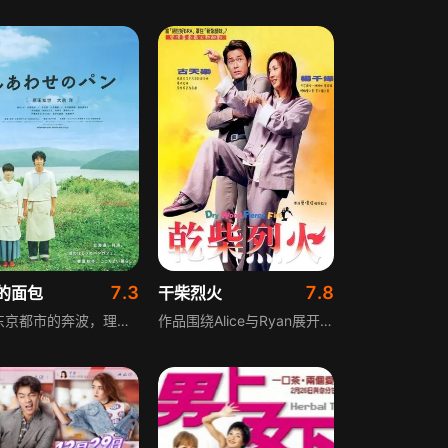
7.3
7.8
的面包
干柴烈火
厌倦东京都市的奔波，理绘与丈夫移居北海道月浦，经营面包咖啡店Máni。这里见证了诸多故事：受伤的青年男女萌生情愫，父女在店中寄托对逝去亲人的思念，病入膏肓的老人在此品味人生。四季流转，面包与咖啡的香气里，交织着人间的爱与离别。
作品围绕Alice与Ryan展开都市情感故事，Alice其貌不扬却心地善良，家中四代开设跌打馆，身为记者的她还精通中医术。因效力的《淑女》杂志被《绅士》杂志收购，Alice结识了该杂志副主编Ryan，Ryan外表英俊潇洒，实际身体虚弱。两人最初存在误会，冰释后成为朋友，Alice悄悄喜欢上Ryan，毫不知情的Ryan却告诉Alice自己对名作家Michelle一见钟情，身为Michelle忠实读者的Alice开始帮Ryan追求梦中情人，自己则默默守候在Ryan身边。