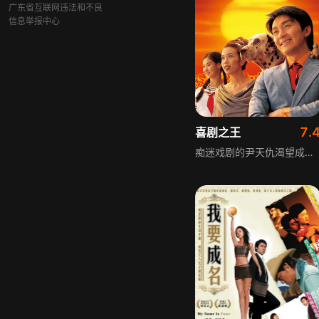
广东省互联网违法和不良
信息举报中心
7.
喜剧之王
痴迷戏剧的尹天仇渴望成为演员，日常除了跑龙套，还在街坊福利会开设演员训练班。柳飘飘前来学习表演，尹天仇指导她的过程中，发现她有不愉快的感情经历，相处中柳飘飘对尹天仇渐生情愫。尹天仇饱受白眼后得到大明星杜娟儿认可，被提携为新戏男主角，却意外被换角，沮丧不已。片场卧底警员身份暴露，尹天仇机缘巧合帮忙破案，之后依旧活跃在街坊福利会的演员训练班里。