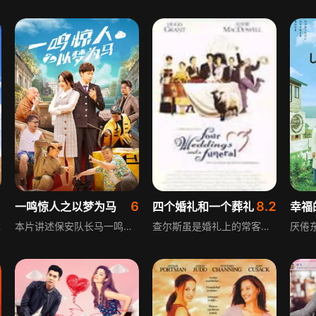
1
6
8.2
一鸣惊人之以梦为马
四个婚礼和一个葬礼
幸福
的过往，宁静与夏天这对欢喜冤家也由厌生爱，终成眷属。
本片讲述保安队长马一鸣梦中与专门曝光物业负面新闻的女记者业主易佳人换身体验，由梦境得到启发，以梦想为动力，与易佳人共同经历业主与物业的种种冲突，换位思考，从对方立场和思维化解过去未能解决的矛盾，最终在现实中获得圆满结局，充满奇幻色彩与温情。
查尔斯虽是婚礼上的常客，却对结婚怀有莫名疑惧。某个乡村婚礼上，他对美国姑娘凯瑞一见倾心，不顾朋友大嚼有关她的诸多是非，与她共度了美好的一夜。次日，凯莉一声不响地回了美国，查尔斯被搞得心神不宁。两月过去，伦敦某个婚礼上，两人又相遇，但凯瑞正准备结婚，不过在她的主动下，两人再次共度良宵。又一月，查尔斯收到凯瑞的结婚请柬，挑礼物时，他再与凯莉相遇，对方向他讲起自己的风流韵史，搞得查尔斯很想开口同她求婚。垂头丧气地参加完凯瑞的婚礼后，查尔斯接受了他并不爱的女孩的表白，而直到某次葬礼的来临，“爱你在心口难开”的他才决定鼓足勇气向又一次遇见的凯瑞表白爱意。