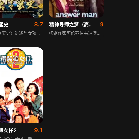
8.7
9
蜜史
精神导师之梦（高清爱上单身妈妈）
《唐宫蜜史》讲述胖女孩欲桓虽身材圆润、不受男生喜欢，却乐观开朗，敢于面对生活。一次意外让她穿越回唐朝，邂逅疼她的寿王李瑁，首次感受爱情的她成为寿王妃。武惠妃逝世后，寿王夫妇拜见唐玄宗，玄宗对欲桓一见钟情，身为儿子妃子的她，陷入玄宗与寿王的争夺，董贵妃也卷入其中，一场夺桓之战就此拉开。
畅销作家阿伦菲伯书迷满天下，却只想独自过不受打扰的生活，他的秘密身份被热情书商揭开，还因此与两位美丽女子交往。随着阿伦逐渐打开心防，他必须面对自己的过去，坦承自己并不如书中所写的那般睿智，在与他人的相处中重新认识自我，也逐渐理解生活的真谛。
9.1
追女仔2
坚叔和两个伙计经营着一家惨淡的汽车行，他的侄子阿备头脑灵活。一次偶然，阿备喜欢上邻居十三妹的学生宝珠。为追求宝珠，他带着坚叔等人，和十三妹的学生们一起拍了部短剧，演出后大受欢迎。这时，电视台看中阿备的才华，打算招他入职，而阿备的爱情，也面临着新的选择。