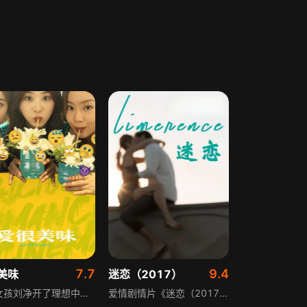
7.7
9.4
美味
迷恋（2017）
普通女孩刘净开了理想中的餐厅，经营现状却让她动摇；漂亮女孩方欣想证明自己不是“花瓶”，意外怀孕打乱节奏；强势女孩夏梦习惯赢，却未学会接受输。生活总有麻烦，但姐妹是彼此的底气，哪怕不完美，她们也是最完美的姐妹。影片延续剧版故事，由原班人马打造，展现都市女性的成长与情谊。
爱情剧情片《迷恋（2017）》讲述心怀梦想的自由派画家，为追求艺术事业搬到加州威尼斯的故事。她在这里结识了魅力十足的画廊导演，并陷入热烈的情感纠葛。这段关系让她深刻体悟到亲密关系的真谛：承诺是需要主动选择的，而真正的爱情并非理所当然，是一段关于成长与情感认知的细腻刻画。