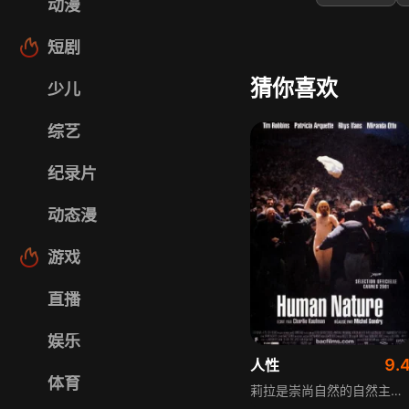
动漫
短剧
猜你喜欢
少儿
综艺
纪录片
动态漫
游戏
直播
娱乐
9.
人性
体育
莉拉是崇尚自然的自然主义者，男友内森是教条主义者，两人性格和生活理念迥异，艰难维系的爱情因帕弗的出现打破平衡。帕弗从小随父亲生活在深山，外表和内心都似“野人”，内森兴致勃勃要在他身上开展计划，莉拉却陷入犹豫矛盾，在被压抑的真性情与多年感情间艰难抉择。