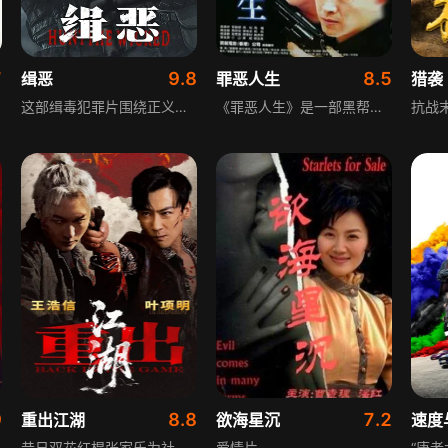
7
9.8
8.5
缉恶
罪恶人生
猎袭
这部缉毒犯罪片围绕正义与邪恶的较量展开，讲述缉毒警察黄铭金（金sir）与“神秘人”魏云周，通过完全不同的手段和方式，在相互之间的谋算与角力过程中，撕开了城市粉饰太平的面纱，揭露幕后黑手“隆王”编织的地下毒网，最终以正义之利剑铲除黑暗、终见曙光的故事，展现了缉毒警察的无畏与坚守。
《罪恶人生》是一部黑帮犯罪动作片，讲述黑帮混混雷锋野心很大，在阿标、肥仔和金勇谈判伪钞版面交易时，雷锋突然持枪逼他们交出伪钞版面，更将肥仔杀死。三爷得知后怒骂雷锋黑吃黑，命金勇对付雷锋抢回版面。雷锋只得到半面伪钞版面，另半面在金爷手上，他决定找金爷合作，黑帮掀起风波，警方借机将其一网打尽。
9
8.8
7.2
重出江湖
欲海星沉
速度
昔日双花红棍张家乐为社团平乱误致恋人Gigi身亡，入狱八年后金盆洗手，在石澳开酒吧结识洁荷；然江湖未息，坐馆荣哥遭义子火山暗算，仇杀与权斗再起，家乐在守护所爱与彻底抽身之间艰难抉择，最终引向宿命对决。影片围绕江湖恩怨、兄弟情义与爱恨纠葛展开，展现了黑道世界的残酷与人性的挣扎，刻画了人物在命运洪流中的无奈与抗争。
爱情片