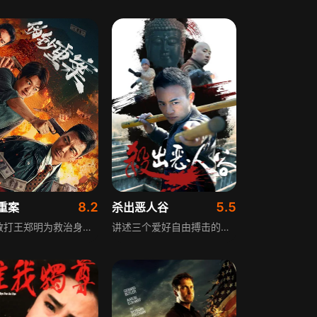
8.2
5.5
重案
杀出恶人谷
退役散打王郑明为救治身患重病的女儿，意外卷入一起伪钞案件，与负责该案的刑警谢家同展开一场猫鼠游戏。随着调查深入，案件背后的伪钞集团逐渐浮出水面，以乔大祥为首的犯罪团伙手段狡猾，势力庞大。在正邪交锋的过程中，原本立场对立的郑明与谢家同，逐渐发现了案件中更深层的关联，最终两人放下隔阂，联手合作，成功捣毁了这个危害社会的伪钞集团，将犯罪分子绳之以法。
讲述三个爱好自由搏击的年轻人，分别是自以为是的富家子弟、真正的功夫高手、性格开朗的单纯女孩，相约到人迹罕至的恶人谷探险旅游。途中他们偶遇两个犯罪团伙正在违法交易国家文物，为维护法律正义，在手机信号被屏蔽、与外界隔绝的情况下，三个年轻人勇敢地和犯罪团伙展开殊死搏斗，最终守护正义。