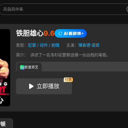
铁胆雄心
9.6
类型：
犯罪
/
动作
/
剧情
主演：
理查德·诺顿
简介：
讲述了一名洛杉矶警察追捕一伙凶残的毒贩。
新爱奇艺
付费
立即播放
诺顿