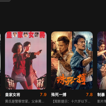
8
7.9
7.8
皇家女将
殊死一搏
制暴
黄氏是警察世家，父亲黄二牛和子女都任职警队，二牛因公殉职后，子女在黄老太带领下继续效力皇家香港警察。六儿媳高丽萍是高级警务人员，因工作和私人原因遭黄家女儿不满，丈夫黄辉夹在中间为难，黄老太却很喜欢她并盼其传宗接代。警方获报越南仔要打劫夜总会，行动因大女儿黄家玲冲动失误，还引发姑嫂冲突，后续越南仔更杀害了黄家老六。
【观影提示：十六岁以下观众禁止观看】太平洋某岛，非法人蛇组织在海外绑架、诈骗中国人。为营救出被绑架的养女，平日沉默寡言的老陈，不惜揭露自己隐瞒十五年的秘密往事，和当地年轻警察阿灿携手，对抗庞大的犯罪集团与黑恶势力，展开一场关乎生死的决战，在绝境中为救出亲人拼尽全力。