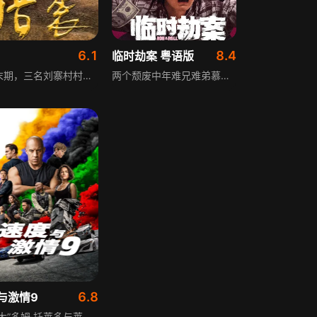
6.1
8.4
临时劫案 粤语版
抗战末期，三名刘寨村村民为护西汉金错刀钥匙牺牲。2018年，鹏城考古出土王莽宝藏图，涉黑集团老大隐狼与老董争夺开启宝藏的三把钥匙，去深圳寻亲的留守儿童大龙、陈宝、小胖卷入漩涡，成为双方争斗核心。警方开展“猎袭”行动，激烈战斗后罪恶被惩，却还有更大阴谋袭来。
两个颓废中年难兄难弟慕蓉辉、笠水计划实施抢劫，却意外被悍匪梅蓝天搅局，阴差阳错间三人临时组队，却发现目标钱款早已被他人捷足先登。一时间各人心怀鬼胎、互相算计，与此同时女警探姜姐将三人锁定，枪战、抢钱的冲突一触即发，这场临时拼凑的劫案最终谁能生还、谁将落网充满悬念。
6.8
与激情9
“唐老大”多姆·托莱多与莱蒂、儿子小布莱恩过上远离纷争的平静生活，但危机始终潜藏。为保护所爱之人，他不得不直面过往，和伙伴们应对一场影响世界的阴谋，遭遇前所未有的强敌——顶尖杀手兼高能车手雅各布，而此人竟是多姆失散多年的亲弟弟，亲情与责任的考验接踵而至。