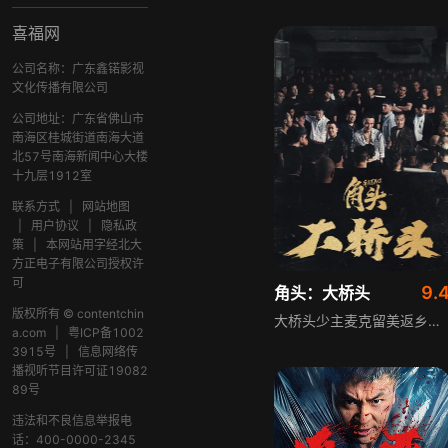
喜福网
公司名称：广东鑫锘影视
文化传播有限公司
公司地址：广东省佛山市
南海区桂城街道南海大道
北57号南海新闻中心大楼
十九层1912室
联系方式
|
网站地图
|
用户协议
|
隐私政
策
|
本网站用字经北大
方正电子有限公司授权许
可
9.
角头：大桥头
版权所有 © contentchin
大桥头少主麦克留美返乡，他不满父亲KO桑的保守作风，执意以激进方式整合地下势力。麦克扩张产业、抢夺地盘，又因旧怨报复北城乃至联手他人挑衅三大老牌帮派。各方势力随即结成联盟围剿大桥头，帮派混战全面爆发。KO桑事后识破这是南部东门帮喜爷的借刀杀人之计，为保全自身势力，他逼迫麦克流亡海外后割地求和，大桥头自此元气大伤。
a.com
|
粤ICP备1002
3915号
|
信息网络传
播视听节目许可证19082
89号
违法和不良信息举报电
话：400-0000-2345