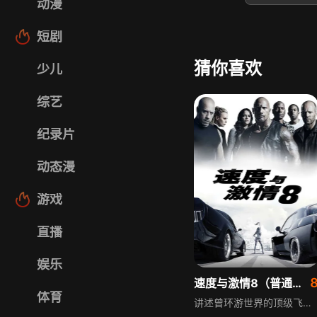
动漫
短剧
猜你喜欢
少儿
综艺
纪录片
动态漫
游戏
直播
娱乐
速度与激情8（普通话）
体育
讲述曾环游世界的顶级飞车家族，多米尼克与莱蒂共度蜜月，布莱恩与米娅退出赛车界，众人生活渐趋平淡。此时神秘女子Cipher出现，打破了这份宁静，将整个家族卷入信任与背叛的危机，迫使他们再次集结，面对前所未有的挑战，在生死考验中坚守情谊，对抗强大的敌人。