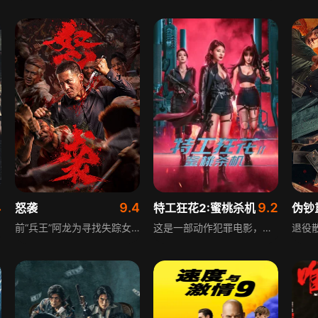
4
9.4
9.2
怒袭
特工狂花2:蜜桃杀机
伪钞
前“兵王”阿龙为寻找失踪女儿，孤身潜入血腥犯罪园区。从诈骗园区到器官黑市，他孤身对抗整个血腥系统，历经重重危险，最终与幕后Boss昆麦展开生死决战，用行动诠释父爱与正义。
这是一部动作犯罪电影，为系列续作。TNT犯罪组织为侵入全球金融系统，绑架了AI专家方力。方力的妻子雅美是已归隐的前ATO特工，为解救丈夫重新加入组织。组织头目索尔派冷血杀手蜜桃追杀雅美，阻挠营救行动。雅美层层突破阻碍，成功营救丈夫，并将杀手蜜桃抓捕归案，让其接受法律制裁。