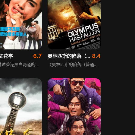
6.7
8.4
红花亭
奥林匹斯的陷落（普通话）
影片讲述香港黑白两道的恩怨情仇，全兴社黑帮老大的独生女王凤仪与警方督察吕建达是一对恋人，两人因分属不同阵营，感情常因立场问题产生摩擦。同时，重案组的另一位督察钟秋月也暗恋着王凤仪，三人之间形成微妙的关系，经常出现复杂的情感纠葛场面。
《奥林匹斯的陷落（普通话）》曾被描述为“白宫版《虎胆龙威》”。影片讲述一伙装备精良的恐怖分子攻占白宫，局势危急，一名孤身作战的超强特工临危受命，在实力悬殊的不利局面下，展开艰难的营救行动，最终成功解救被劫持的总统，捍卫了美国的国家尊严与核心安全。