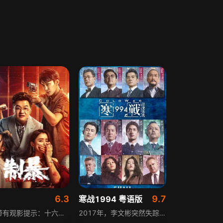
6.3
9.7
寒战1994 粤语版
影片带有观影提示：十六岁以下观众禁止观看。故事讲述某集团董事长成杰蓄意强暴其公司女员工韩梅并将其伤害至植物人，事后他携妻子对媒体谎称是对方勾引自己以扭转舆论。韩梅的姐妹、女警邱一昭坚信成杰说谎并开启调查，面对人面兽心的凶恶对手，她为姐妹也为正义，决意与对方死磕到底。
2017年，李文彬突然失踪，与此同时，蔡元祺在英国惨遭暗杀。为此，刘杰辉向简奥伟寻求协助，开启了一份1994年的神秘档案。1994年，香港回归前夕，政治部即将解散。一宗富商绑架案，让热血正义的李文彬与冷血野心家蔡元祺，在警界掀起一场暗潮涌动的权力较量。英方、警队、富商、黑道四方势力卷入其中互相博弈，香港迎来了新一轮权力洗牌，并为2017年的寒战风波埋下了伏笔。