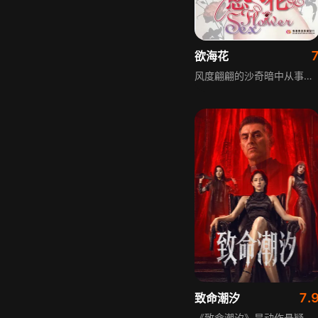
欲海花
风度翩翩的沙奇暗中从事走私贩毒及军火买卖的不法勾当，一次黑吃黑拼杀后与杜老板势不两立。夜总会艳星罗娜遇旧识男友李浩旧情复炽，却因被沙奇控制成犯罪工具无法脱身。李浩欲带罗娜逃走被抓回，后结识富正义感的美琳，美琳相助时被识破遭强暴，沙奇欲灭口时杜老板寻仇火拼，二人趁机逃脱，最终警方赶到将沙奇一伙一网打尽。
7.
致命潮汐
《致命潮汐》是动作悬疑电影，三年前，杀手潮汐因拒绝执行灭口命令背叛组织，死里逃生后，她化名明慧，与失明的妹妹明珠隐居小城经营咖啡馆。一次意外暴露了她的行踪，旧日同伴循迹而来，明珠被卷入追杀；为了救出妹妹，潮汐不得不重返杀局，她隐瞒多年的身份在枪火交锋中被彻底揭开。