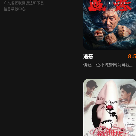
广东省互联网违法和不良
信息举报中心
8.
追恶
讲述一位小城警察为寻找失踪的女大学生，孤身一人千里追凶，意外卷入一场厮杀火并之中，面对残暴冷漠的人贩团伙和杀伐果断的夜总会犯罪集团，他毫不退缩，与对方展开了一场惨烈的殊死搏斗，在追凶过程中直面罪恶与危险，坚守正义底线。