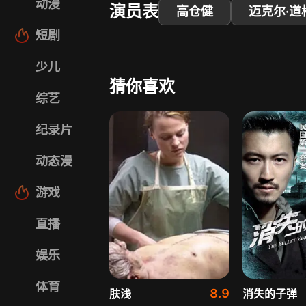
动漫
演员表
高仓健
迈克尔·道
短剧
少儿
猜你喜欢
综艺
纪录片
动态漫
游戏
直播
娱乐
体育
8.9
肤浅
消失的子弹