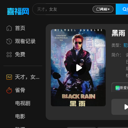
首页
黑雨
观看记录
类型：
犯
免费
简介：
天才，女友
新爱
雀骨
电视剧
电影