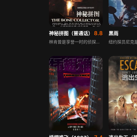
8.8
神秘拼图（普通话）
黑雨
林肯曾是享誉一时的侦探，破案无数，因公务全身瘫痪后便将自己封闭起来。纽约发生神秘碎尸案，凶手故意留证据挑战警方，林肯受警方邀请帮忙，起初拒绝，看到案情后产生兴趣。巡逻警艾米利亚在最后一次巡逻中发现被肢解的尸体，她的大胆推测不被同僚认可，但其敏感勇敢得到林肯赏识，两人合作调查，发现杀手有暴力倾向且作案前会周密安排，能否捉拿凶手成谜。