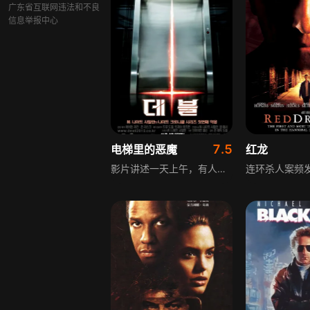
广东省互联网违法和不良
信息举报中心
7.5
电梯里的恶魔
红龙
影片讲述一天上午，有人坠楼摔死在货车上，警探博登调查发现第一现场在附近大厦。与此同时，该大厦一处电梯故障悬停在20层，三男两女被困，维修人员无法解决问题。封闭电梯里，五人因被困情绪焦躁争执，灯熄灭十几秒后，一名女郎背部受伤流血，保安报警。博登赶赴监控室欲救人时，电梯灯再次熄灭，灯亮后一名男子被杀害，凶手似乎就在剩下四人之中。