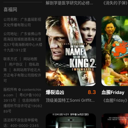
解剖学是医学研究的必修课，二十八岁的莉奥对解剖学一直充满了浓厚的兴趣。接触解剖学之后，莉奥遇到了一系列古怪的事情。之后，莉奥的男朋友麦克斯突然死亡，鉴定结果麦克斯死于自杀。莉奥不相信麦克斯会自杀，震惊之余，誓要查出事情真相。莉奥发现事情似乎与非法走私器官有关，这个野心勃勃的计划似乎与一位野心勃勃的教授有关
喜福网
公司名称：广东鑫锘影视
文化传播有限公司
公司地址：广东省佛山市
南海区桂城街道南海大道
北57号南海新闻中心大楼
十九层1912室
联系方式
|
网站地图
|
用户协议
|
隐私政
策
|
本网站用字经北大
方正电子有限公司授权许
可
版权所有 © contentchin
8.3
爆裂追凶
血腥Friday
a.com
|
粤ICP备1002
顶级美国特工Sonni Griffith必须保护一名穿越欧洲的证人，过程充满火爆、刺激与紧张，挑战心理极限。剧情围绕信任与真相展开，涉及法网内外的复杂关系，神秘的鬼巫师加利安相关事件暗藏危机，有人侥幸从险境逃生，却又落入加利安的掌控之中，局势愈发凶险。
3915号
|
信息网络传
播视听节目许可证19082
89号
违法和不良信息举报电
话：400-0000-2345