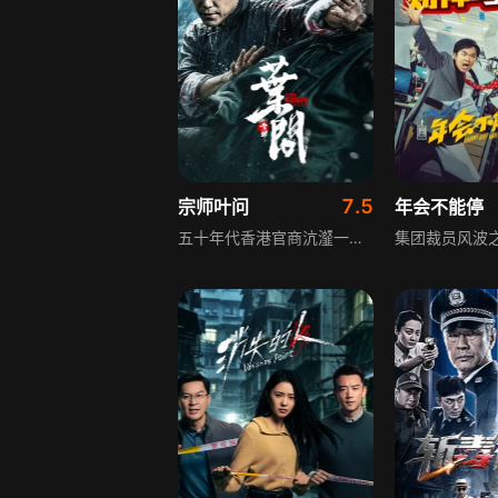
7.5
宗师叶问
年会不能停
五十年代香港官商沆瀣一气。英商勾结黑帮强拆工厂压榨劳工，叶问挺身仗义执言，遭多方联手构陷，蒙谋杀罪入狱。狱中黑帮步步设局加害，危机四伏。身陷绝境的叶问既要对抗层层杀机，更需寻证自证清白，艰难破局洗去冤屈。