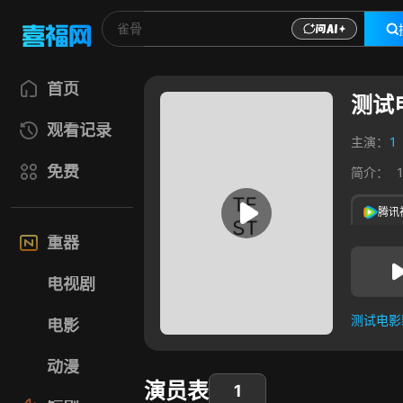
首页
测试
观看记录
主演：
1
免费
简介：
腾讯
重器
电视剧
测试电影
电影
测试电影
动漫
演员表
1