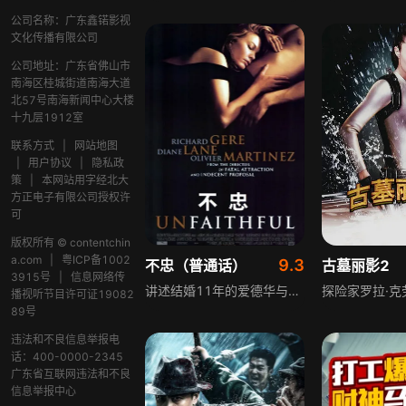
公司名称：广东鑫锘影视
文化传播有限公司
公司地址：广东省佛山市
南海区桂城街道南海大道
北57号南海新闻中心大楼
十九层1912室
联系方式
|
网站地图
|
用户协议
|
隐私政
策
|
本网站用字经北大
方正电子有限公司授权许
可
版权所有 © contentchin
a.com
|
粤ICP备1002
9.3
不忠（普通话）
古墓丽影2
3915号
|
信息网络传
讲述结婚11年的爱德华与康妮本是旁人艳羡的一对，育有8岁儿子，平淡日子满是美满，可一成不变的生活让康妮渐生厌倦。她邂逅神秘男子后深陷婚外情，不断向丈夫撒谎，不知不觉陷入危险。爱德华发现妻子异样后，迫切想知晓不忠细节，得知越多越痛苦，随后偷偷约见妻子情人，家庭关系与个人命运都将迎来巨变。
播视听节目许可证19082
89号
违法和不良信息举报电
话：400-0000-2345
广东省互联网违法和不良
信息举报中心