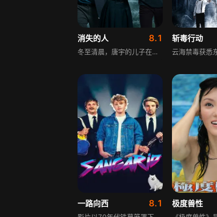
8.1
消失的人
斩毒行动
冬至清晨，唐宇的儿子在楼梯间离奇失踪。隔壁单元，嗜赌的严午为冒领养老金藏匿父亲尸体。半年前，独居女孩林雨彤家中遭入室侵犯，凶手不知所踪。三条看似无关的线索在同一栋老楼内渐次交织，随着唐宇的疯狂搜寻与林雨彤的暗中排查，层层疑云被揭开，人性暗面与真相相继浮出水面。
8.1
一路向西
极度兽性
影片以70年代铁幕笼罩下的爱沙尼亚为背景，讲述三个中二青年倒卖西方物资的故事，他们的生意本过得滋润，却因一次偶然变故即将被政府查处。本就对西方世界充满幻想和好奇的三人，干脆决定穿过铁幕偷渡到瑞典，万万没想到，三人还没来得及亲吻资本主义的土地，就遭到了现实的连续暴击。影片融合年代、冒险、喜剧元素，展现特殊时代背景下青年的荒诞经历与成长，充满黑色幽默与现实反差，呈现出独特的时代印记与人文气息。