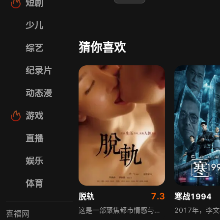
短剧
少儿
猜你喜欢
综艺
纪录片
动态漫
游戏
直播
娱乐
体育
7.3
脱轨
寒战1994
这是一部聚焦都市情感与现实困境的故事。潘龙与简丹同居多年，虽无结婚证却如同夫妻，一起打拼事业。待公司稳定后，二人想要孩子却久未成功。简丹检查后身体适合受孕，潘龙却因过往初恋女友的事，坚信自己没问题。简丹偷偷检查后发现潘龙患无精症，不敢告知。一次，她在街上看到与潘龙长相一模一样的光头男，便想借此“借精”。然而，这个光头男本有幸福家庭，却因这场意外发现了妻子的不堪秘密，故事走向出人意料。
喜福网