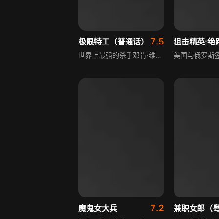
7.5
极限特工（普通话）
狙击精英:绝
世界上最强的杀手邓肯·维兹拉，绰号“黑凯撒”，即将退休，但前雇主认为他会成为公司的累赘。迫不得已的他只能重操旧业，对抗一伙年轻、敏捷、残忍的杀手。为了干掉邓肯，这伙杀手将不择手段，一场激烈的生死对决即将展开，充满紧张刺激的动作场面与情节冲突。
7.2
魔鬼女大兵
兼职女郎（