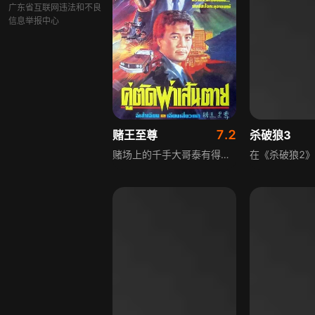
广东省互联网违法和不良
信息举报中心
7.2
赌王至尊
杀破狼3
赌场上的千手大哥泰有得力手下徐强及段志勇，一次赌局中两人助泰骗取彪叔巨款并私分部分，种下祸根。少女Ice Chan误会勇为泰之子，为报杀父之仇借意亲近勇，勇以为有艳遇，陈父与泰曾是沙煲兄弟，因赌局失手被泰杀害，Ice避至美国练得好身手返港对付泰，勇与Ice来往、强欲移民引发泰不满，泰告知彪叔合作除去二人，强重伤、勇被俘不治，勇死前将录影带交予强转交警方，最终Ice等击倒泰，警方将恶徒拘捕。