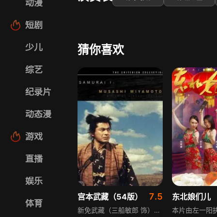
动漫
短剧
少儿
猜你喜欢
综艺
纪录片
动态漫
游戏
直播
娱乐
7.5
宫本武藏（54版）
东北娘们儿
体育
新免武藏（三船敏郎 饰）与好友本位田又八（三国连太郎 饰）为出人头地，参加了关原之战，但武藏这一方遭遇惨败。两个人逃亡途中迷路，幸得阿甲（水户光子 饰）和朱实（冈田茉莉子 饰）母女相救。武藏拒绝了阿甲的求爱，独身返回故乡美作，又八则抛弃老家的爱人阿通（八千草薰 饰），与阿甲结合。 武藏强闯关卡被官兵通缉，又八的母亲亦因为看不到儿子愤恨不已，武藏成了众矢之的。关键时刻僧人泽庵（尾上九郎又兵卫 饰）搭救武藏，将其吊在树上磨练意志。一代宗师宫本武藏开始经历人生第一个磨难……