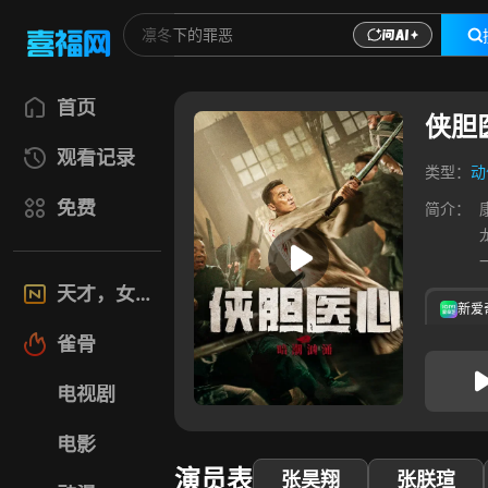
首页
侠胆
观看记录
类型：
动
免费
简介：
天才，女友
新爱
雀骨
电视剧
电影
演员表
张昊翔
张朕瑄