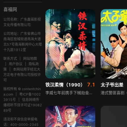
喜福网
公司名称：广东鑫锘影视
文化传播有限公司
公司地址：广东省佛山市
南海区桂城街道南海大道
北57号南海新闻中心大楼
十九层1912室
联系方式
|
网站地图
|
用户协议
|
隐私政
策
|
本网站用字经北大
方正电子有限公司授权许
可
7.1
铁汉柔情（1990）
太子爷出差
版权所有 © contentchin
李威七年前携手下械劫金行，事败被捕，又因枪伤警探被判监禁七年，此事令家人备受拖累，其父郁郁而终，妹妹误入歧途，弟弟远走他乡。七年后李威出狱，痛改前非以开的士为业，却未得到弟弟原谅，还偶遇成为女干探的旧街坊阿May。旧日手下仍有求于他，引发与载伟的冲突，当年被枪伤的警探泰国基也怀恨在心。李威与阿May感情渐深，阿May发现他的过往后坚信他不会重蹈覆辙，最终李威遭泰国基和载伟陷害，弟弟遇害，恶人终被特警击毙。
a.com
|
粤ICP备1002
3915号
|
信息网络传
播视听节目许可证19082
89号
违法和不良信息举报电
话：400-0000-2345