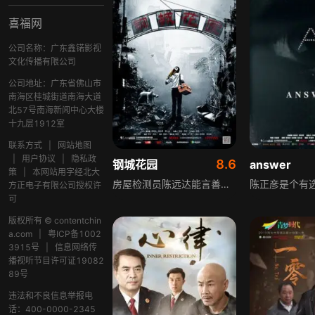
喜福网
公司名称：广东鑫锘影视
文化传播有限公司
公司地址：广东省佛山市
南海区桂城街道南海大道
北57号南海新闻中心大楼
十九层1912室
联系方式
|
网站地图
|
用户协议
|
隐私政
8.6
钢城花园
answer
策
|
本网站用字经北大
房屋检测员陈远达能言善辩，解决一栋住宅危楼纠纷后，遇到钢城花园住户郑先生。郑先生请陈远达为自己多年未检测的房子做鉴定，曾同住钢城花园的陈远达答应。两人驱车前往，却发现郑先生的房子早已在多年前倒塌，这场看似普通的鉴定背后，牵扯出过往的秘密与未知的故事。
方正电子有限公司授权许
可
版权所有 © contentchin
a.com
|
粤ICP备1002
3915号
|
信息网络传
播视听节目许可证19082
89号
违法和不良信息举报电
话：400-0000-2345