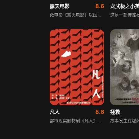
8.6
露天电影
龙武极之小
微电影《露天电影》以国家农村电影放映工程为题材，讲述老放映员老余头一生默默奉献电影事业，坚守岗位不为名利所惑，在二十多分钟的剧情里，用简练跌宕的情节，最终赢得儿孙支持与群众尊敬，诠释无私敬业的价值观，展现农村公益电影放映这一民生工程扎根农村、惠及百姓的生命力。
8.6
凡人
拯救
都市现实题材剧《凡人》讲述新入职场的吕小溪每天包里装两双鞋，先穿平底鞋挤公交地铁，到公司换山寨爆款高跟鞋，在公司是无人注意的小透明，只有社交账号上过着白领体面生活。她新合租室友倪娜是初入行小演员，拥有吕小溪梦寐以求的一切，两人同住屋檐下，倪娜的生活作风总给吕小溪带来麻烦和冲突，吕小溪一面不屑倪娜的浮夸，一面又难以启齿地羡慕她，两个女生开始了不可言说的故事。