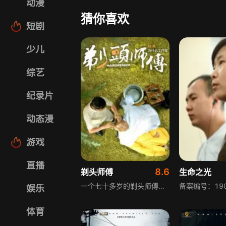
动漫
猜你喜欢
短剧
少儿
综艺
纪录片
动态漫
游戏
直播
8.6
剃头师傅
生命之光
一个七十多岁的剃头师傅去世后，他四十多岁的儿子，不想再和父亲一样继续做剃头师傅了，于是答应邻里最后为大家剃一次头。但他为其中一位顾客剃头后，没过几天就去世了。之后，剃头师傅的儿子，看到顾客的儿子找到了他父亲给他留的遗产后，剃头师傅的儿子也去寻找父亲为自己留下的遗产，最后在床底下的一个小铁盒中，找到了他父亲每年生日为他剃下的头发的故事。
娱乐
体育