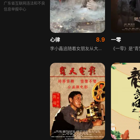
广东省互联网违法和不良
信息举报中心
8.9
心律
一零
李小鑫追随着女朋友从大城市来到了小县城，参加省检察院的公务员考试，成为了锡林县人民检察院的一名检察官，但因为对县城生活的不适应，萌生退意，在工作和感情上遇到双重危机。他打算在离开之前，好好办理一起案件，证明自己的能力。但因为一时大意，没有严格规范司法，在和同事外出取证时，李小鑫被涉案人设下陷阱，掉进圈套。小鑫对自己的大意行为认识不够，觉得自己倒霉，对院里给他的处罚有抵触，县反贪局副局长、老检察官祝一凡是小鑫的领路人，在他的办公桌玻璃板下一直压着111.3块钱的旧版人民币。小鑫很好奇。但祝一凡说等到他真心理解检察工作的时候，才会告诉他这里面的故事……小鑫事件不但给他自己带来麻烦，更使祝一凡负责的这起反腐案件陷入了困局。但是，有着丰富办案经验的祝一凡，另辟蹊径，化被动为主动，用言传身教的方式让李小鑫理解了检察工作的意义……