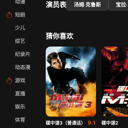
动漫
演员表
汤姆·克鲁斯
宝拉
短剧
少儿
猜你喜欢
综艺
纪录片
动态漫
游戏
直播
娱乐
体育
9.1
碟中谍3（普通话）
碟中谍2