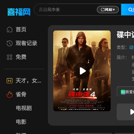
首页
碟中
观看记录
类型：
动
免费
简介：
天才，女友
新爱
雀骨
电视剧
电影