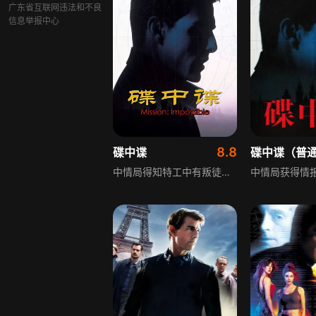
广东省互联网违法和不良
信息举报中心
8.8
碟中谍
碟中谍（普
中情局得知特工中有叛徒要出卖东欧特工名单，特工头目吉姆策划行动，伊森所在小组却中埋伏，除伊森和吉姆妻子克莱尔外全部遇难。伊森因账户莫名多12万美金被指为内鬼，他只能独自行动，联系买家麦克斯，答应偷出名单交换内鬼名字。