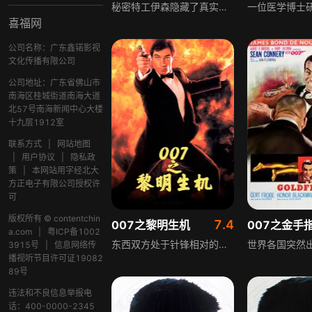
秘密特工伊森隐藏了真实身份，准备和女友安心生活。这时，他突然接到了上级的电话。超市接头时，同僚向他传达了新的任务命令。任务中，他和黑人老搭档以及两位女将林赛和珍并肩作战，在攻入某大厦寻找一个名叫“兔子腿”的证物时，不幸中了埋伏，结果林赛当场阵亡。因为被控失职，汤姆身心背负了巨大的痛苦，在跟上司闹翻之后，他执着地追查着这起事故的起因，却在死者遗留的秘密视频中发现了一个惊天大秘密。
喜福网
公司名称：广东鑫锘影视
文化传播有限公司
公司地址：广东省佛山市
南海区桂城街道南海大道
北57号南海新闻中心大楼
十九层1912室
联系方式
|
网站地图
|
用户协议
|
隐私政
策
|
本网站用字经北大
方正电子有限公司授权许
可
版权所有 © contentchin
7.4
007之黎明生机
007之金手
a.com
|
粤ICP备1002
东西双方处于针锋相对的奇妙情势，KGB内部有些人为私利搞出一系列阴谋，首先是科斯柯夫假向西方投诚，道出KGB准备进行名为特务飞龙的计划，目的是消灭00组特工。007怀疑其动机，伪装刺杀后查出科斯柯夫与军火贩子用购买军火的货款走私毒品，最终得到反政府武装支持，炸毁毒品，让科斯柯夫的计划彻底破产。
3915号
|
信息网络传
播视听节目许可证19082
89号
违法和不良信息举报电
话：400-0000-2345