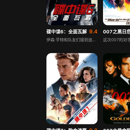
9.4
碟中谍6：全面瓦解
伊森·亨特和队友们接到追回三枚大杀伤性核武器的任务，眼看任务即将完成，为了挽救队友卢瑟的生命，三枚核武器被人趁机带走。中情局负责人斯隆女士调来手下得力干将沃克，让他监督伊森·亨特完成追回核武器的任务。期间女特工伊尔莎突然出现，伊森·亨特逐渐发现，自己要面对的不仅是恐怖分子，还有潜藏在政府部门的内鬼，局势变得愈发复杂危险。