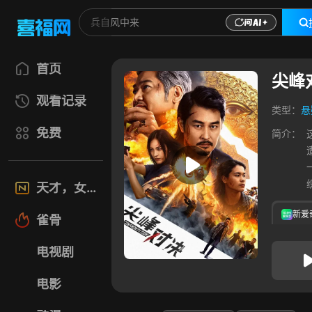
首页
尖峰
观看记录
类型：
悬
免费
简介：
天才，女友
新爱
雀骨
电视剧
电影