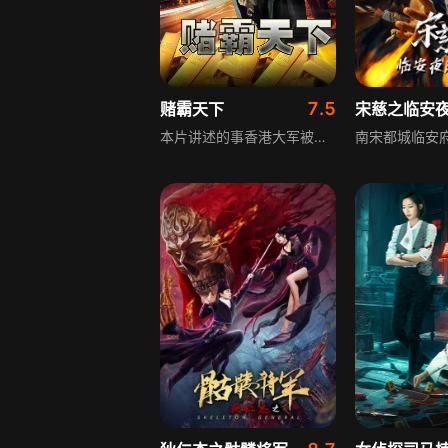
7.5
赌霸天下
宋慈之临安
本片讲述的事香港大军被赌侠打败后逃到大陆，失去超能力的大军遭到了仇家追杀，在逃亡的过程中被谢泽的父亲谢天华救下，两人成为兄弟，刘青儿是高进的私生女，刘青儿同父异母的弟弟刘浩山陷入了谢泽的圈套，谢泽心狠手辣硬是将浩山的手砍下，刘青儿决定与好友barry和温友华一同前往山城救出自己的弟弟，熟知，一场更大的阴谋笼罩在他们周围......