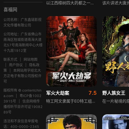
以江西樟树四大药都之一为背景的历史剧情片，讲述清末民初樟帮帮主秦禾君因秘密会议被叛徒出卖牺牲，十五年后其子秦玉栋回镇寻仇，层层剥茧找出杀父仇人虞万之，破获其假药阴谋，却因恋人是仇人之女陷入爱恨抉择，展现樟帮传承与家国情怀。
喜福网
公司名称：广东鑫锘影视
文化传播有限公司
公司地址：广东省佛山市
南海区桂城街道南海大道
北57号南海新闻中心大楼
十九层1912室
联系方式
|
网站地图
|
用户协议
|
隐私政
策
|
本网站用字经北大
方正电子有限公司授权许
可
版权所有 © contentchin
7.5
军火大劫案
野人族女王
a.com
|
粤ICP备1002
特工阿文隶属于EO特工组织，奉组织之命潜伏于东南亚B国颇有威望的军火商黎叔麾下，寻找其手中的一批云爆弹将其销毁。当他找到军火等待搭档阿琼的接应之际，却遭B国军阀钦盛军队截杀，为拯救苦难的百姓，阿文阿琼两人决定夺回军火，一场关乎战争与和平的救赎之战即将开始。
3915号
|
信息网络传
播视听节目许可证19082
89号
违法和不良信息举报电
话：400-0000-2345