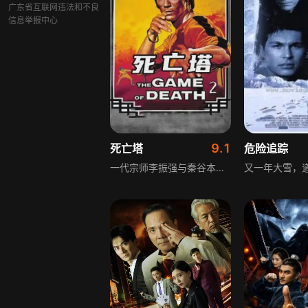
广东省互联网违法和不良
信息举报中心
9.1
死亡塔
危险追踪
一代宗师李振强与秦谷本是生死之交，秦谷莫名离世让李振强誓查真凶，却意外遇害，仅留下与死亡塔相关的未解秘密。闭关多年的弟弟振国为兄复仇，闯过神秘山庄的重重险境，打开秘密通道进入地下宫殿，却发现秦谷才是幕后主谋，最终在生死对决中奋起反击，揭露阴谋真相。