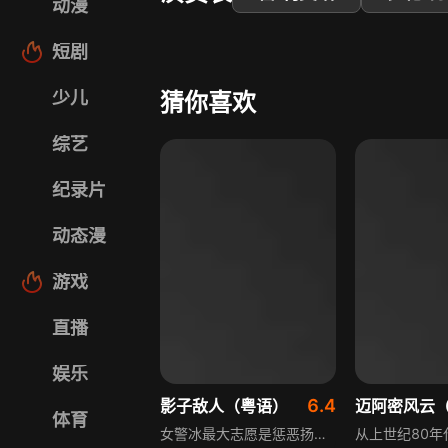
动漫
短剧
少儿
猜你喜欢
综艺
纪录片
动态漫
游戏
直播
娱乐
6.4
影子敌人（粤语）
体育
女警冰最大志愿是惩恶扬善，执行任务首天遇银行械劫案，男友惨被劫匪炸死。蔡Sir安排冰卧底毒品交易，冰结识女毒贩大家姐并成好友，因正邪难分，冰辞去职务。之后冰邂逅豹，被其吸引却不知其过往，蔡Sir告知冰杀她男友的是豹，要求冰再卧底，最终冰查出蔡才是幕后主脑，渠底一战冰杀二人，却被赶来的警员乱枪射死。