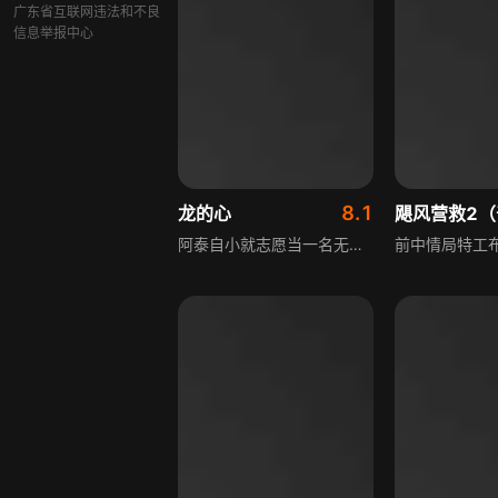
广东省互联网违法和不良
信息举报中心
8.1
龙的心
阿泰自小就志愿当一名无拘无束的海员，可惜哥哥嘟嘟天生智力障碍，阿泰为照顾哥哥，一直没有实现心中梦想。天性无拘无束的阿泰在警局不受上司欢迎。在一次和上司顶撞后，阿泰愤然辞职。看到阿泰辞职，嘟嘟以为弟弟准备抛弃他，开始试着去自力更生。一天，他和邻家小孩玩游戏时，意外捡到了劫匪留下的珠宝。邻家小孩的哥哥贪财，将嘟嘟推下山边，抢走珠宝，岂料此时劫匪返回，阿泰闻讯赶来，一番打斗后将劫匪杀了。