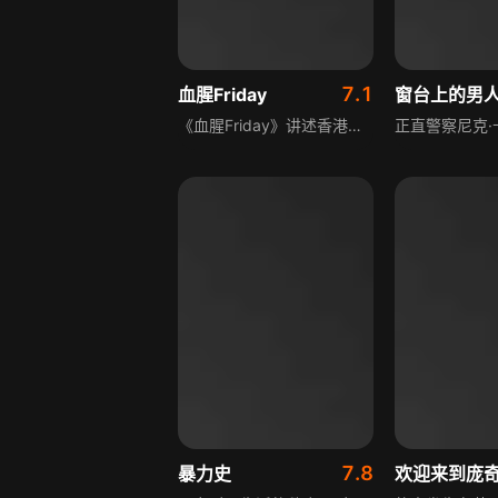
7.1
血腥Friday
窗台上的男
《血腥Friday》讲述香港发生连串凶杀案，死者均为夜之女，作案手法凶残，凶手驾驶电单车、手持硬物，案发时间均为星期五晚上，被传媒命名。卓雄授命办案，在杀手出没处布下天罗地网，以五十名美艳女警为饵，安排狙击手、便衣探员与电单车追截队伍，行动最终失败，卓雄的女友被杀害，卓雄追凶与杀手大打一场仍让其逃走，此后同事认定卓雄无人性，健也因此与卓雄结怨。
7.8
暴力史
欢迎来到庞