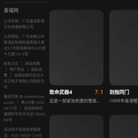
喜福网
公司名称：广东鑫锘影视
文化传播有限公司
公司地址：广东省佛山市
南海区桂城街道南海大道
北57号南海新闻中心大楼
十九层1912室
联系方式
|
网站地图
|
用户协议
|
隐私政
策
|
本网站用字经北大
方正电子有限公司授权许
可
7.1
致命武器4
剑指同门
版权所有 © contentchin
这是一部紧张刺激的警匪动作片，讲述相识多年的老友兼警察搭档马丁和罗杰，与好友盖茨相约出海时，偶遇一艘非法偷渡船，身为警察的马丁随即与黑道分子展开激烈斗争。罗杰收留了偷渡客阿洪及其家人，却激怒了危险的黑帮教头王，王为抢走阿洪不惜干下诸多伤天害理的事，阿洪身上的秘密与王的真实目的，成为这场危机的核心悬念。
a.com
|
粤ICP备1002
3915号
|
信息网络传
播视听节目许可证19082
89号
违法和不良信息举报电
话：400-0000-2345