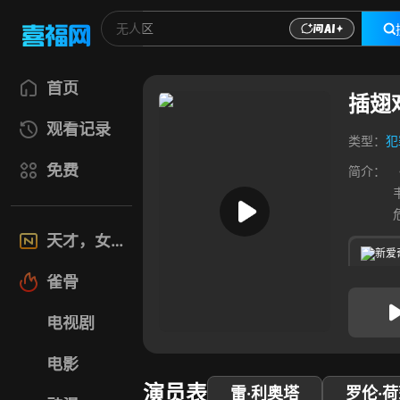
首页
插翅
观看记录
类型：
犯
免费
简介：
天才，女友
新爱
雀骨
电视剧
电影
演员表
雷·利奥塔
罗伦·