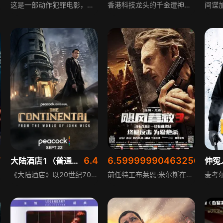
这是一部动作犯罪电影，讲述退伍老兵在一家购物商场担任保安，然而他工作的首晚，一个被歹徒追击的女孩跑到商场寻求庇护，老兵将面对歹徒的威胁，在商场内展开一场紧张的对峙与周旋，剧情充满动作与紧张感。
香港科技龙头的千金遭神秘人绑架，被羁押在名为“恶魔车站”的黑狱中。越狱专家布雷斯林和王牌特工罗深相继卷入这场阴谋，种种迹象表明，神秘人与第一部的“海上监狱”脱不开干系，科技龙头也与“海上监狱”存在关联。为查明真相、救出爱人，布雷斯林和罗深强强联手，深入黑狱上演终极越狱大战。
7
6.4
6.599999904632568
大陆酒店1（普通话）
飓风营救3
伸冤
《大陆酒店》以20世纪70年代的纽约市为背景，探索了“约翰·威克”宇宙中标志性的刺客旅馆的起源，通过年轻的温斯顿·斯科特的眼睛和行动看到了这一点。
前任特工布莱恩·米尔斯在经历连番家庭保卫战后，平静生活仍暗流涌动：女儿金怀孕不敢告知，前妻莱诺蕾与丈夫斯图尔特的生活不顺，斯图尔特登门要求布莱恩不再纠缠莱诺蕾。不久布莱恩发现莱诺蕾死在自己床上，被警方列为头号嫌疑人，他只能依靠暴力脱身，在警局局长多泽勒的布置中逃亡，以查出真凶。很快，布莱恩发现前妻的死与斯图尔特和俄罗斯黑帮的交易有关，而金可能成为下一个受害者。