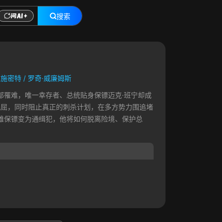
搜索
·施密特
/
罗奇·威廉姆斯
部罹难，唯一幸存者、总统贴身保镖迈克·班宁却成
冤屈，同时阻止真正的刺杀计划，在多方势力围追堵
雄保镖变为通缉犯，他将如何脱离险境、保护总