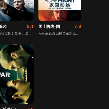
8.1
7.8
追凶
国土防线-国
在枪案频发的芝加哥，温文儒雅的医生保罗原本家庭幸福，一场厄运让妻女遭暴徒欺凌，爱妻离世、女儿昏迷。警方因诸多原因无法结案，凶徒逍遥法外，崩溃的保罗价值观彻底改变，为复仇孤身寻凶，以神秘“帽兜男”身份制裁暴力犯罪，最终迎来与仇人的决战。
前药品管理局探员布罗克举家迁至宁静小镇，试图逃离过往生活，却发现小镇被暴力、毒贩及邪恶权贵盖特掌控。为守护家人，布罗克不得不直面盖特的邪恶势力，与其展开激烈抗争，守护小镇安宁与家人安全。