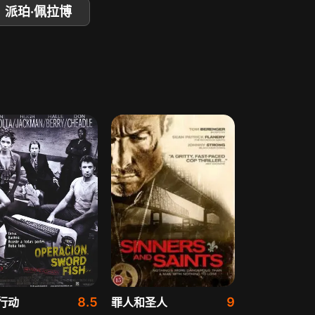
派珀·佩拉博
8.5
9
行动
罪人和圣人