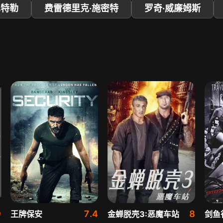
巴特勒
费雷德里克·施密特
罗奇·威廉姆斯
9
7.4
8
王牌保安
金蝉脱壳3:恶魔车站
剑鱼