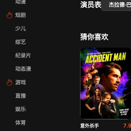
动漫
演员表
杰拉德·
短剧
少儿
猜你喜欢
综艺
纪录片
动态漫
游戏
直播
娱乐
体育
7.
意外杀手