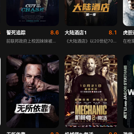
3
8.6
8.1
誓死追踪
大陆酒店1
虎胆
前联邦政府上校因妹妹被绑架，带着支撑自己前行的唯一信念，踏上寻亲之路。他以美国路易斯安那州什里夫波特的犯罪嫌疑人为突破口，逐步追踪线索。影片以亲情为核心驱动力，展现主角在追凶过程中的坚韧与决心，刻画跨越地域的追查过程，呈现动作、悬疑与情感交织的剧情，传递出为亲人不惜一切的执着精神。
《大陆酒店》以20世纪70年代的纽约市为背景，探索“约翰·威克”宇宙中标志性的刺客旅馆的起源，通过年轻的温斯顿·斯科特的眼睛和行动，展现了这座特殊旅馆最初的运作模式与背后的故事，揭开刺客世界的神秘面纱。