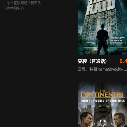
广东省互联网违法和不良
信息举报中心
8.
突袭（普通话）
清晨，特警Rama做完祷告和训练，告别未起床的妻子，迎接一项特殊任务。在雅加达贫民窟深处，世界上最危险的杀手和黑帮集结在一栋坚不可摧的房子里，这栋破旧公寓甚至被神勇的警察视为无法接近之地。黎明前，精英特警队与执法人员在黑暗寂静掩护下接近房子，准备抓捕臭名昭著的毒枭。但袭击消息被毒枭偶然发现，建筑灯光被切断，所有通道被堵，这群特警必须