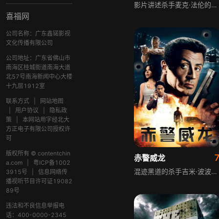
影片讲述杀手麦克·法伦的复仇故事，麦克身为杀手，有着独特的行事风格，他深爱的人被自己所属的组织残忍杀害，这一变故彻底打破了他原本的生活。悲痛欲绝的麦克放弃了过往的行事准则，将所有精力投入到复仇计划中，誓要向杀害挚爱之人的组织讨回公道，过程充满惊险与对决。
喜福网
公司名称：广东鑫锘影视
文化传播有限公司
公司地址：广东省佛山市
南海区桂城街道南海大道
北57号南海新闻中心大楼
十九层1912室
联系方式
|
网站地图
|
用户协议
|
隐私政
策
|
本网站用字经北大
方正电子有限公司授权许
可
版权所有 © contentchin
赤警威龙
a.com
|
粤ICP备1002
混迹黑道的杀手吉米·波波奉行不杀女人和儿童的原则，与搭档路易斯·布兰查登执行任务。刺杀恶德警察格雷利时，吉米冒险放走一名女子，不久后路易斯遇害，警方根据女子口供查到吉米，探员泰勒·科旺与吉米接洽时遭袭击，两人被迫联合，背后的阴谋正展开。
3915号
|
信息网络传
播视听节目许可证19082
89号
违法和不良信息举报电
话：400-0000-2345