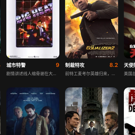
4
9
8.2
城市特警
制裁特攻
天使
在最残酷的环境下为生存展开搏斗。
剧情讲述线人缩骨谢在大马离奇被杀。重案组辣手神探黄维邦（李子雄）因手患不能持枪，本已打算离职，但曾受缩骨谢救命之恩，遂决意接手此案，且不怕把婚期押后，誓要擒得真凶。黄维邦联同大马督察翁振富、老差骨金沙展及新扎师兄伦国强组成专案小組，根据线索向疑凶富商贺加年着手侦查，但数次行动皆无所获。反而被人捷足先登，暗将另一重要证人灭口，同时发现个人行动正受神秘人物监视……
前特工麦考尔英雄归来，伪装成司机霸气出场，凭借非凡技能徒手放倒多位罪犯。然而，他突然听闻老友苏珊生死未卜，事发前两人的关系也成为本片的重要线索，特工麦考尔不惜孤身犯险，不料却陷入一场未知的惊天阴谋。