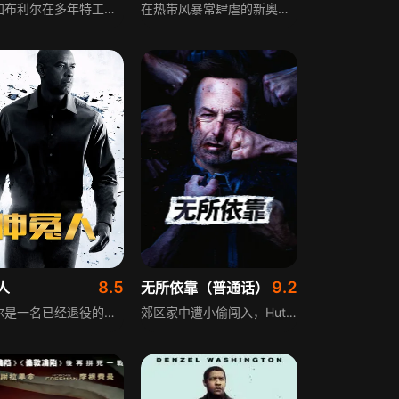
间谍加布利尔在多年特工生涯中，获知政府非法收敛了一笔公款，他为实现自己的梦想，决定向这笔赃款下手。他需要顶尖电脑黑客，多年前曾搞垮FBI安全系统的斯坦利是最佳人选，斯坦利出狱后被禁止使用电子产品，且妻子带女儿远走他乡。加布利尔派女搭档金吉尔游说斯坦利，承诺帮他取回女儿抚养权，斯坦利经不住诱惑再度出山，然而事情并不顺利。
在热带风暴常肆虐的新奥尔良，暴力犯罪时有发生，不信教的热血警探肖恩·赖利，年幼儿子死亡、妻子离家，让他更加火爆易怒，两周三起枪战、一月被投诉四次，对坏人绝不手软，自己面临停职。此时辖区发生几起奇怪枪杀案，枪手弹无虚发，受害者被绑轮椅反复燃灭致死，毒枭韦德弟弟也遭此毒手，这是对立帮派雷蒙德·克罗的作为，暴力活动扩大，赖利需解决案件避免城市变为帮会战场，还意识到有更阴险的阴谋在进行。
8.5
9.2
人
无所依靠（普通话）
麦考尔是一名已经退役的黑色行动突击队队员，常年浸淫在充满暴力和危险的生活中，内心早已疲惫不堪。为了脱离组织，他大费周章伪造自己已死亡的假象，来到波士顿，改头换面，隐姓埋名，企图过上平静安宁的新生活。一次偶然中，麦考尔遇见被俄国黑帮控制的雏妓泰利，女孩坎坷的身世和危险的现状博得他的同情，他决定帮助这个可怜的女孩。然而，解救泰利的同时，麦考尔自己也陷入黑帮强大的火力之中，对警方的昏庸和腐败失望透顶的他，决心挺身而出与体制对抗。
郊区家中遭小偷闯入，Hutch为避免冲突未反击，这让儿子Blake失望，妻子Becca也与他愈发疏远。这起事件激发了Hutch压抑已久的情绪与本能，促使他走上残酷的道路，揭露自身黑暗秘密与致命能力。在拳头、枪弹与车流交织的危险中，Hutch将从敌人手中救出家人，摆脱被人轻视的处境。