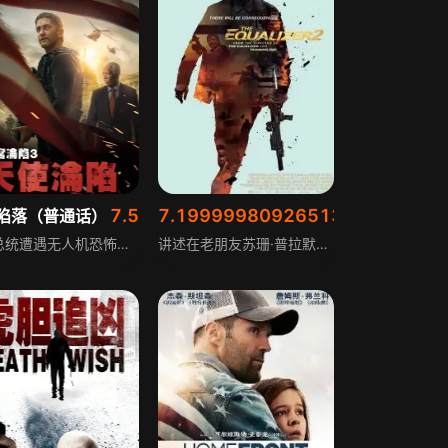
7.5
7.199999809265137
陷落（普通话）
伸冤人2
美国总统遭遇无人机恐怖袭击后重伤昏迷，随行人员全军覆没，唯一幸存者、总统多年贴身保镖迈克·班宁却成最大嫌疑犯，被FBI控告企图暗杀总统。班宁必须洗刷冤屈，同时阻止真正的刺杀计划，在多方势力围追堵截下走投无路，只能寻求一名神秘人的保护，曾经的英雄保镖变为通缉犯，他将如何脱离险境、保护总统，破解背后阴谋？
讲述在老朋友苏珊·普拉默遭遇不测后，原本隐退的黑帮终结者麦考尔重出江湖，他携手新晋加盟的佩德罗·帕斯卡，二人联手以暴制暴，伸张正义，为苏珊讨回公道，同时也对作恶多端的黑帮势力展开毫不留情的打击，用自己的方式维护正义，书写了一段铁血复仇的故事。