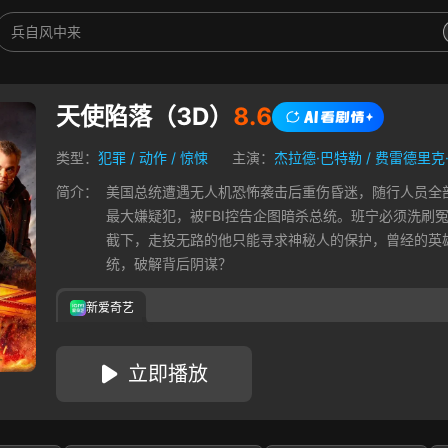
天使陷落（3D）
8.6
类型：
犯罪
/
动作
/
惊悚
主演：
杰拉德·巴特勒
/
费雷德里克
简介：
美国总统遭遇无人机恐怖袭击后重伤昏迷，随行人员全
最大嫌疑犯，被FBI控告企图暗杀总统。班宁必须洗刷
截下，走投无路的他只能寻求神秘人的保护，曾经的英
统，破解背后阴谋？
新爱奇艺
立即播放