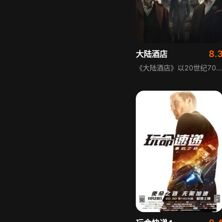
8.
大陆酒店
《大陆酒店》以20世纪70年代的纽约市为背景，探索了“约翰·威克”宇宙中标志性的刺客旅馆的起源，通过年轻的温斯顿·斯科特的眼睛和行动来展现这一点。