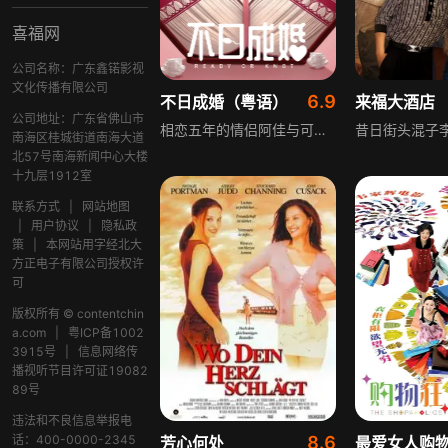
喜福网
公司名称：广东鑫锘影视
文化传播有限公司
6.9
不日成婚（粤语）
来福大酒店
公司地址：广东省佛山市
相恋五年的情侣阿佳与可怡，因“结婚”一事爆发严重感情危机。可怡将结婚视作爱情的终极证明，阿佳却把结婚当成爱情的坟墓。为此两人各出奇招，上演了Cosplay、午夜示好、赴澳门出行等一系列闹剧，一场围绕婚恋观念的男女情感博弈就此展开。就在阿佳以为成功摆脱“结婚陷阱”时，可怡身上却发生了意外状况，让两人的关系再度陷入未知。
南海区桂城街道南海大道
北57号南海新闻中心大楼
十九层1912室
联系方式
|
网站地图
|
用户协议
|
隐私政
策
|
本网站用字经北大
方正电子有限公司授权许
可
版权所有 © contentchin
a.com
|
粤ICP备1002
3915号
|
信息网络传
播视听节目许可证19082
89号
违法和不良信息举报电
话：400-0000-2345
8.6
芳心何处