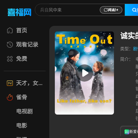
首页
诚实
观看记录
类型：
剧
免费
简介：
天才，女友
雀骨
电视剧
电影
新爱