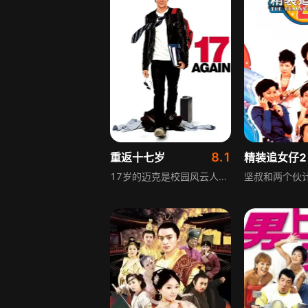
8.1
重返十七岁
精装追女仔2
17岁的迈克是校园风云人物，在一次关键性的篮球冠军赛上，他决定放弃前途，向怀有身孕的女友斯佳丽求婚。20年后，人到中年的迈克生活事业两失意，妻子斯佳丽决定与迈克分居，一双儿女也对他形同路人，迈克只好搬入科技新贵的朋友奈德家暂住。迈克追忆自己本来可有的锦绣前程，却在重返高中校园过程中遇到一位神秘的清洁工，让他突然重返17岁。迈克决定与奈德假扮父子，重入高中，相信这是上天给他第二次机会让他做出正确决定，却发现自己的女儿玛吉与儿子亚历克斯在学校问题重重.