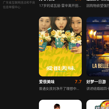
广东省互联网违法和不良
17岁的诺瓦丽·雷辛离开田纳西的拖车屋，前往加利福尼亚寻找新生活。在俄克拉荷马，怀孕的她遭男友抛弃，因没钱躲在当地沃尔玛生下孩子，成为当地“名人”。她决定把这里当作新家，与一位图书管理员产生真挚恋情，在陌生的城市里，她开启了全新的人生篇章。
信息举报中心
7.7
爱很美味
好梦一日游
普通女孩刘净开了理想中的餐厅，经营现状却让她动摇；漂亮女孩方欣想证明自己不是“花瓶”，意外怀孕打乱节奏；强势女孩夏梦习惯赢，却未学会接受输。生活总有麻烦，但姐妹是彼此的底气，哪怕不完美，她们也是最完美的姐妹。影片延续剧版故事，由原班人马打造，展现都市女性的成长与情谊。