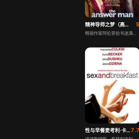
精神导师之梦（高清爱上单身妈妈）
畅销作家阿伦菲伯书迷满天下，却只想独自过不受打扰的生活，他的秘密身份被热情书商揭开，还因此与两位美丽女子交往。随着阿伦逐渐打开心防，他必须面对自己的过去，坦承自己并不如书中所写的那般睿智，在与他人的相处中重新认识自我，也逐渐理解生活的真谛。
7.
性与早餐麦考利·卡尔金库诺·贝克艾丽莎·杜什库
讲述詹姆斯、希瑟和埃利斯、雷妮两对年轻夫妇，因缺乏相处经验，婚后不久便出现感情危机。他们尝试通过换偶修复破碎关系，然而婚姻与性的背叛让矛盾加剧，嫉妒、怨恨随之而来。冷静思考后，他们终于发现各自的最爱，领悟到生活不只是性和早餐那么简单，重新理解了亲密关系的真谛。