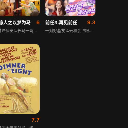
6
9.3
惊人之以梦为马
前任3:再见前任
本片讲述保安队长马一鸣梦中与专门曝光物业负面新闻的女记者业主易佳人换身体验，由梦境得到启发，以梦想为动力，与易佳人共同经历业主与物业的种种冲突，换位思考，从对方立场和思维化解过去未能解决的矛盾，最终在现实中获得圆满结局，充满奇幻色彩与温情。
一对好基友孟云和余飞跟女友都因一点小事宣告分手，并且“拒绝挽回，死不认错”。两人在夜店、派对与交友软件上放飞人生第二春，大肆庆祝“黄金单身期”，从而引发一系列好笑的故事。孟云与女友同甘共苦却难逃“五年之痒”，余飞与女友则棋逢敌手相爱相杀无绝期。现实的“打脸”来得猝不及防，两对恋人都将面对最终选择。
7.7
美国经济大萧条时期，运输业大亨奥利弗的公司受冲击，他一面找朋友买自己股票，一面邀公爵夫妇参加家庭晚宴挽救企业。晚宴名单上有旧情人卡罗塔、暴发户帕克，女儿波拉也计划在晚宴上和男友分手嫁大三十岁的男演员拉瑞。晚宴当天，公爵夫妇改行程，拉瑞自杀，奥利弗生意遇挫，这场看似普通的晚宴，成为众人命运与矛盾的集中爆发点。