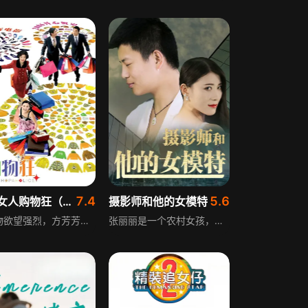
7.4
5.6
最爱女人购物狂（粤语）
摄影师和他的女模特
因购物欲望强烈，方芳芳决定去看精神科医生，不想医生李简仁有选择恐惧症。看病过程中，护士早产，她协助保下母子平安，因此获得工作。方芳芳不久遇上一样患有购物狂症状的何穷富。方芳芳发现何穷富与李简仁都是香港大富豪，并且都约会她，她同时应答了。
张丽丽是一个农村女孩，因为家境贫穷，很早就离开了自己的家乡，来到了大城市，想要在这里闯出自己的一片天地。不过，到了城市后的张丽丽发现这里的一切并没有她想象的那么简单。为了在这个城市能够很好的生活下去，她选择了到夜场去工作，并在那里遇到了一个有钱的大老板。为了金钱，张丽丽选择了被大老板包养，但是这种交易常常让她在深夜里被惊醒，她越来越厌恶这个为了金钱而出卖身体的自己。一次偶然的机会，张丽丽碰到了从小一起长大的平平，看到了摆着煎饼摊辗转数个城市寻找自己的父亲，张丽丽决定告别过往的自己，开始专职做一个平面模特，就在摄影棚里拍写真照片的时候，张丽丽认识了赵小白，一个小有名气的摄影师......