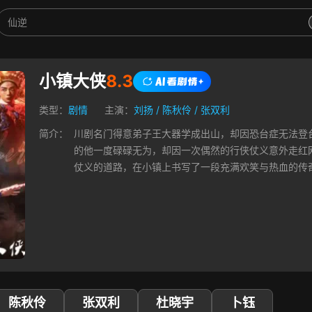
小镇大侠
8.3
类型：
剧情
主演：
刘扬
/
陈秋伶
/
张双利
简介：
川剧名门得意弟子王大器学成出山，却因恐台症无法登
的他一度碌碌无为，却因一次偶然的行侠仗义意外走红
仗义的道路，在小镇上书写了一段充满欢笑与热血的传
陈秋伶
张双利
杜晓宇
卜钰