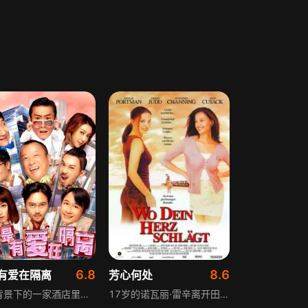
6.8
8.6
有爱在隔离
芳心何处
疫情背景下的一家酒店里，上演着多段意想不到的故事：曾志伟饰演的天哥与损友掳走梁家辉饰演的被困家中的九叔寻欢；苏丽珊、陆永饰演的准新人及双方家长，因隔离面临婚礼取消危机；张继聪、张智霖饰演的古惑仔因手下脱逃被困酒店，成了只会打嘴炮的废人；陈家乐饰演的大堂经理忙于处理各类需求，还要与薛凯琪饰演的单亲妈妈同事及其女儿周旋；许冠文饰演的酒店老板伙同钱嘉乐饰演的保安主任想尽办法潜逃。众人在酒店度过惊心动魄的十几天后，共同为准新人准备了盛大婚礼，幸福与欢笑在酒店大堂蔓延。
17岁的诺瓦丽·雷辛离开田纳西的拖车屋，前往加利福尼亚寻找新生活。在俄克拉荷马，怀孕的她遭男友抛弃，因没钱躲在当地沃尔玛生下孩子，成为当地“名人”。她决定把这里当作新家，与一位图书管理员产生真挚恋情，在陌生的城市里，她开启了全新的人生篇章。