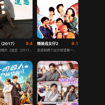
9.4
8.1
（2017）
精装追女仔2
爱情剧情片《迷恋（2017）》讲述心怀梦想的自由派画家，为追求艺术事业搬到加州威尼斯的故事。她在这里结识了魅力十足的画廊导演，并陷入热烈的情感纠葛。这段关系让她深刻体悟到亲密关系的真谛：承诺是需要主动选择的，而真正的爱情并非理所当然，是一段关于成长与情感认知的细腻刻画。
坚叔和两个伙计经营着一家惨淡的汽车行，他的侄子阿备头脑灵活。一次偶然，阿备喜欢上邻居十三妹的学生宝珠。为追求宝珠，他带着坚叔等人，和十三妹的学生们一起拍了部短剧，演出后大受欢迎。这时，电视台看中阿备的才华，打算招他入职，而阿备的爱情，也面临着新的选择。