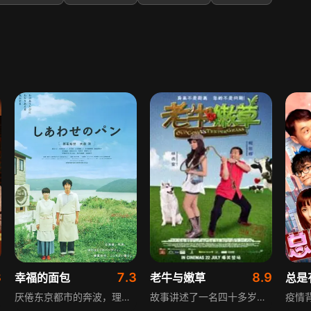
3
7.3
8.9
幸福的面包
老牛与嫩草
总是
厌倦东京都市的奔波，理绘与丈夫移居北海道月浦，经营面包咖啡店Máni。这里见证了诸多故事：受伤的青年男女萌生情愫，父女在店中寄托对逝去亲人的思念，病入膏肓的老人在此品味人生。四季流转，面包与咖啡的香气里，交织着人间的爱与离别。
故事讲述了一名四十多岁的徳士司机结识年轻漂亮女生后，每天接送对方，两人产生微妙的关系，结果引起流言蜚语。