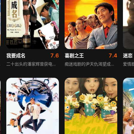
1
7.6
7.4
我要成名
喜剧之王
迷恋
的过往，宁静与夏天这对欢喜冤家也由厌生爱，终成眷属。
二十出头的潘家辉曾获电影金像奖最佳新人，被电视台力捧却不懂珍惜，事业人气下滑，后来当上临时演员领班。他遇见对演戏充满热忱的吴晓菲，吴晓菲的执着打动了他，潘家辉成为她的经理人兼导师，两人朝夕相处。就在潘家辉发觉自己爱上吴晓菲时，吴晓菲却要离开他，前往日本开启主演之路。
痴迷戏剧的尹天仇渴望成为演员，日常除了跑龙套，还在街坊福利会开设演员训练班。柳飘飘前来学习表演，尹天仇指导她的过程中，发现她有不愉快的感情经历，相处中柳飘飘对尹天仇渐生情愫。尹天仇饱受白眼后得到大明星杜娟儿认可，被提携为新戏男主角，却意外被换角，沮丧不已。片场卧底警员身份暴露，尹天仇机缘巧合帮忙破案，之后依旧活跃在街坊福利会的演员训练班里。