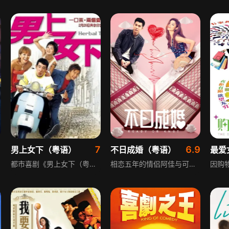
1
7
6.9
男上女下（粤语）
不日成婚（粤语）
都市喜剧《男上女下（粤语）》讲述天性爽朗的林尾珠，12岁时父亲离世，留下一间凉茶铺，她打理得有声有色，却忽略了呆板书法家赵世春与凉茶铺伙计萧亮的爱意。她廉价租房给武打替身甄志丹，甄被明星女友甩后，尾珠的关怀让二人走近，尾珠还鼓励他的事业。二人确立关系后，甄去阿根廷演男主角半年，尾珠因没信心提出暂时分开，半年后二人能否终成眷属？
相恋五年的情侣阿佳与可怡，因“结婚”一事爆发严重感情危机。可怡将结婚视作爱情的终极证明，阿佳却把结婚当成爱情的坟墓。为此两人各出奇招，上演了Cosplay、午夜示好、赴澳门出行等一系列闹剧，一场围绕婚恋观念的男女情感博弈就此展开。就在阿佳以为成功摆脱“结婚陷阱”时，可怡身上却发生了意外状况，让两人的关系再度陷入未知。