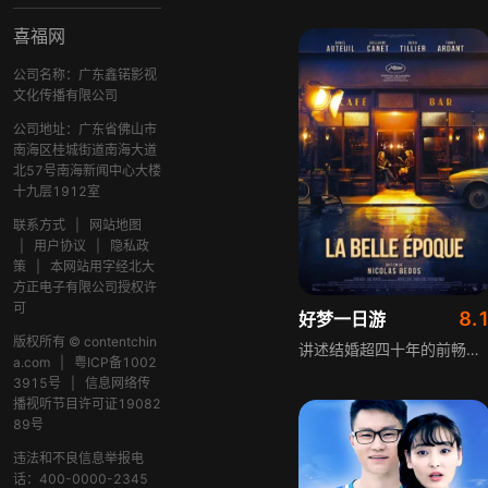
喜福网
公司名称：广东鑫锘影视
文化传播有限公司
公司地址：广东省佛山市
南海区桂城街道南海大道
北57号南海新闻中心大楼
十九层1912室
联系方式
|
网站地图
|
用户协议
|
隐私政
策
|
本网站用字经北大
方正电子有限公司授权许
可
8.
好梦一日游
版权所有 © contentchin
讲述结婚超四十年的前畅销作家维多，渐渐失去创作灵感，与妻子的婚姻也亮起红灯。对生活丧失热忱的他，在儿子与朋友帮助下，决定接受“回忆美好公司”的神秘体验，借助电影道具搭建的拟真场景和专业演员的演绎，回到当年在酒吧遇见挚爱的那一天，重温美好恋情，试图挽回婚姻，充满温情与奇幻色彩。
a.com
|
粤ICP备1002
3915号
|
信息网络传
播视听节目许可证19082
89号
违法和不良信息举报电
话：400-0000-2345