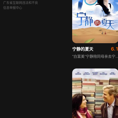
广东省互联网违法和不良
信息举报中心
6.
宁静的夏天
“白富美”宁静陪同母亲去宁夏旅游，途中遇碰瓷笨贼，导游夏天因被宁静投诉成“流氓”，后因母亲走失，两人陷入无休止“掐架”，又收到不明身份者的勒索短信，沿线索展开寻人。走访中发现母亲曾在宁夏生活七年，最终找到母亲插队的金山乡，遇见母亲的初恋杨青老师，得知母亲