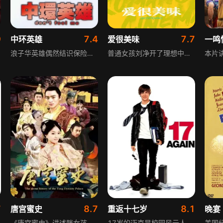
9
7.4
7.7
中环英雄
爱很美味
一鸣
浪子华英雄偶然结识保险公司高级职员张豪杰，并在他的介绍下进入保险公司工作，很快得到上司梅小姐垂青。后张因脑中长瘤被辞退，同时结识了黑帮老大的女儿芬妮，但担心病体拖累她而处处躲避。华陪张去医院拿证明时遇上抢劫，劫匪正是华的旧友，华说服他们束手就擒，真的变成了中环英雄。
普通女孩刘净开了理想中的餐厅，经营现状却让她动摇；漂亮女孩方欣想证明自己不是“花瓶”，意外怀孕打乱节奏；强势女孩夏梦习惯赢，却未学会接受输。生活总有麻烦，但姐妹是彼此的底气，哪怕不完美，她们也是最完美的姐妹。影片延续剧版故事，由原班人马打造，展现都市女性的成长与情谊。
7
8.7
8.1
唐宫蜜史
重返十七岁
晚宴
《唐宫蜜史》讲述胖女孩欲桓虽身材圆润、不受男生喜欢，却乐观开朗，敢于面对生活。一次意外让她穿越回唐朝，邂逅疼她的寿王李瑁，首次感受爱情的她成为寿王妃。武惠妃逝世后，寿王夫妇拜见唐玄宗，玄宗对欲桓一见钟情，身为儿子妃子的她，陷入玄宗与寿王的争夺，董贵妃也卷入其中，一场夺桓之战就此拉开。
17岁的迈克是校园风云人物，在一次关键性的篮球冠军赛上，他决定放弃前途，向怀有身孕的女友斯佳丽求婚。20年后，人到中年的迈克生活事业两失意，妻子斯佳丽决定与迈克分居，一双儿女也对他形同路人，迈克只好搬入科技新贵的朋友奈德家暂住。迈克追忆自己本来可有的锦绣前程，却在重返高中校园过程中遇到一位神秘的清洁工，让他突然重返17岁。迈克决定与奈德假扮父子，重入高中，相信这是上天给他第二次机会让他做出正确决定，却发现自己的女儿玛吉与儿子亚历克斯在学校问题重重.