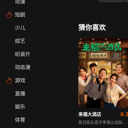
动漫
短剧
猜你喜欢
少儿
综艺
纪录片
动态漫
游戏
直播
娱乐
8.
来福大酒店
体育
昔日街头混子李清让出狱后再就业接连碰壁，与老熟人王达基偶然相遇后，怀揣阴谋入职被称为“病友之家”的来福大酒店。他将和泼辣老板娘发生诸多故事，随着阴谋与冲突浮现，李清让陷入两难：一边是朝夕相处胜似亲人的病友，一边是老熟人抛来的赚钱机会，他需作出抉择，而来福大酒店也面临化险为夷的考验。