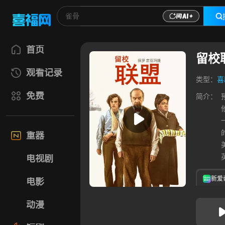
首页
留校
观看记录
类型：
喜
免费
简介：
重器
电视剧
新爱
电影
动漫