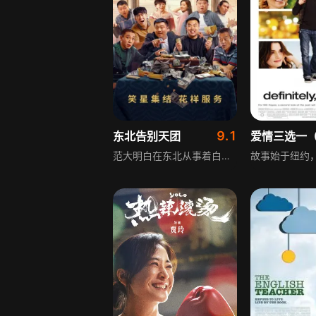
9.1
东北告别天团
爱情三选一
范大明白在东北从事着白事行业，与众不同的是，范大明白愿意接纳刑满释放的人，为他们提供工作机会。这一天，一名叫做牛硬朗的男人来到店里，抛出了豪华大单——三百万的葬礼，范大明白及团队惊讶不已……在办葬礼的过程中，范大明白和牛硬朗才发现，原来二人之间的渊源不止如此……影片围绕白事行业展开，充满了东北特色的喜剧元素，展现了小人物的故事与人性的温暖。