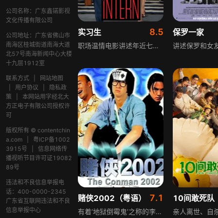
公司名称：广东鑫锘影视
文化传播有限公司
8.5
实习生
保罗一家
公司地址：广东省佛山市
南海区桂城街道南海大道
职场温情电影讲述年近七十的本，曾是成功商人，退休后怀念过往，决定重返职场，成为年轻的时尚购物网站创始人朱尔斯的实习生。朱尔斯为事业牺牲个人生活，压力巨大，还面临董事会对其能力的质疑。起初她不在意年迈的本，随着相处，本逐渐成为她生活中真挚的友人，为她带来不同的视角与支持。
北57号南海新闻中心大楼
十九层1912室
联系方式
|
网站地图
|
用户协议
|
隐私政
策
|
本网站用字经北大
方正电子有限公司授权许
可
版权所有 © contentchin
a.com
|
粤ICP备1002
3915号
|
信息网络传
播视听节目许可证19082
89号
违法和不良信息举报电
话：400-0000-2345
7.1
赌侠2002（粤语）
10间敢死队
广东省互联网违法和不良
信息举报中心
有着‘地狱倒霉鬼’之称的李加乘，出生二十多年诸事不顺，对人生失望的他再次尝试自杀，失败后结识新朋友何红申与护士夏天。加乘向夏天表白，却担心自己的晦气会连累对方——所有对他好、受他帮助的人都会跟着倒霉。当他遇到赌术高手、夏天的哥哥春天后，其霉意外成为赌场利器，两人搭档逼退宿敌大口九的生意，却遭对方疯狂报复。