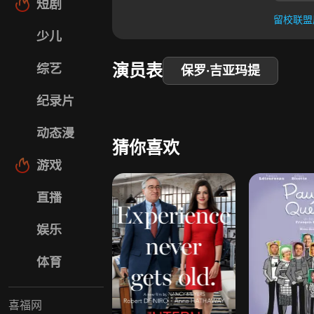
短剧
留校联盟
少儿
演员表
综艺
保罗·吉亚玛提
纪录片
动态漫
猜你喜欢
游戏
直播
娱乐
体育
喜福网