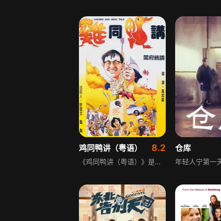
8.2
鸡同鸭讲（粤语）
仓库
《鸡同鸭讲（粤语）》是一部香港喜剧影片，讲述许记烧鸭是香港街头尽人皆知的风味美食，虽然店铺寒酸，装潢陈旧，但是凭借老板老许那一手出色的烧鸭技巧，依然引得众多食客前来大快朵颐。生意兴隆，不过老许对待下面的员工却甚为苛刻，无休止的加班、可怜的薪水，员工们怨声载道，反被老许巧言令色蒙骗过去。不过就在某一天，许记烧鸭的灾难来了，对门的店铺开了一家西式炸鸡店，老板丹尼以先进的理念推广他的西式快餐，很快便将老许的客人抢了去，危机当头，老许想出各种办法应对，而丹尼也意欲将烧鸭店置于死地。