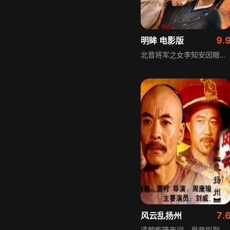
9.
明眸 电影版
北晋将军之女李知安因眼疾下嫁南良质子朱怀琛，却遭其背叛，一朝重生后她恢复视力，决心装盲报仇。在南良世子朱怀瑾的帮助下，二人携手拨乱反正，共同应对朝堂中的各种阴谋与纷争，最终在一次次的考验中，收获了真正的爱情与彼此的真心。
7.
风云乱扬州
清朝乾隆年间，皇帝拟到南方巡视，提前派爱妃沁妃的哥哥全肃前往各巡视地点安排相关事宜。全肃抵达扬州后，依仗皇亲国戚的身份，肆意玩弄当地女子，还大肆收受贿赂，收受了国宝“石砚”。对此，扬州当地的文人郑板桥十分愤慨，写下一首警示之诗张贴在大街上，直指全肃的不法行为。全肃却认为此诗是反诗，下令扬州知府捉拿“犯人”，为保护郑板桥，有人用死囚代替他。