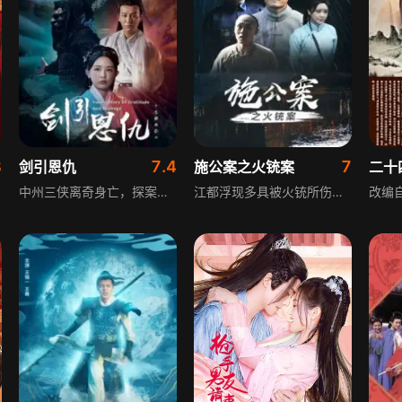
8
7.4
7
剑引恩仇
施公案之火铳案
二十
中州三侠离奇身亡，探案世家的秦凌云、拂樱阁阁主李乘龙、知府千金叶依岚联手调查，却牵出争夺《剑引录》的血腥阴谋，相关人员接连丧命。随着调查深入，秦凌云逐渐接近真相，最终发现这场阴谋的布局者，竟是自己深爱的叶依岚。
江都浮现多具被火铳所伤的浮尸，案件直指漕运衙门。施世纶奉命调查，拜访泰州知府张世忠时，发现失踪的漕运衙役康福竟是张世忠的义子。漕运衙门监管于泰京为推卸火铳失踪案的罪责，试图将矛头指向张世忠，而张世忠对此却置若罔闻，不愿正面回应。这一态度让案件愈发扑朔迷离，背后的利益纠葛与隐情逐渐浮出水面，考验着施世纶的断案智慧与勇气。