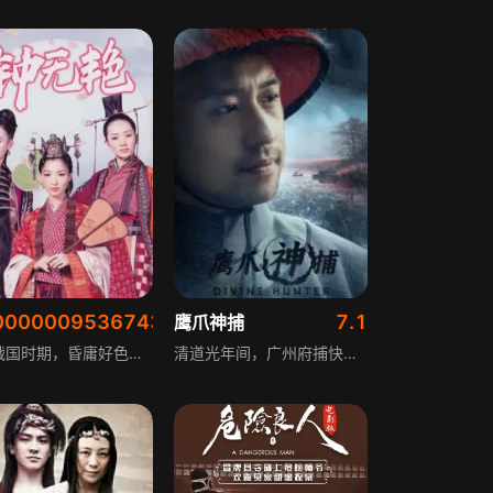
00000095367432
7.1
艳
鹰爪神捕
春秋战国时期，昏庸好色的齐宣王误闯夜叉山，碰上美丽的寨主钟无艳，决定娶她为皇后。倾心钟无艳的狐狸精出手阻挠，只要钟无艳爱上他人，脸上便会多出一块难看红斑。狐狸精化身夏迎春勾引齐宣王，齐宣王终日沉醉温柔乡，钟无艳为夫君出生入死、南征北战，齐宣王仅有事求助时才好言相向，甚至把钟无艳作为筹码输掉，钟无艳愤怒离开，脸上红斑也消失。夏迎春得逞后离开皇宫，齐宣王发现自己最爱，受叛徒攻击时，爱着他的钟无艳赶到皇宫帮忙驱走外敌。
清道光年间，广州府捕快陈铁志追查私吞赈灾款受阻，他利用武大人巡视之际假意行刺，借此秘查白银流向。就在真相即将大白于天下之时，陈铁志却险遭灭口，经过殊死搏斗，案犯终于落网。陈铁志辞官退隐，创办武馆惠及桑梓，书写了一段为民伸张正义的传奇。