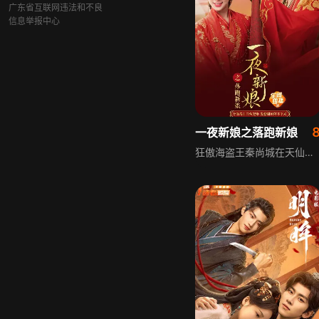
广东省互联网违法和不良
信息举报中心
一夜新娘之落跑新娘
狂傲海盗王秦尚城在天仙楼抓捕杀父仇人裴庸时，误将将门千金花溶当作同伙掠回海岛。相处中秦尚城对花溶日久生情，花溶却一心逃离，假意答应结婚后于新婚之夜逃跑，秦尚城成一夜新郎，早已情根深种的他不愿轻易放弃，由此展开一段波折不断的古装爱情故事。