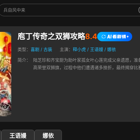
庖丁传奇之双狮攻略
8.4
类型：
喜剧
/
古装
主演：
释小虎
/
王语嫚
/
娜依
简介：
陆芝珍和齐宝厨为助叶家孤女叶心莲完成父亲遗愿，准
高荣誉双狮旗，过程中他们遭遇诸多挫折，最终揭穿比
王语嫚
娜依