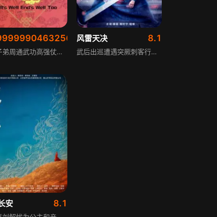
99999904632568
8.1
喜事
风雷天决
富家子弟周通武功高强仗势凌人，妹妹周吉无理取闹，母亲太君盼他们成家。周吉新婚夜因丈夫林嘉声忍受不了逃走，太君茶饭不思，周通办寿筵请魔术师高栢飞助兴。白雪仙乔装逛花市与高栢飞一见钟情，白父误认周通为高栢飞提亲，周通誓得美人，母夜叉假扮新娘教训周通，林嘉声中状元后拒绝周吉和好请求。
武后出巡遭遇突厥刺客行刺，被守兵沈川相救。天后见沈川机敏，下旨让他侦办行刺案。沈川一番追查，不但查出参与此案的朝中大臣，还揪出隐藏在身边的刺客，最终将所有涉案人员绳之以法。
8.1
长安
西汉派刘解忧为公主和亲乌孙，解忧在乌孙传授种植技术，赢得乌孙人民爱戴。军须靡病逝，解忧力推翁归靡继位大昆弥。匈奴攻打乌孙，汉乌联军击败匈奴。解忧力排众议留在了乌孙，成为乌孙国母。暮年才回长安。