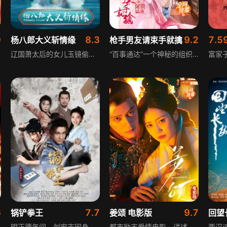
9
8.3
9.2
7.5
杨八郎大义斩情缘
枪手男友请束手就擒
花田
辽国萧太后的女儿玉镜偷偷到北宋汴京游玩，与杨八郎误打误撞结缘，玉镜坚定地爱上了杨八郎。杨八郎为爱出走寻找玉镜，此举激怒了萧太后。杨八郎在身份认知的纠结中经历波折，最终认清自身真实身份，回到父亲身边，与家人共同抗击辽国的进攻，在家国大义与个人情缘之间做出了抉择。
“百事通达”一个神秘的组织，他们接手的任务从不失手，有求必应。陈成成则是百事通达的一员，他的恋人初漪是一个活跃在民间的监考官，铁面无私，爱憎分明，因撞见陈成成对女生八面玲珑，初漪一怒之下远走他乡。一次机缘巧合之下，受花东子水粉店冷老板之托，监考官初漪伪装成考生，一同参加花东子水粉店考试。初漪碰巧又在考场上遇上了昔日恋人陈成成，看似平静的考场实则暗流涌动。
6
7.7
9.7
锅铲拳王
姜颂 电影版
回望
明正德年间，刘宏志因身怀无极拳谱被无极门掌门李天赞追杀，巧被自己曾经救下的林檬所救。当年，刘宏志救下林檬后，把《全鸡宴菜谱》送给了她，又传授了无极拳内功心法和醉拳，林檬凭借酿酒秘方和菜谱在无极镇开了恩遇酒楼，后续故事围绕他们的经历展开。
都市励志爱情电影，讲述姜颂（郑湫泓 饰）与沈确（邓凯 饰）双向成长、逆风翻盘的故事。姜颂在困境中不屈不挠，破除既定命运线；沈确在坎坷中执着坚定，重塑未来人生宿命，两人在彼此的陪伴与鼓励中，共同跨越难关，收获成长与爱情。