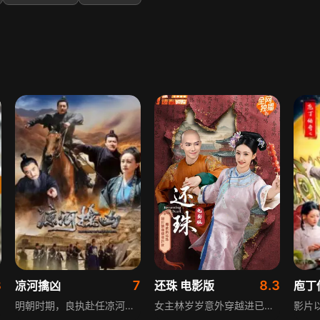
3
7
8.3
凉河擒凶
还珠 电影版
庖丁
明朝时期，良执赴任凉河县伊始便遭遇命案，前任知县与他协同断案。结案后，良执敏锐发现真正凶手逍遥法外，凉河县也暗流涌动，暗藏诸多危机。良执与捕头伍略身陷险境，却不惧威胁，在凉河百姓的协助下，逐步抽丝剥茧查清真相，最终一举擒获凉河黑势力及其靠山，还当地百姓安宁。
女主林岁岁意外穿越进已崩坏剧情的《还珠格格》原著，成为皇后宫中的洒扫宫女。她发现逃离的唯一办法是修复偏离的原著剧情，却半路与慎刑司侍卫纠缠不清，男主带来的蝴蝶效应引发一连串意外。林岁岁只能凭着对原著的零碎记忆，拉着主角团维持原剧情发展，过程中闹出不少啼笑皆非的故事。