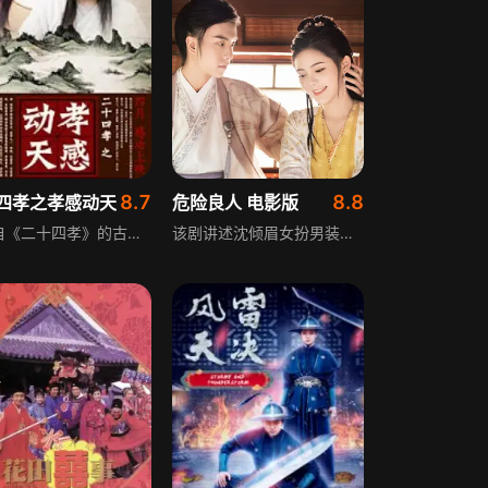
8.7
8.8
四孝之孝感动天
危险良人 电影版
改编自《二十四孝》的古装电影，讲述远古帝王虞舜的故事。舜的父亲瞽叟、继母及异母弟象多次想害死他，纵火、填井都被舜逃脱，事后舜仍恭顺父亲、慈爱弟弟。他的孝行感动天帝，耕种时大象耕地、鸟锄草，帝尧将女儿嫁给他，经考验选定他为继承人，舜登位后仍恭敬父亲、封象为诸侯。
该剧讲述沈倾眉女扮男装成为橘井县县令，谢临舟意外失忆化身冷面师爷；从人人喊打的昏官到交口称赞的青天，他们一本正经地上演了一幕又一幕的啼笑皆非；随着两人默契合作，情愫渐生，谢临舟心动之后却被告知，作为杀手，他失忆前的最后一个目标，正是沈倾眉！