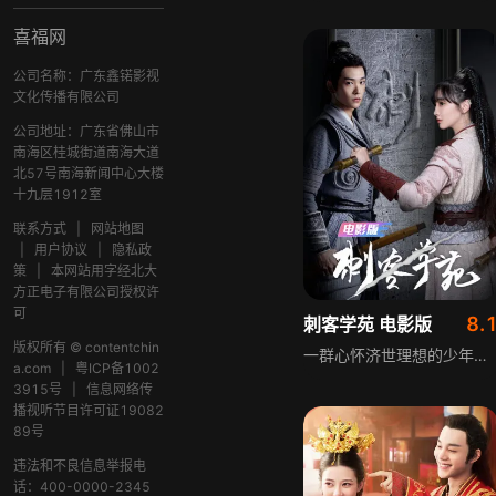
喜福网
公司名称：广东鑫锘影视
文化传播有限公司
公司地址：广东省佛山市
南海区桂城街道南海大道
北57号南海新闻中心大楼
十九层1912室
联系方式
|
网站地图
|
用户协议
|
隐私政
策
|
本网站用字经北大
方正电子有限公司授权许
可
8.
刺客学苑 电影版
版权所有 © contentchin
一群心怀济世理想的少年在刺客学苑苦修武艺，盼完成试炼离苑行侠仗义。排行第一的学霸少女韩小楚首个获试炼机会，眼看出师却被废柴同学龙辟邪干扰，最终试炼失利。紧接着惊悚事件接连发生：试炼变成要命的追杀，废柴龙辟邪实则武功绝顶，追杀者是学苑教师。死里逃生的韩小楚醒来，发现唯一可依靠的龙辟邪神秘失踪，谜团笼罩众人。
a.com
|
粤ICP备1002
3915号
|
信息网络传
播视听节目许可证19082
89号
违法和不良信息举报电
话：400-0000-2345