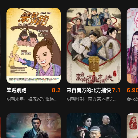
1
8.2
7.1
6.9
笨贼别跑
来自南方的北方捕快
钟无
明朝末年，被戚家军驱逐的倭寇把来不及运走的金银财宝埋藏在了石美村，并留下了一张神秘的藏宝图。数十年后，一个落魄的商人和四个小孩无意间发现了藏宝图，却引来一个倭寇、两个笨贼和三个捕快的疯狂争夺。
明朝时期，南方某地捕头叶雨笙因索贿被贬至西北双牛堡担任捕快。面对善良淳朴的村民，叶雨笙感觉自己不受重视，于是自导自演了剿匪闹剧，却引来了真正的土匪。生死之际，叶雨笙挺身而出，成长为真正的好捕快。