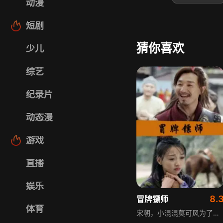
动漫
短剧
猜你喜欢
少儿
综艺
纪录片
动态漫
游戏
直播
娱乐
8.
冒牌镖师
体育
宋朝，小混混莫可风为了扬名立万潜入威来镖局，成为押运财宝的冒牌镖师。熟料真正的宝物乃是各方人士垂涎的麒麟胆。莫可风铸成大错后悔恨不已，决心帮助镖局找回丢失的麒麟胆。