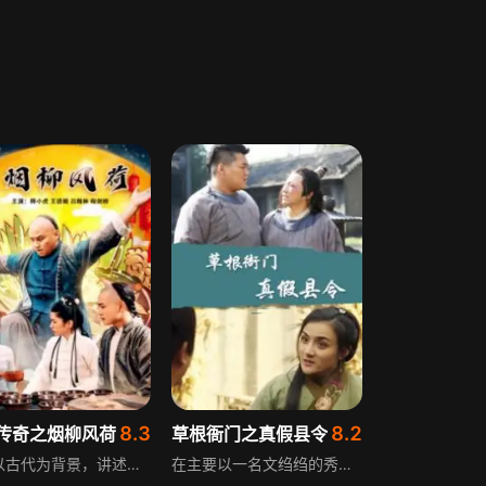
8.3
8.2
传奇之烟柳风荷
草根衙门之真假县令
影片以古代为背景，讲述醍醐特使陆芝珍和齐宝厨来到浙江杭州寻找民间美食，偶遇美貌厨娘风清荷和微服私访的六贝勒，四人为保住清荷坊的经营权联手结盟，与当地恶霸陈员外斗智斗勇，最终揭穿了其贩卖鸦片的阴谋，并使其得到了应有的制裁。
在主要以一名文绉绉的秀才和武夫花罗汉二人阴差阳错的被县令周正任命为捕快，两人根本没做过捕快，赶鸭子上架的歪倒正着。二人用自己的才学与勇气破获了许多奇案的故事。