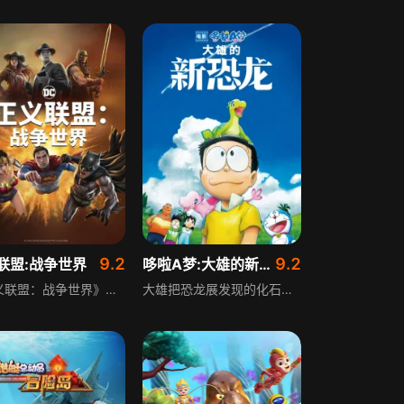
9.2
9.2
联盟:战争世界
哆啦A梦:大雄的新恐龙（普通话）
《正义联盟：战争世界》是DCAU明日宇宙首部正义联盟动画，于2023年推出。新组建的正义联盟将在此作中面对他们的首个共同敌人，联盟核心成员此前已在其他相关作品中登场，包括《绿灯侠：畏吾神光》里的成员，以及火星猎人、阿罗等经典角色，开启全新的团队冒险篇章。
大雄把恐龙展发现的化石带回家，借助哆啦A梦的时光包袱竟然成功孵化出两只从未被发现过的长着翅膀的新恐龙。大雄和小伙伴们决定将小恐龙们带回到属于它们的时代，一场惊心动魄的白垩纪大冒险即将上演。本片是《哆啦A梦》漫画连载50周年纪念作品，同时也是《哆啦A梦》系列电影的第40部作品，全新的故事、全新的大雄、全新的冒险，全新出发。