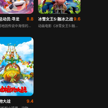
8.8
9.6
总动员:寻龙
冰雪女王5:融冰之战
深海基地因传说中海怪的袭扰，启动了抓捕海怪的计划。潜艇成员逗号意外发现，所谓的海怪其实只是一只外形特殊、性格温顺的可爱小龙。为了化解基地与小龙之间的误会，也为了帮助小龙找到亲人，逗号和小伙伴们展开了一系列努力，最终成功消除误解，让小龙与失散已久的龙妈妈顺利重聚。
动画电影《冰雪女王5:融冰之战》讲述凯和格尔达生活在安静舒适的小镇，突然强大的冰怪物降临，冻结了所有居民，冰雪公主伊拉挺身而出，和伙伴们一起对抗冰怪物，最终成功再次封印冰怪物，让小镇居民从冰冷束缚中解放的奇幻冒险故事。
9.4
物大战
奇幻的松松小镇里，动物与植物可自由沟通，氛围新奇和谐。新搬来的小松鼠松松和乐乐，用神树爷爷给的树叶眼镜，发现了肉眼看不到的地底根系森林、植物表皮下的能量流等奇妙世界。胡子叔叔的造纸厂打破平静，红松林被吞噬，污水排放催生污染魔怪大肆破坏，松松乐乐组队，联合植物们展开保卫小镇的反攻。