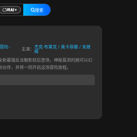
搜索
冒险-
杰克·布莱克
/
奥卡菲娜
/
关继
主演：
威
全新最强反派魅影妖后登场，神秘莫测的她可以幻
新伙伴，并将一同开启这场冒险旅程。