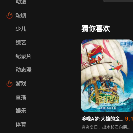
动漫
短剧
猜你喜欢
少儿
综艺
纪录片
动态漫
游戏
直播
娱乐
9.
哆啦A梦:大雄的金银岛
体育
炎炎夏日，出木杉君向朋友们讲述《金银岛》的故事，大雄兴致盎然，在胖虎、小夫及静香面前吹嘘要找到海盗宝藏，最终依赖哆啦A梦。哆啦A梦拿出秘密道具“金银岛地图”，大雄在太平洋中心找到藏有金银财宝的新岛屿，好伙伴们扬帆远航，之后遭遇神秘海盗，静香被抢走，大雄等人救下男孩弗洛克，追踪海盗踪迹救静香。