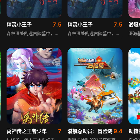
2
7.5
7.5
精灵小王子
精灵小王子
潜艇
森林深处的远古陵墓中，精灵家族正在筹备一场盛大的生日派对。13岁的小寿星鲁道夫不听爸爸妈妈的话，引来了邪恶的精灵猎人，让族人陷入了猎人的天罗地网中。猎人残暴无情，利用各种高科技武器追杀鲁道夫一家。在逃亡路上，鲁道夫与家人走散，闯进了13岁男孩托尼寄宿的城堡中。和别的人类不同，天真阳光的男孩儿托尼不仅不惧怕精灵，还对鲁道夫十分友好，不仅照顾他，还愿意瞒着爸爸妈妈和鲁道夫一起对抗精灵猎人。可是，鲁道夫的家人却并不信任托尼。直到危急时刻，托尼救了鲁道夫一家，才赢得了精灵们的信任。一次次被两个小孩挫败的精灵猎人气急败坏，决定拿出终极武器，先消灭被困在远古陵墓中的精灵族族人。托尼和鲁道夫不顾自身安危，一次次化解了危机，最后，在家人们的帮助下，彻底打败了邪恶的猎人。终于，精灵和人类跨越了种族的藩篱，成为了好朋友。
森林深处的远古陵墓中，精灵家族正筹备盛大生日派对，13岁的小寿星鲁道夫不听父母劝告，引来邪恶的精灵猎人，让族人陷入猎人的包围。逃亡中鲁道夫与家人走散，闯进人类男孩托尼寄宿的城堡，托尼不仅不惧怕精灵，还对鲁道夫十分友好，愿意帮他对抗猎人。起初鲁道夫家人不信任托尼，直到托尼危急时刻救下精灵一家，才赢得信任。猎人气急败坏拿出终极武器，托尼和鲁道夫联手化解危机，最终彻底打败猎人，精灵与人类跨越种族隔阂成为好友。
2
7
9.4
禹神传之王者少年
潜艇总动员：冒险岛
动植
讲述了一代人王大禹的少年时代历经磨难，带领族人守护家园、与洪水猛兽斗争的传奇故事。片中许多山海经里的神话角色，如：应龙、共工、神龟、神鸟、相柳、盘古山等，让观众对上古时期的人文地理有一定了解。
潜艇探险队的逗号在调查突然出现的史前文明高能晶体时，意外唤醒被封印的巨型海怪。海怪开始吸取地球所有能量，地球危在旦夕。危急关头，潜艇探险队在史前文明守护金刚的帮助下，成功再次封印海怪，化解了地球的危机，守护了地球的安宁。