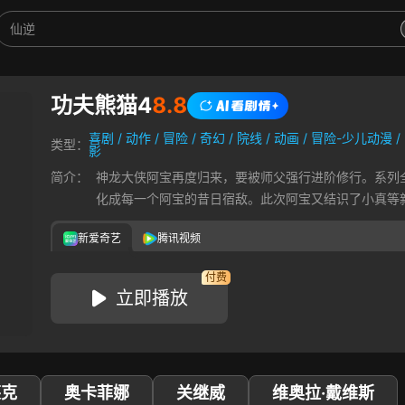
功夫熊猫4
8.8
喜剧
/
动作
/
冒险
/
奇幻
/
院线
/
动画
/
冒险-少儿动漫
/
类型：
影
简介：
神龙大侠阿宝再度归来，要被师父强行进阶修行。系列
化成每一个阿宝的昔日宿敌。此次阿宝又结识了小真等
新爱奇艺
腾讯视频
付费
立即播放
莱克
奥卡菲娜
关继威
维奥拉·戴维斯