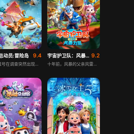
9.4
9.2
总动员:冒险岛
宇宙护卫队：风暴力量
讲述逗号在调查突然出现的史前文明高能晶体时，意外唤醒被封印的巨型海怪，海怪开始吸取地球所有能量，地球危在旦夕，危急关头潜艇探险队在史前文明守护金刚的帮助下，再次封印海怪，成功保护地球安宁的动画冒险故事，充满奇幻色彩与正能量。
十年前，风暴的父亲风雷在与入侵地球的狂岚博士战斗中被抓走，家乡蓝虎村也一同消失。如今风暴成为宇宙护卫队队长，偶然得知父亲与狂岚博士被困在平行宇宙的异时空。风暴和伙伴们制造时空缝隙抵达异时空，找到消失的蓝虎族，救出被囚禁且失忆的父亲，却在返回地球时让狂岚博士一同归来，后者率领火恐龙兽军团再次企图占领地球，危难时刻，风暴唤醒父亲，父子合力带领护卫队成员战胜敌人，守护了地球安全。