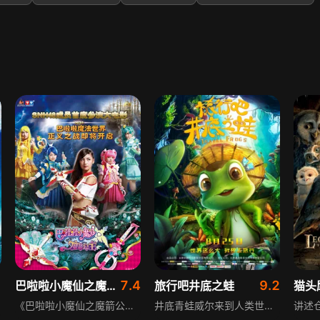
1
7.4
9.2
巴啦啦小魔仙之魔箭公主
旅行吧井底之蛙
《巴啦啦小魔仙之魔箭公主》讲述波卡波卡魔法兽世界的公主凯美莉，拥有与魔法兽沟通的力量，某天三只魔法兽失控逃走，凯美莉来到人类世界寻找。人类世界里美琪美雪迷上SNH48，小蓝为此头疼，她们偶然与酷似SNH48成员的凯美莉相遇，小魔仙们帮凯美莉收回两只魔法兽，第三只却在SNH48演唱会上捣乱，凯美莉能否揭露幕后黑手阴谋将在影片中揭晓。
井底青蛙威尔来到人类世界，冒充被施咒的王子，帮助城堡小公主苏菲亚粉碎皇叔班特的阴谋，让苏菲亚成功继承皇位成为女王。威尔在过程中收获了爱情，带着爱人萝拉回归井下，将井外广阔世界的故事讲给同伴听，为同伴们打开了一扇了解外界的窗口，传递出探索与成长的意义。