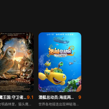
9.1
9
猫头鹰王国:守卫者传奇
潜艇总动员:海底两万里
讲述仓鸮森林里，猫头鹰索伦迷恋“守护者”传说，憧憬打败邪恶“纯种者”的古老传说，却惹恼哥哥库鲁德，被推下树后与哥哥跌落到危机四伏的地面，躲避猛兽袭击时被邪恶猎手捕获，连同其他猫头鹰被抓到圣鸮学校接受训练，猫头鹰王国沉寂已久的战火即将点燃。
世界各地接连出现神秘海怪毁坏商船的事件，引发大众恐慌，传言海洋正面临灾难。潜艇阿力决定集结伙伴追踪“海怪”，却发现“海怪”是一艘以“环保”为借口开展邪恶计划的科技潜艇，为解开这些谜团，阿力和朋友们利用所学知识，开始了海底两万里的漫游探险。