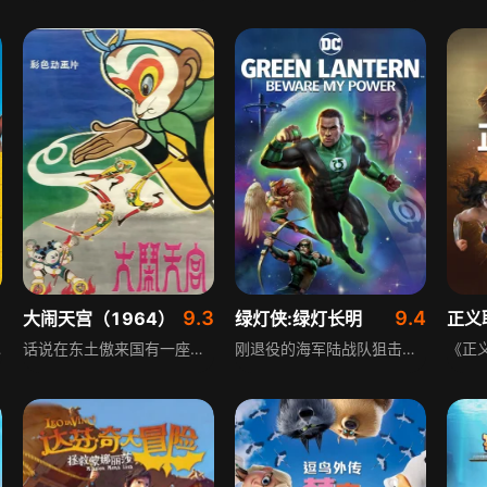
1
9.3
9.4
大闹天宫（1964）
绿灯侠:绿灯长明
正义
了友情，理解了亲情，最终实现自我成长，成为真正的“兔一哥”。
话说在东土傲来国有一座花果山，山上有一尊石猴吸收日精月华化身为一只神猴，统领着山中的猴子猴孙。为求得一件称心的宝贝，神猴孙大圣潜入龙宫，强硬求来大禹治水时的定海神针如意金箍棒。东海龙王心有不甘，于是上天将此事诉诸玉帝。玉皇大帝命令太白金星下界招安，许以爵位。不知有诈的孙大圣欣然前往，却发现只是负责养马的弼马温。得知受骗的猴王反下天庭，与天兵天将在花果山展开大战。
刚退役的海军陆战队狙击手正处于人生的十字路口，对未来感到迷茫。某天，一枚神秘的外星戒指突然来到他身边，彻底打破了他原本平静的生活，这枚戒指赋予了他强大的绿灯侠力量，他的人生轨迹从此变得复杂，即将开启一段全新的冒险。