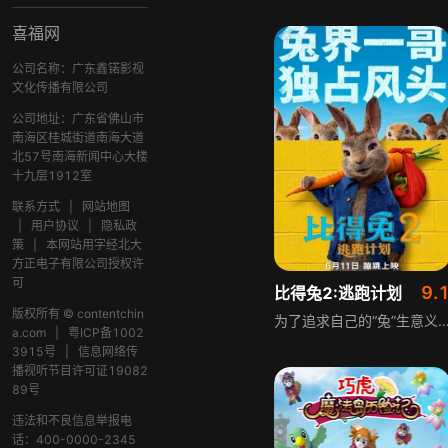
喜福网
公司名称：广东鑫锘影视
文化传播有限公司
公司地址：广东省佛山市
南海区桂城街道南海大道
北57号南海新闻中心大楼
十九层1912室
联系方式
|
网站地图
|
用户协议
|
隐私政
策
|
本网站用字经北大
方正电子有限公司授权许
可
9.
比得兔2:逃跑计划
版权所有 © contentchin
为了追求自己的“兔”生意义，年少轻狂的比得踏上背井离乡的路，成功赢得老江湖巴拿巴的青睐，成为团伙中的扛把子，怎料却将追随而来的昔日老友们推入死亡陷阱。幡然醒悟后，比得化身“兔界阿汤哥”带领同伴展开海陆空三栖大营救，高空跳伞、水下救援、雪山速滑、快艇追击，无所不能。在这场冒险旅途中，比得收获
a.com
|
粤ICP备1002
3915号
|
信息网络传
播视听节目许可证19082
89号
违法和不良信息举报电
话：400-0000-2345