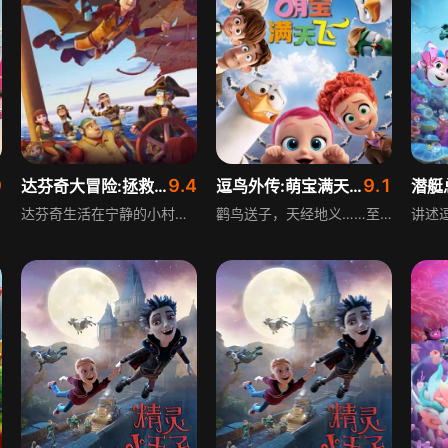
9
9.4
9.1
达芬奇大冒险:拯救蒙娜丽莎
逗鸟外传:萌宝满天飞
潜艇
达芬奇生活在宁静的小村庄，沉迷神奇发明，与好友洛伦佐相伴，爱慕聪慧机敏的蒙娜丽莎。一场大火烧毁蒙娜丽莎家的农田，她的父亲为生计要将她嫁给富有却惹人厌的家伙。达芬奇为解救伙伴，从神秘说书人处得知弗洛伦撒附近海域藏有宝藏，遂与小伙伴踏上冒险旅程，却不知等待他们的是海盗设下的重重圈套。
鹳鸟送子，天经地义……至少以前是这样。现在，他们负责给角落商店送货。朱尼尔，是公司里的最佳快递员，即将升职的他在某天值勤时，遇到了宝宝制造厂被意外启动的事件。结果， 一个人见人爱，完全未经授权的宝宝就这样出现了。 为了不让老板发现这次意外事故，朱尼尔和他的朋友、鹳鸟山上唯一的人类小郁，迫不及待地想把宝宝送走，于是匆匆踏上了他们首次快递宝宝的疯狂惊险之旅。不止一个家庭因此享受到天伦之乐，更重要的是，这次任务的胜利完成将让全球的鹳鸟卷土重来，再续送子的光荣使命。