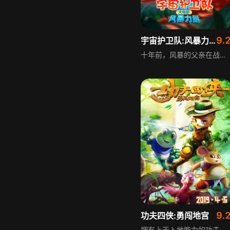
9.
宇宙护卫队:风暴力量
十年前，风暴的父亲在战斗中被入侵地球的狂岚博士抓走，风暴的家乡蓝虎村也一同消失。如今，风暴已成为宇宙护卫队队长，偶然得知父亲和狂岚博士可能被困在异时空。风暴和伙伴们通过时空缝隙来到异时空，找到消失的蓝虎族，救出失忆的父亲，最终父子合力带领护卫队战胜狂岚博士，保护地球安全。
9.
功夫四侠:勇闯地宫
拥有上天入地能力的功夫四侠，为探寻传说中长生不老的宝藏，踏上前往海蚌岛地宫的冒险之旅。海蚌岛遍布充满致命危险的奇异动植物，四侠齐心协力突破重重阻碍，最终抵达瑰丽奇幻的神秘地宫，成功破解通往宝藏的谜题机关，然而此时，潜藏的致命危险正悄然逼近。