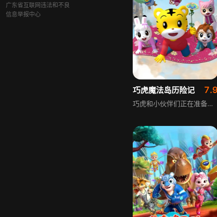
广东省互联网违法和不良
信息举报中心
7.
巧虎魔法岛历险记
巧虎和小伙伴们正在准备给妈妈的母亲节礼物。一个神秘少年突然出现在他们的面前，并把他们带到了神奇的魔法岛，在那里，生长着一种七色康乃馨，只要对着它许下心愿，再把它送给自己最重要的人，就能梦想成真！魔法岛上的大魔法师想要独占这些康乃馨，巧虎他们能成功阻止大魔法师的邪恶计划吗？大魔法师的真实身份又是什么？一场奇妙的大冒险正等待着巧虎和他的小伙伴们……