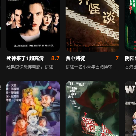
4
8.7
7
死神来了1超高清
贪心赌徒
阴阳
经典惊悚恐怖电影，讲述高中学生艾利克斯-伯朗宁与法语课同学登机前往巴黎，即将起飞时，他强烈预感飞机起飞后会爆炸，惊恐之下大闹机舱，引发混乱，最终包括他在内的7名乘客被赶下飞机。被艾利克斯不幸言中，飞机空中爆炸，全员罹难。幸存的7人庆幸大难不死，却不知死神并未放过他们，后续将遭遇更恐怖的死亡方式，艾利克斯试图从死亡顺序中找秘密逃生。
讲述一名小青年因赌博输掉巨额钱财，陷入走投无路的绝境，他身边的兄弟同样不务正业，家中白发苍苍的母亲也让他倍感压力与愧疚，面对当前的困境，这个被赌博裹挟的年轻人陷入迷茫，不知该如何选择未来的道路，也不知该如何承担起对家庭的责任，在绝境中徘徊挣扎。