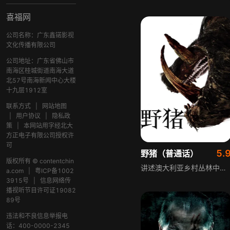
喜福网
公司名称：广东鑫锘影视
文化传播有限公司
公司地址：广东省佛山市
南海区桂城街道南海大道
北57号南海新闻中心大楼
十九层1912室
联系方式
|
网站地图
|
用户协议
|
隐私政
策
|
本网站用字经北大
方正电子有限公司授权许
可
5.
野猪（普通话）
版权所有 © contentchin
讲述澳大利亚乡村丛林中一只身躯庞大、性情残暴的野兽，以武力捍卫领地，用原始生猛的手段杀戮入侵者的故事，聚焦野外丛林的野性生存法则，展现自然环境中弱肉强食的残酷生态。
a.com
|
粤ICP备1002
3915号
|
信息网络传
播视听节目许可证19082
89号
违法和不良信息举报电
话：400-0000-2345