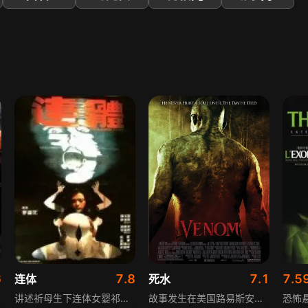
6
7.8
7.1
7.5
连体
死水
驱魔
讲述祈母生下连体女婴祁宝儿和贝儿，必须实施分割手术，祈母为救宝儿只好牺牲贝儿，从此贝儿的鬼魂便缠扰宝儿，直到宝儿大学毕业回港，贝儿屡次加害宝儿，更欲夺走其男友潘子勤，最后连体婴灵贝儿再度复活，祈父被杀，祈母也自杀而死，一连串令人匪夷所思的事接踵而来，充满恐怖与悬疑的氛围。
故事发生在美国路易斯安那州，一场意外交通事故导致司机雷和艾米死亡，年轻女子艾登是唯一目击者。惨剧并未结束，雷的尸体无故失踪，一连串匪夷所思的事接连发生。艾登和朋友发掘真相，找到艾米的孙女，得知艾米是精通魔法的女祭司，曾将恶灵封印在皮箱中，车祸中皮箱被打开，恶灵附在雷身上重返人间，只为大开杀戒。