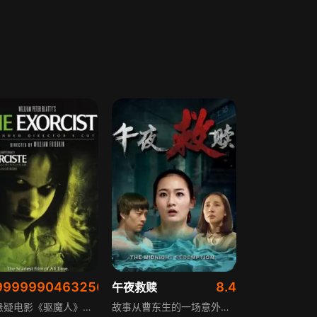
99999904632568
8.4
人
午夜救赎
恐怖悬疑电影《驱魔人》是曾拍摄过的最恐怖的电影之一，图解般描述了人类与魔鬼之间传奇的争斗经历，讲述12岁的里根-麦克尼尔被恶魔附身，她的母亲克里斯-麦克尼尔、父亲卡拉斯和招魂的牧师梅林，为了解救小姑娘的灵魂，而与魔鬼不懈斗争的故事。
故事从曹东生的一场意外车祸展开，车祸让他的灵魂回到家乡老房子。在初恋舒慧的指引下，他发现了母亲消失的真相——当年父亲声称母亲离家出走，实则母亲被藏尸墙中。影片围绕这场车祸与灵魂归乡的经历，讲述曹东生的救赎之旅，探讨救赎的意义，即不仅是对身边人的救赎，也是对自己的救赎，更是让真相浮出水面、坦然面对事实的过程。