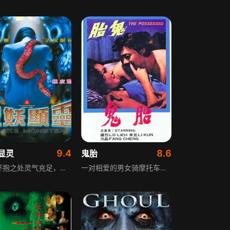
9.4
8.6
显灵
鬼胎
群山环抱之处灵气充足，蛇王苦苦修行以期成形，同类蛇妖阴气凝重，蛇王化身美女四处采阳补阴以壮法力。金老板是五世奇人，凝聚无限纯阳之气，蛇妖纷纷化身美人争相吸取其阳刚之气。蛇妖破坏安宁，村民恭请白龙王出山对付蛇王，蛇王为对抗白龙王等人明知故犯以肉身与女交欢增法力，犯下天条，躲入蛇洞避过收服。
一对相爱的男女骑摩托车外出游玩，遇下雨躲进有怪异塑像的山洞避雨，两人在此发生关系时，女方被鬼魂上身怀上鬼胎。鬼胎出生后长到五六岁，有人欺负她母亲时，小女孩会在晚上杀人，杀人前她会趴在房间地板上变大，面相恐怖露出两颗白獠牙，后来她还杀死了父亲，唯独没有伤害母亲。