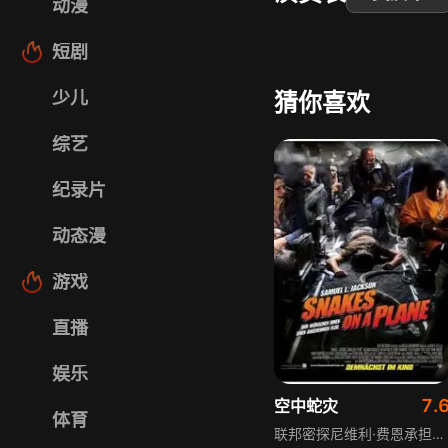
动漫
短剧
少儿
猜你喜欢
综艺
纪录片
动态漫
游戏
直播
娱乐
7.
空中蛇灾
体育
联邦密探尼维利·费恩承担重要任务，保护目睹黑帮暴徒杀人暴行、愿意出庭作证的年轻人。为确保证人安全从夏威夷到洛杉矶，尼维利采取声东击西策略，用私人飞机作饵迷惑黑帮，偷偷将证人安排上普通商务飞机。然而计划被机场内鬼泄露，黑帮老大为灭口，派杀手携带大量毒蛇登上飞机，一场血腥灭口阴谋就此展开，机上人员陷入致命危机。