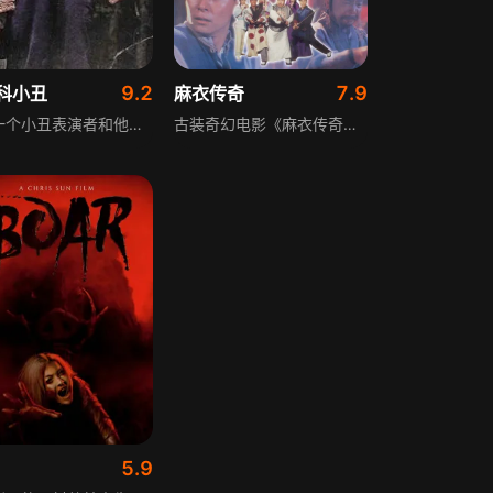
9.2
7.9
科小丑
麻衣传奇
讲述一个小丑表演者和他的表兄弟，因被打扮成臭名昭著的沃斯科小丑出现在社交媒体上而引发轰动，他们在不知不觉中复活了真正的沃斯科和他的心腹。作为谋杀岩社区的成员，朋友们联合起来，共同对抗邪恶的小丑，最终将其送回坟墓。
古装奇幻电影《麻衣传奇》讲述村民每年选纯洁少女献给邪恶的地藏鬼王，嫣红成为新的受害者，麻衣老祖营救失败后与鬼王同归于尽。两百年后，医师安葬嫣红遗骨，两人产生人鬼绝恋，鬼王之心沾血复活再度为祸人间，麻衣老祖的传人初一和十五继承遗志，再度与鬼王展开大战。
5.9