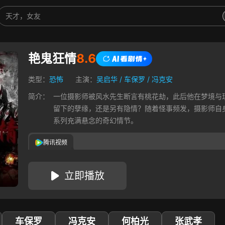
艳鬼狂情
8.6
类型：
恐怖
主演：
吴启华
/
车保罗
/
冯克安
简介：
一位摄影师被风水先生断言有桃花劫，此后他在梦境与
留下的孽缘，还是另有隐情？随着怪事频发，摄影师自
系列充满悬念的奇幻情节。
腾讯视频
立即播放
车保罗
冯克安
何柏光
张武孝