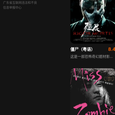
广东省互联网违法和不良
信息举报中心
8.
僵尸（粤语）
这是一部恐怖奇幻题材影片，讲述曾经凭借僵尸片红极一时的动作明星钱小豪事业和人生跌入谷底，他带着随身家当入住一栋破败老旧的公寓，经保安燕叔指引，走进传说的凶宅2442单元，小豪悬梁自尽，命悬一线之际遭遇猛鬼缠身，得隐世道长阿友出手捡回一条命，小豪对白发男孩小白及常窥视2442门口吃祭祀食物的女人杨凤感到好奇，从燕叔口中得知当年发生的血腥惨案，同大厦的冬叔不慎跌死，冬叔的老婆梅姨求专修邪法的阿九帮其还魂，酿成不可逆转的悲剧。