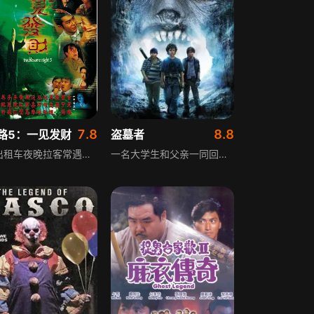
7.8
8.8
路5：一见发财
盗墓者
香港出租车夜晚拉客常遇鬼，夜车司机林中发差点载女鬼去荃湾，同事“快车长”遇女扮鬼诈骗后又载真女鬼去火葬场。嗜赌的林中发收工后被追债，携妻儿搬入阴阳路廉价大屋，发现房中闹鬼，安仔夜夜哭泣。林中发向鬼魂赌咒，若帮他畅通财路，愿将一切分半同享。次日他发现神秘数字，从此逢赌必胜，但鬼魂要分的不仅是财富，还有妻儿。本片是《阴阳路》系列第五部。
一名大学生和父亲一同回到祖国，却发现一个威胁家庭的黑暗秘密。在此期间，她遇到神秘的幽灵猎人，对方称可怕的神秘生物正游荡在周边森林，捕食镇上无辜居民。同时众人发现她拥有能与这些曾统治地球、如今试图卷土重来的魔鬼通灵的超自然能力，一场充满未知的危机就此展开。