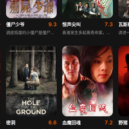
9
9.3
7.3
僵尸少爷
惊声尖叫
瓦斯
调皮捣蛋的小僵尸是僵尸家族的宠儿，某夜突然失踪，家族成员四处寻找。小僵尸途中遇到青年阿贵，阿贵明知他非人类，仍打算将他送回家。有一位专门偷刚死尸体炼僵尸为非作歹的茅山道人，无意中得知阿贵身边有小僵尸，于是千方百计想要夺取小僵尸，引发一系列惊险又搞笑的故事。
香港发生多起离奇命案，死者均大量失血。作家阿祖为挖掘创作灵感，记者疱疹为找新闻素材，都对案件产生兴趣。阿祖的印尼网友、灵学专家王茵认为事情不简单，赴港与阿祖、疱疹联手调查，试图揭开案件背后的真相。
8
6.6
7.2
密洞
血魔回魂
野猪