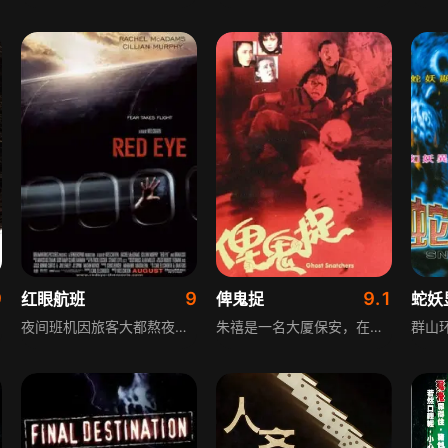
9
9
9.1
红眼航班
俾鬼捉
蛇妖
夜间班机因旅客大都熬夜熬得双眼通红，故得名为红眼班机。勒克斯大西洋酒店的高级行政人员丽莎今天不得不搭乘她最不喜欢的红眼班机，因为她必须在参加完祖母的丧礼后明天就赶回酒店工作。丽莎的运气还不错，在机场遇到了英俊潇洒的杰克逊，两日相谈甚欢。更让丽莎惊喜的是，两人搭乘的是同一班红眼班机，而且还相邻而坐。本以为一段美好的缘分就此展开时，丽莎万万没有想到，原本温文尔雅的杰克逊露出了他的狰狞面目。原来杰克逊是恐怖分子的一员，他正要前往刺杀住在勒克斯大西洋酒店的安全部的高官。现在，恐怖分子绑架了丽莎的父亲，要求身为该酒店主管的丽莎协助杰克逊完成这一刺杀任务。在恐怖分子的要挟下，丽莎将何去何从？
朱禧是一名大厦保安，在舅舅范景周手下干活。某日，他意外目睹秘书裘蒂被鬼上身色诱老板的场景。又惊又怕的朱禧将这一切告诉女友，两人伙同范景周找到了法力高强的女法师，希望她能够降妖除魔。三人展开缜密调查，原来大厦的旧址是日本军营，曾经的日军队长化身为如今的鬼王，想要借大开杀戒来雪战败之耻。朱禧女友的哥哥被鬼王捉入阴间，之后托梦给妹妹让她千万要小心，有了这条线索，女法师想出一个计谋，能够将鬼王一举消灭。