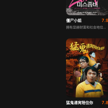
7.
僵尸小姐
拥有显赫财富和社会地位的医生寺本，与妻子志津子、儿子健一享受着无忧无虑的生活。寺本收到前雇员寄来的包裹，打开后发现里面是女性僵尸沙罗，还有注意事项和自卫手枪。寺本暂时留下沙罗，志津子安排沙罗打扫院子，健一用拍立得给沙罗拍照，周围人用憎恶、恐惧、贪婪的目光注视沙罗，沙罗默默承受，生前记忆慢慢复苏，他们的平静生活开始悄然转变，最终完全失控。
7.
猛鬼通宵陪住你