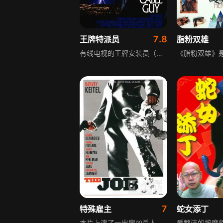
7.8
王牌特派员
脂粉双雄
有线电视的王牌安装员（金凯瑞饰），从不轻易出马，因为只要他一出马，一定会有订户遭殃。史帝芬（马修.布罗德里克饰），因为原先分期付款的有线电视订户开溜了，所以史帝芬就接收过来了。并且决定接受一些电影频道业者提供免费有线电视装置。但是他万万没想到看似平凡的有线电视安装员竟是搅局专家，不顾死活的拼命拉生意，榨乾了这个可怜客户的荷包后，索性入侵史帝芬的生活，连史帝芬情有独钟的罗频(莱斯利.曼恩饰)，也被他天花乱坠的口才所迷住。
7
特殊雇主
蛇女添丁
本片上演了一出雇凶杀人的黑色喜剧，改编自著名舞台剧，荣获圣地亚哥电影节最佳剧本奖。