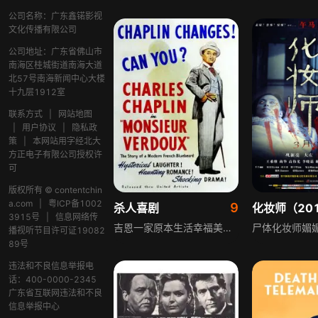
公司名称：广东鑫锘影视
文化传播有限公司
公司地址：广东省佛山市
南海区桂城街道南海大道
北57号南海新闻中心大楼
十九层1912室
联系方式
|
网站地图
|
用户协议
|
隐私政
策
|
本网站用字经北大
方正电子有限公司授权许
可
版权所有 © contentchin
a.com
|
粤ICP备1002
9
杀人喜剧
化妆师（20
3915号
|
信息网络传
吉恩一家原本生活幸福美满，丈夫吉恩兢兢业业和善慈祥，妻子海伦温柔贤淑端庄大方，子女尼古拉斯和苏菲也分外听话。然而，一个不速之客的到来搅乱了家中的一切。某天，吉恩从实验室带回一只小老鼠，这个小家伙仿佛具有恐怖魔力，接触它的人全部性情大变，混乱不断升级。本片荣获1998年Sitges国际电影节最佳女主角奖。
播视听节目许可证19082
89号
违法和不良信息举报电
话：400-0000-2345
广东省互联网违法和不良
信息举报中心