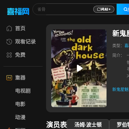
首页
新鬼
观看记录
类型：
喜
免费
简介：
重器
新鬼屋魅
电视剧
新鬼屋魅
电影
动漫
演员表
汤姆·波士顿
罗伯