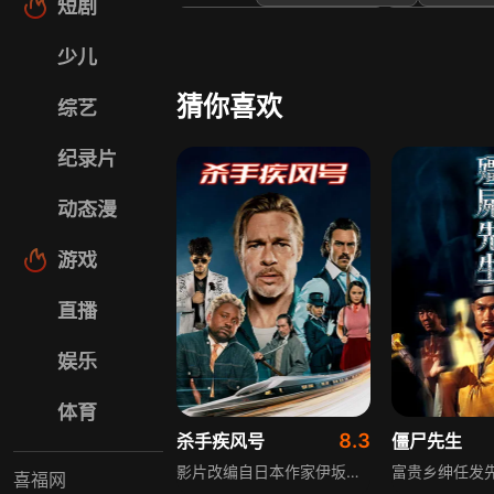
短剧
Fenella Fielding
Peter Bu
少儿
猜你喜欢
综艺
纪录片
动态漫
游戏
直播
娱乐
体育
8.3
杀手疾风号
僵尸先生
影片改编自日本作家伊坂幸太郎的小说，讲述杀手瓢虫登上子弹列车执行任务，却发现车上还有其他杀手。导演大卫·雷奇采用多线索叙事，将激烈动作戏与幽默元素结合，布拉德·皮特等好莱坞明星与日本演员合作，融入日本流行文化元素，2022年上映后全球票房达2.39亿美元。
喜福网