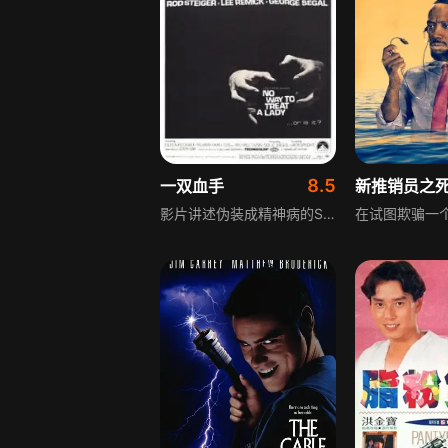
8.5
一双血手
新推销员之
影片讲述伪装成精神病的Steiger以杀害多名女性为乐，玩起猫捉老鼠的悬疑游戏。负责此案的侦探西格尔调查发现，所有受害者都是坠入爱河的女孩，随着调查推进，西格尔锁定一名新出现的女孩，她极有可能成为凶手的下一个目标，一场围绕连环凶案的追踪与博弈就此展开。