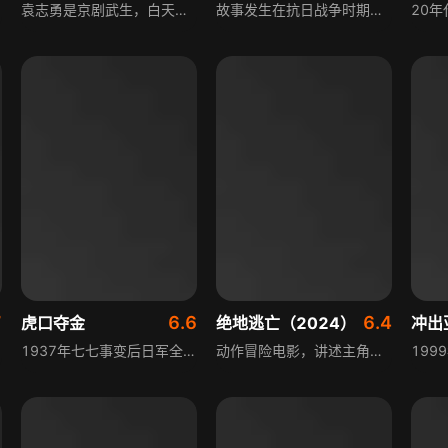
袁志勇是京剧武生，白天唱戏隐藏身份，晚上化身火龙大侠配合抗日游击队，军民团结一心抗日。他操着京腔，用幽默诙谐的语言与日本人斗智斗勇，总能转败为胜。他武功超群，常只身潜入日本军统区杀敌、解救同胞。因在东北抗日杀死日本军部要员，他隐姓埋名逃亡到荔波，中野樱子到荔波追查寻仇，两人殊死搏斗，袁志勇战胜六武士，樱子逃走。
故事发生在抗日战争时期的大西北，八路军某独立营营长罗万山英勇善战，日军多次交手都占不到便宜，无奈之下决定诱降、收买罗万山。罗万山将计就计，设下圈套歼灭日军一个小队。就在独立营召开庆功大会之时，上级政治部韩副科长突然策马赶来，当众下了罗万山的枪。
7
6.6
6.4
虎口夺金
绝地逃亡（2024）
冲出
1937年七七事变后日军全面侵华，大肆掠夺中国黄金等战略资源充当军费。八路军胶东军区战士与猎人俞洞锋等百姓携手，浴血奋战历经千辛万苦，开启千里运金的征程，与日本侵略者展开旷日持久的生死搏杀，最终成功将黄金运送到延安党中央，有力支援了全国抗战。
动作冒险电影，讲述主角查靖与曾共患难、情同手足的队友托尼古、索尔、毒蛇等人的故事，后来查靖与托尼古产生分歧，托尼古心生恨意，在一次任务中欲陷害查靖，影片通过正邪斗争展现查靖的正义之心与不畏艰险拯救他人的舍我其谁的勇气。