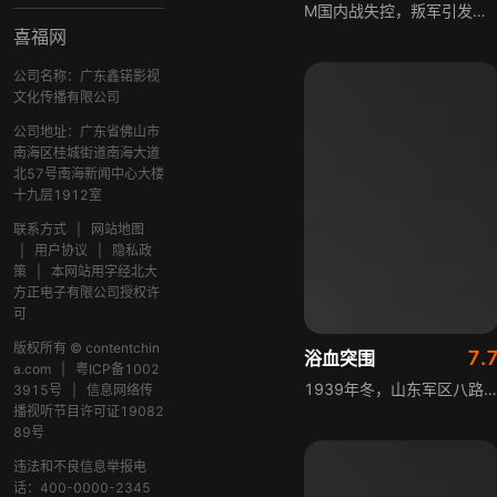
M国内战失控，叛军引发种族屠杀，联合国未授权军事干预，子安率雇佣兵小队受委托深入叛军腹地，寻找红十字医疗小组的凌月医生并送其到安全地点。小队血战丛林赶到驻地后，凌月坚持要带70位难民一同离开，子安等人需在任务为重的原则与道德间抉择，还未决定新危机便迅速到来。
喜福网
公司名称：广东鑫锘影视
文化传播有限公司
公司地址：广东省佛山市
南海区桂城街道南海大道
北57号南海新闻中心大楼
十九层1912室
联系方式
|
网站地图
|
用户协议
|
隐私政
策
|
本网站用字经北大
方正电子有限公司授权许
可
版权所有 © contentchin
7.
浴血突围
a.com
|
粤ICP备1002
1939年冬，山东军区八路军某团被日军铁壁合围，特务连伤亡过半，强攻三大殿阵，以集结号为令掩护主力突围，誓死不退。连长刘尚智带领48名战士绝地反击，与日军展开殊死搏斗，打退日军数次进攻，最终挫败日军阴谋，48名战士全部壮烈牺牲，无一生还，用生命诠释了军人的忠诚与担当。
3915号
|
信息网络传
播视听节目许可证19082
89号
违法和不良信息举报电
话：400-0000-2345