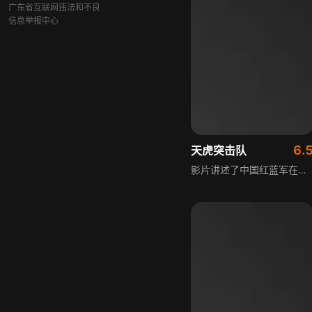
广东省互联网违法和不良
信息举报中心
6.
天虎突击队
影片讲述了中国红蓝军在无人化作战与现代电子战背景下的激烈对抗故事。红军特种作战小队“天虎突击队”在执行侦察任务时，意外陷入蓝军的重重包围。在队友信任危机加剧、通讯设备受损、敌军利用多维战术占据优势的情况下，天虎突击队的成员们面临着巨大的考验。他们能否化解内部矛盾，突破重重困境，成功突袭并摧毁蓝军的无人作战中心，完成任务，成为了这场对抗中的关键。