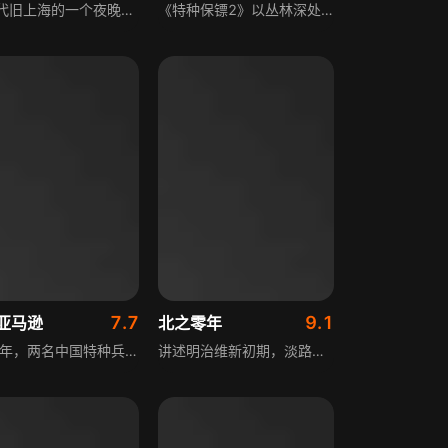
20年代旧上海的一个夜晚，青年工人赵志龙因参加罢工，被国民党军警杀害，一时间同房成了灵堂。新婚妻子阿英悲痛欲绝。然而更使阿英担心的是师弟阿龙生性刚烈，继而如仇，师兄的惨死他不会善罢甘休。阿龙果然回来暗杀了国民党的人而遭到了警方的追捕。阿英巧妙地骗过盘查，救出阿龙，他师傅请师刘云甫协助他们报仇。刘云甫却被青帮收买干一些伤天害理的事情。阿龙和阿英最后不但没有报仇成功，还都由于青帮的收买而惨死于昔日好友的手中。
《特种保镖2》以丛林深处无人区的秘密兵工厂为故事据点，讲述了一支训练有素的佣兵小队因接到特殊任务，前往这片荒无人烟、危险重重的区域执行行动。当他们抵达目标工厂后，竟遭遇了一群刀枪不入的“不死军队”的包围，小队全员瞬间陷入生死危机，但他们并未退缩，而是凭借着专业的素养和顽强的意志，在绝境中展开了一场浴血奋战的故事。
7.7
9.1
亚马逊
北之零年
1999年，两名中国特种兵远赴拉美的亚马逊河流域，进入猎人学校接受极端严苛的国际特种兵训练。学校淘汰率高达六成，他们面临真子弹穿梭、饥饿训练等接近生理极限的考验，连校医都对训练方式提出抗议。最终在匪徒袭击学校、绑架校医的危机中，二人凭借智慧与勇气成功解围，为中国军人赢得荣誉，本片根据真实事迹改编。
讲述明治维新初期，淡路的稻田家遵循新政府命令移居北海道，在恶劣环境中努力开垦，废藩置县政策传来后，家臣小松原带领大家接受命运，决心建立新家园，小松原为寻水稻前往札幌未归，妻子志乃带女儿寻找，大雪中体力不支倒下，五年后志乃经营牧马场，政府征马用于战争，前来的官员竟是改名换姓的小松原，志乃以妻子之礼相待，小松原却已组建新家庭。