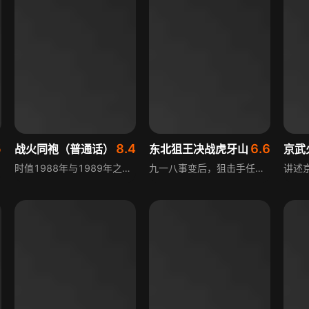
5
8.4
6.6
战火同袍（普通话）
东北狙王决战虎牙山
京武
时值1988年与1989年之交，苏阿战争即将结束，苏维埃社会主义共和国联盟陆续从阿富汗撤军。然而，飞行员亚历山大，苏军将领瓦西里耶夫的儿子，在一次飞机失事中被穆斯林游击队虏获。因此，在回到阔别已久的家乡之前，108摩托化步兵师还需要完成最后一项任务：救回将军的儿子。影片改编自真实故事，讲述了一段尘封的历史，聚焦于当年苏方经萨郎山口勇敢而悲剧性的撤军行动，展现出战时的恐惧、危险，以及战争中人性的复杂程度。
九一八事变后，狙击手任天行带领抗日志愿军伏击日军夜战中全部阵亡，他重伤被土匪救起，心灰意冷过土匪生活，直到白鸽晓以民族大义将其唤醒。任天行与白鸽组成抗日小分队，欲刺杀日军病毒专家，计划被发现，日军活体实验阴谋显露，他还收到日本狙击手战书，虎牙山硝烟四起，顶级狙击手将决一死战。