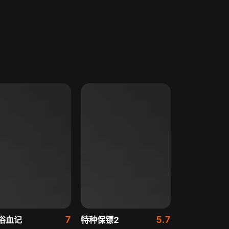
7
5.7
浴血记
特种保镖2