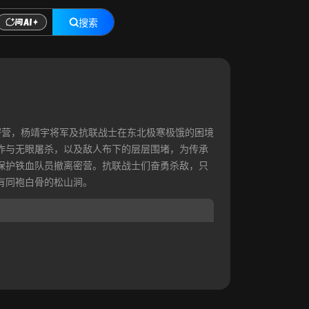
搜索
）
密营，杨靖宇将军及抗联战士在东北极寒极饿的困境
炸与无眼屠杀，以及敌人布下的层层围堵，为传承
保护铁血队员撤离密营。抗联战士们奋勇杀敌，只
有同袍白骨的松山涧。