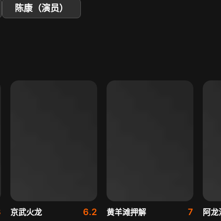
陈康（演员）
3
6.2
7
京武火龙
黄羊滩押解
阿龙