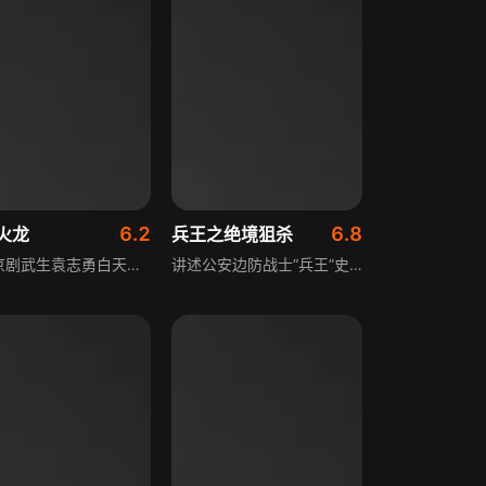
6.2
6.8
火龙
兵王之绝境狙杀
讲述京剧武生袁志勇白天唱戏隐藏身份，夜晚化身火龙大侠，配合抗日游击队，用京腔幽默与日本人斗智斗勇，多次转败为胜。他武功超群，常只身潜入日军区杀敌、解救同胞，因在东北抗日杀死日本军部中野樱子父兄等要员，踏上逃亡抗日之路，落脚荔波。樱子到荔波追查寻仇，两人殊死搏斗，袁志勇战胜六武士，樱子逃走。
讲述公安边防战士“兵王”史建国，在抓捕越境毒枭、营救化学专家时中枪落水失忆，流落他国被贫民女孩阿水救起，成为普通渔民。他受记忆中中枪女孩的梦魇困扰，寻记忆时发现自己给阿水一家带来灾难，阿水被贩毒集团绑架，他毅然重新拿起狙击枪，与毒贩决一死战。