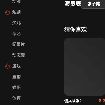
动漫
演员表
张子健
短剧
少儿
猜你喜欢
综艺
纪录片
动态漫
游戏
直播
娱乐
体育
6.
佣兵战争2