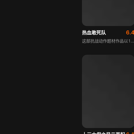
6.
热血敢死队
这部抗战动作题材作品以1936年冬为背景，讲述了抗联战士的热血故事。抗联战士刘文泽等人于林海雪原伏击日军，欲夺回被窃国宝，却发现是赝品。他们与渡边一郎部周旋，多名战友牺牲，后在情报员老吴、僧人观空协助下找到地宫。最终众人与日军激战殉国，而他们用生命守护的国宝，50年后在般若寺遗址重现，展现了抗