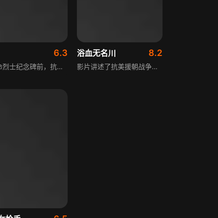
6.3
8.2
浴血无名川
在革命烈士纪念碑前，抗战老兵王二回忆起了自己曾经的前辈、导师及战友。战火纷飞的年代，侵华日军的铁蹄踏到了王二所在的村子，十五六岁的他胆小懦弱、无依无靠，在炮火中无所适从，直到一个八路军的班解救了他。他就此结识了赵真、张鹏等一众战友，这个班因解救王二与大部队失散，他们带着王二在日军封锁区艰难寻队，在战火洗礼中突破自我。
影片讲述了抗美援朝战争时期，我国志愿军三排排长孟大关临危受命，带领小队前去解救被困敌后的侦察排，经历了一系列艰难险阻，三排与“杜神枪”杜川带领的侦察排成功汇合。为了避免大部队更大伤亡，孟大关与杜川在危急关头果断决定困死无法补充供给的敌方重炮营，一次次小规模战斗在这个无名水川暗暗展开，展现了志愿军战士的英勇无畏与家国情怀。