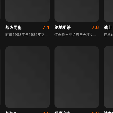
4
7.1
7.6
战火同袍
绝地狙杀
战士
联战士的英勇无畏与家国情怀。
时值1988年与1989年之交，苏阿战争即将结束，苏维埃社会主义共和国联盟陆续从阿富汗撤军。然而，飞行员亚历山大，苏军将领瓦西里耶夫的儿子，在一次飞机失事中被穆斯林游击队虏获。因此，在回到阔别已久的家乡之前，108摩托化步兵师还需要完成最后一项任务：救回将军的儿子。影片改编自真实故事，讲述了一段尘封的历史，聚焦于当年苏方经萨郎山口勇敢而悲剧性的撤军行动，展现出战时的恐惧、危险，以及战争中人性的复杂程度。
传奇枪王左英杰与天才女狙击手凌凤组成搭档，令敌军闻风丧胆，二人狙杀日军狙击高手、团灭小分队，救出掌握扭转抗日战局机密的情报专家；双狙搭档临危受命，率9人护送队展开48小时紧急转移，突破重重封锁后，却被日军部队包围，陷入绝境。