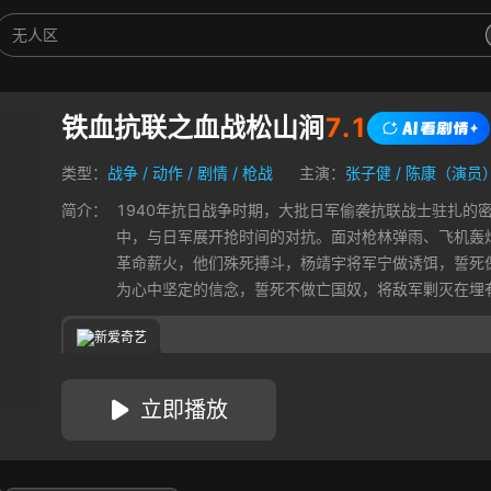
铁血抗联之血战松山涧
7.1
类型：
战争
/
动作
/
剧情
/
枪战
主演：
张子健
/
陈康（演员
简介：
1940年抗日战争时期，大批日军偷袭抗联战士驻扎的
中，与日军展开抢时间的对抗。面对枪林弹雨、飞机轰
革命薪火，他们殊死搏斗，杨靖宇将军宁做诱饵，誓死
为心中坚定的信念，誓死不做亡国奴，将敌军剿灭在埋
新爱奇艺
立即播放