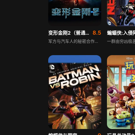
8.5
变形金刚2（普通话）
蝙蝠侠:入侵
军方与汽车人的秘密合作计划面临被取消的危险，复活的威震天和红蜘蛛率领霸天虎军队，密谋夺取能量源，企图在地球掀起又一场腥风血雨。主人公萨姆告别女友米凯拉，开启梦寐以求的大学生活，一块魔方碎片却给他带来启示。为获取魔方信息，霸天虎对萨姆展开追击，擎天柱为保护萨姆牺牲。萨姆受其感召，决定重新担负起自己的使命，继续为守护地球而战，在这场正邪对抗中书写新的传奇。