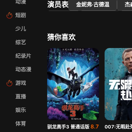
动漫
演员表
金妮弗·古德温
杰
短剧
汤米·钟
J·K·西蒙斯
少儿
猜你喜欢
综艺
纪录片
动态漫
游戏
直播
娱乐
体育
8.7
驯龙高手3 普通话版