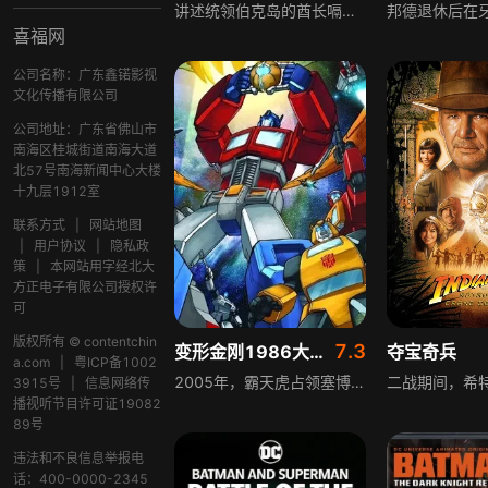
讲述统领伯克岛的酋长嗝嗝，与阿丝翠德共同打造了奇妙热闹的飞龙乌托邦，一只雌性光煞飞龙的意外出现，加上前所未有的威胁到来，令嗝嗝和没牙仔不得不离开唯一的家园，前往他们本以为只存在于神话之中的隐秘之境。在发现自己真正的命运之后，飞龙与骑士将携手殊死奋战，保护他们所珍爱的一切，是系列的完结篇章。
喜福网
公司名称：广东鑫锘影视
文化传播有限公司
公司地址：广东省佛山市
南海区桂城街道南海大道
北57号南海新闻中心大楼
十九层1912室
联系方式
|
网站地图
|
用户协议
|
隐私政
策
|
本网站用字经北大
方正电子有限公司授权许
可
版权所有 © contentchin
7.3
变形金刚1986大电影 原声版
夺宝奇兵
a.com
|
粤ICP备1002
2005年，霸天虎占领塞博特恩，汽车人在卫星建基地反击。霸天虎突袭地球汽车人城，擎天柱赶回决斗重伤，将领导模块传予通天晓后离世。威震天被改造成惊破天，夺权后追汽车人、夺能源宝，却遭宇宙大帝反击。最终汽车人团结抗敌，热破变身补天士击败宇宙大帝，成为新领袖。
3915号
|
信息网络传
播视听节目许可证19082
89号
违法和不良信息举报电
话：400-0000-2345