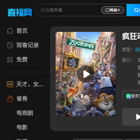
首页
疯狂
观看记录
类型：
动
免费
简介：
天才，女友
爱奇
雀骨
电视剧
电影